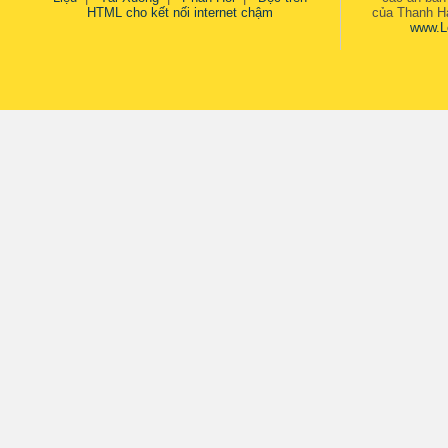
HTML cho kết nối internet chậm
của Thanh Hả
www.L