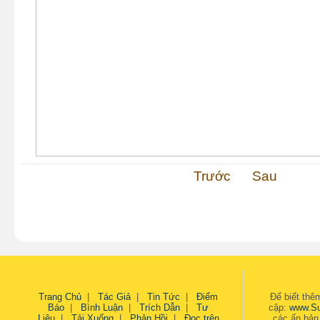
Trước
Sau
Trang Chủ
|
Tác Giả
|
Tin Tức
|
Điểm
Để biết thêm
Báo
|
Bình Luận
|
Trích Dẫn
|
Tư
cập:
www.S
Liệu
|
Tải Xuống
|
Phản Hồi
|
Đọc trên
các ấn bản