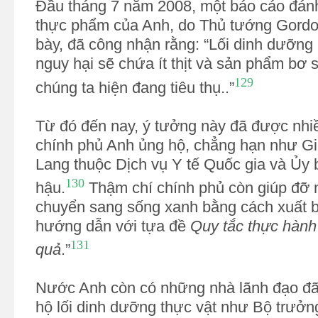
Đầu tháng 7 năm 2008, một báo cáo đánh
thực phẩm của Anh, do Thủ tướng Gordo
bày, đã công nhận rằng: “Lối dinh dưỡng 
nguy hại sẽ chứa ít thịt và sản phẩm bơ
129
chúng ta hiện đang tiêu thụ..”
Từ đó đến nay, ý tưởng này đã được nhiề
chính phủ Anh ủng hộ, chẳng hạn như G
Lang thuộc Dịch vụ Y tế Quốc gia và Ủy 
130
hậu.
Thậm chí chính phủ còn giúp đỡ 
chuyển sang sống xanh bằng cách xuất bả
hướng dẫn với tựa đề
Quy tắc thực hành
131
quả
.”
Nước Anh còn có những nhà lãnh đạo đã
hộ lối dinh dưỡng thực vật như Bộ trưởn