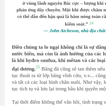
ở vùng lãnh nguyên Bắc cực – lượng khí 
phản ứng dây chuyền. Một khi được châm ng
có thể dẫn đến hậu quả là hâm nóng toàn c
24
kiểm soát.”
— John Atcheson, nhà địa chất
Điều chúng ta lo ngại không chỉ là sự dâ
nước biển, mà còn là ảnh hưởng của các lo
là khí hyđro sunfua, khí mêtan và các loại
25
đại dương.
Băng đá cũng sẽ tan thêm nếu 
tục thoát ra từ lớp băng vĩnh cửu, v.v... cũn
và tất cả các loại hình chăn nuôi. Như vậy, l
tục tích tụ và lưu lại trong bầu khí quyển mộ
Tại thời điểm không thể vãn hồi, tình trạng