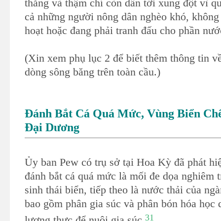
thẳng và thậm chí còn dẫn tới xung đột vì q
cả những người nông dân nghèo khó, không 
hoạt hoặc đang phải tranh đấu cho phần nướ
(Xin xem phụ lục 2 để biết thêm thông tin v
dòng sông băng trên toàn cầu.)
Đánh Bắt Cá Quá Mức, Vùng Biển Chế
Đại Dương
Ủy ban Pew có trụ sở tại Hoa Kỳ đã phát hiệ
đánh bắt cá quá mức là mối đe dọa nghiêm t
sinh thái biển, tiếp theo là nước thải của ng
bao gồm phân gia súc và phân bón hóa học d
31
lương thực để nuôi gia súc.