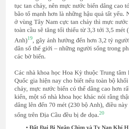
tục tan chảy, nên mực nước biển dâng cao t
bão tố mạnh hơn là những hậu quả tất yếu. 
ở vùng Tây Nam cực tan chảy thì mực nước 
toàn cầu sẽ tăng tối thiểu từ 3,3 tới 3,5 mét 
19
Anh)
, gây ảnh hưởng đến hơn 3,2 tỷ người
dân số thế giới – những người sống trong p
các bờ biển.
Các nhà khoa học Hoa Kỳ thuộc Trung tâm 
Quốc gia hiện nay cho biết nếu toàn bộ khố
chảy, mực nước biển có thể dâng cao hơn rấ
kiến, một số nhà khoa học khác nói rằng thậ
dâng lên đến 70 mét (230 bộ Anh), điều này 
20
sống trên Địa Cầu đều bị đe dọa.
• Đất Đai Bị Ngập Chìm và Tỵ Nạn Khí 