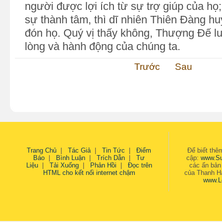
người được lợi ích từ sự trợ giúp của họ;
sự thành tâm, thì dĩ nhiên Thiên Đàng h
đón họ. Quý vị thấy không, Thượng Đế lu
lòng và hành động của chúng ta.
Trước
Sau
Trang Chủ
|
Tác Giả
|
Tin Tức
|
Điểm
Để biết thêm
Báo
|
Bình Luận
|
Trích Dẫn
|
Tư
cập:
www.S
Liệu
|
Tải Xuống
|
Phản Hồi
|
Đọc trên
các ấn bản
HTML cho kết nối internet chậm
của Thanh Hả
www.L