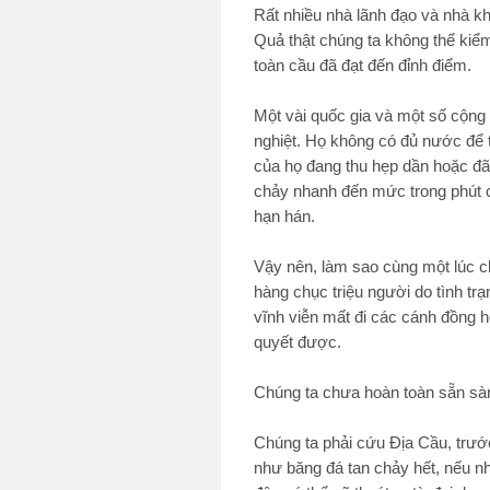
Rất nhiều nhà lãnh đạo và nhà kh
Quả thật chúng ta không thể kiể
toàn cầu đã đạt đến đỉnh điểm.
Một vài quốc gia và một số cộng 
nghiệt. Họ không có đủ nước để 
của họ đang thu hẹp dần hoặc đã
chảy nhanh đến mức trong phút ch
hạn hán.
Vậy nên, làm sao cùng một lúc ch
hàng chục triệu người do tình t
vĩnh viễn mất đi các cánh đồng h
quyết được.
Chúng ta chưa hoàn toàn sẵn sà
Chúng ta phải cứu Địa Cầu, trước
như băng đá tan chảy hết, nếu như