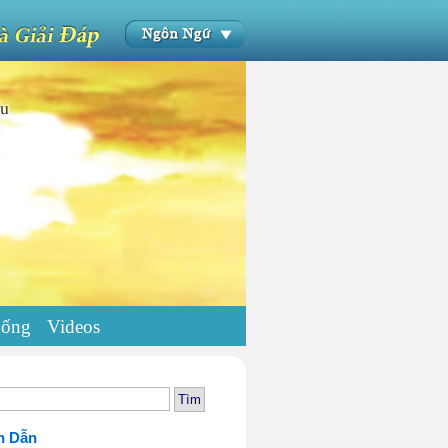
uống
Videos
h Dẫn