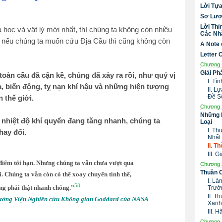
Lời Tự
Sơ Lượ
Lời Thỉ
học và vật lý mới nhất, thì chúng ta không còn nhiều
Các Nhà
, nếu chúng ta muốn cứu Địa Cầu thì cũng không còn
A Note 
Letter 
Chương 
Giải Ph
àn cầu đã cận kề, chúng đã xảy ra rồi, như quý vị
I. Tì
a, biến động, tỵ nạn khí hậu và những hiện tượng
II. 
Đề S
n thế giới.
Chương 
Những 
 nhiệt độ khí quyển đang tăng nhanh, chúng ta
Loại
I. Th
hay đổi.
Nhất
II. T
III. 
điểm tới hạn. Nhưng chúng ta vẫn chưa vượt qua
Chương 
Thuần 
. Chúng ta vẫn còn có thể xoay chuyển tình thế,
I. Là
58
g phải thật nhanh chóng.”
Trườ
II. T
rưởng Viện Nghiên cứu Không gian Goddard của NASA
Xanh
III.
Chương 