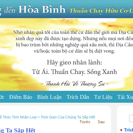
ức
Điểm Báo
Bình Luận
Trích Dẫn
Tư Liệu
Tải X
 Thức Tỉnh Nhân Loại > Thời Gian Của Chúng Ta Sắp Hết
Trước
Sau
ng Ta Sắp Hết
Tríc