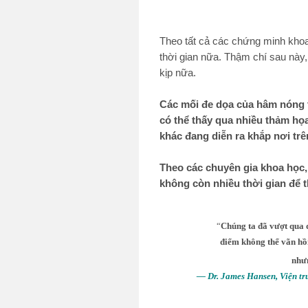
Theo tất cả các chứng minh khoa 
thời gian nữa. Thậm chí sau này
kịp nữa.
Các mối đe dọa của hâm nóng to
có thể thấy qua nhiều thảm họ
khác đang diễn ra khắp nơi trê
Theo các chuyên gia khoa học,
không còn nhiều thời gian để t
“
Chúng ta đã vượt qua 
điểm không thể vãn hồi
nhưn
— Dr. James Hansen, Viện t