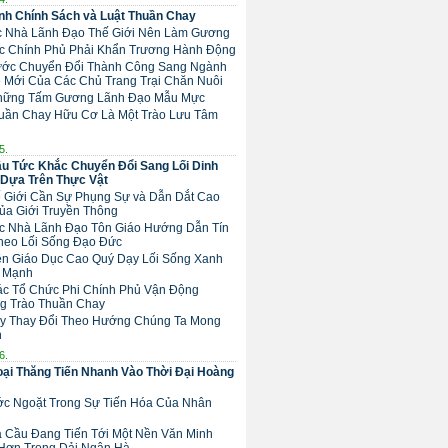
h Chính Sách và Luật Thuần Chay
ác Nhà Lãnh Đạo Thế Giới Nên Làm Gương
Các Chính Phủ Phải Khẩn Trương Hành Động
 Bước Chuyển Đổi Thành Công Sang Ngành
 Mới Của Các Chủ Trang Trại Chăn Nuôi
Những Tấm Gương Lãnh Đạo Mẫu Mực
huần Chay Hữu Cơ Là Một Trào Lưu Tâm
5.
u Tức Khắc Chuyển Đổi Sang Lối Dinh
Dựa Trên Thực Vật
hế Giới Cần Sự Phụng Sự và Dẫn Dắt Cao
ủa Giới Truyền Thông
Các Nhà Lãnh Đạo Tôn Giáo Hướng Dẫn Tín
heo Lối Sống Đạo Đức
Nền Giáo Dục Cao Quý Dạy Lối Sống Xanh
 Mạnh
Các Tổ Chức Phi Chính Phủ Vận Động
g Trào Thuần Chay
ãy Thay Đổi Theo Hướng Chúng Ta Mong
n
6.
ại Thăng Tiến Nhanh Vào Thời Đại Hoàng
ước Ngoặt Trong Sự Tiến Hóa Của Nhân
ịa Cầu Đang Tiến Tới Một Nền Văn Minh