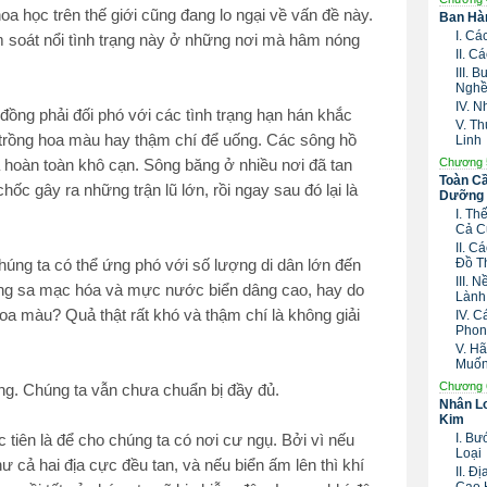
oa học trên thế giới cũng đang lo ngại về vấn đề này.
Ban Hàn
I. C
m soát nổi tình trạng này ở những nơi mà hâm nóng
II. 
III.
Nghề
IV. 
đồng phải đối phó với các tình trạng hạn hán khắc
V. T
trồng hoa màu hay thậm chí để uống. Các sông hồ
Linh
Chương 
 hoàn toàn khô cạn. Sông băng ở nhiều nơi đã tan
Toàn Cầ
ốc gây ra những trận lũ lớn, rồi ngay sau đó lại là
Dưỡng 
I. T
Cả C
II. 
Đồ T
úng ta có thể ứng phó với số lượng di dân lớn đến
III. 
rạng sa mạc hóa và mực nước biển dâng cao, hay do
Lành
oa màu? Quả thật rất khó và thậm chí là không giải
IV. 
Phon
V. H
Muố
Chương 
ng. Chúng ta vẫn chưa chuẩn bị đầy đủ.
Nhân Lo
Kim
I. B
 tiên là để cho chúng ta có nơi cư ngụ. Bởi vì nếu
Loại
 cả hai địa cực đều tan, và nếu biển ấm lên thì khí
II. Đ