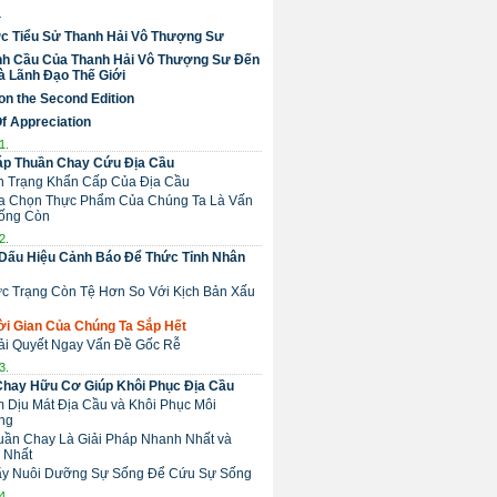
a
c Tiểu Sử Thanh Hải Vô Thượng Sư
nh Cầu Của Thanh Hải Vô Thượng Sư Đến
 Lãnh Đạo Thế Giới
on the Second Edition
Of Appreciation
1.
áp Thuần Chay Cứu Địa Cầu
nh Trạng Khẩn Cấp Của Địa Cầu
Lựa Chọn Thực Phẩm Của Chúng Ta Là Vấn
ống Còn
2.
Dấu Hiệu Cảnh Báo Để Thức Tỉnh Nhân
ực Trạng Còn Tệ Hơn So Với Kịch Bản Xấu
hời Gian Của Chúng Ta Sắp Hết
Giải Quyết Ngay Vấn Đề Gốc Rễ
3.
Chay Hữu Cơ Giúp Khôi Phục Địa Cầu
m Dịu Mát Địa Cầu và Khôi Phục Môi
ng
huần Chay Là Giải Pháp Nhanh Nhất và
 Nhất
 Hãy Nuôi Dưỡng Sự Sống Để Cứu Sự Sống
4.