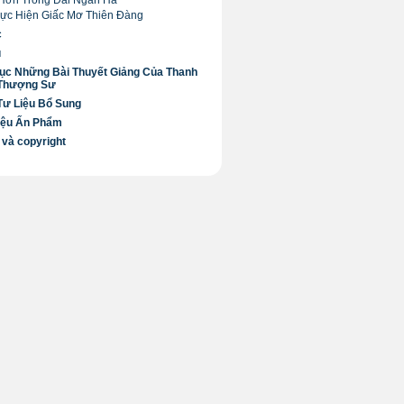
Hơn Trong Dải Ngân Hà
Thực Hiện Giấc Mơ Thiên Đàng
c
ú
ục Những Bài Thuyết Giảng Của Thanh
 Thượng Sư
Tư Liệu Bổ Sung
iệu Ấn Phẩm
 và copyright