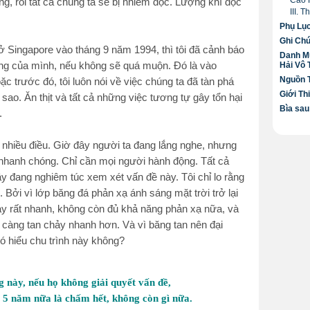
Cao 
ơng, rồi tất cả chúng ta sẽ bị nhiễm độc. Lượng khí độc
III. 
Phụ Lụ
Ghi Ch
ở Singapore vào tháng 9 năm 1994, thì tôi đã cảnh báo
Danh M
sống của mình, nếu không sẽ quá muộn. Đó là vào
Hải Vô
Nguồn 
 trước đó, tôi luôn nói về việc chúng ta đã tàn phá
Giới Th
ao. Ăn thịt và tất cả những việc tương tự gây tổn hại
Bìa sau
.
 nhiều điều. Giờ đây người ta đang lắng nghe, nhưng
 nhanh chóng. Chỉ cần mọi người hành động. Tất cả
ây đang nghiêm túc xem xét vấn đề này. Tôi chỉ lo rằng
 Bởi vì lớp băng đá phản xạ ánh sáng mặt trời trở lại
ảy rất nhanh, không còn đủ khả năng phản xạ nữa, và
 càng tan chảy nhanh hơn. Và vì băng tan nên đại
ó hiểu chu trình này không?
 này, nếu họ không giải quyết vấn đề,
c 5 năm nữa là chấm hết, không còn gì nữa.