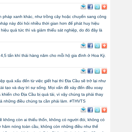
ện pháp xanh khác, như trồng cây hoặc chuyển sang công
háp này đòi hỏi nhiều thời gian hơn để phát huy hiệu
hiệu quả tức thì và giảm thiểu sát nghiệp, do đó đây là
4,5 tấn khí thải hàng năm cho mỗi hộ gia đình ở Hoa Kỳ.
p quả xấu đến từ việc giết hại thì Địa Cầu sẽ trở lại như
tái tạo và duy trì sự sống. Mọi vấn đề xảy đến đều xoay
khiến cho Địa Cầu bị quá tải, vì vậy chúng ta phải thay
 cả những điều chúng ta cần phải làm. #THVTS
ẽ không còn ai thiếu thốn, không có người đói, không có
ay hâm nóng toàn cầu, không còn những điều như thế