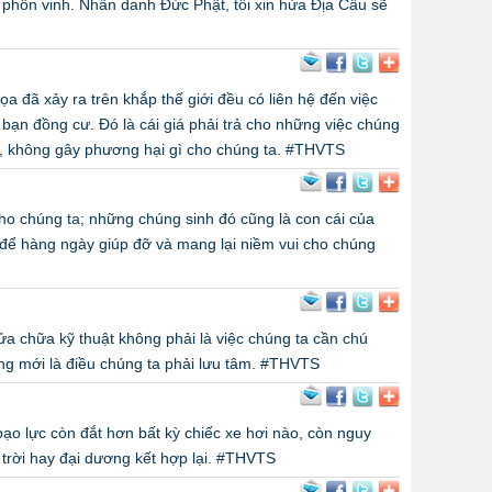
 phồn vinh. Nhân danh Đức Phật, tôi xin hứa Địa Cầu sẽ
ọa đã xảy ra trên khắp thế giới đều có liên hệ đến việc
c bạn đồng cư. Đó là cái giá phải trả cho những việc chúng
tội, không gây phương hại gì cho chúng ta. #THVTS
ho chúng ta; những chúng sinh đó cũng là con cái của
ể hàng ngày giúp đỡ và mang lại niềm vui cho chúng
ửa chữa kỹ thuật không phải là việc chúng ta cần chú
ng mới là điều chúng ta phải lưu tâm. #THVTS
 bạo lực còn đắt hơn bất kỳ chiếc xe hơi nào, còn nguy
trời hay đại dương kết hợp lại. #THVTS