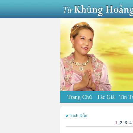
Trang Chủ
Tác Giả
Tin T
Trích Dẫn
1
2
3
4