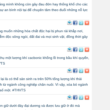
 rằng mình không còn gây đau đớn hay thống khổ cho các
sự an bình nội tại để chuyên tâm theo đuổi những nỗ lực
ông muốn những hóa chất độc hại bị phun rải khắp nơi,
 độc sông ngòi, đất đai và mọi sinh vật, đồng thời gây
thụ một lượng khí cacbonic khổng lồ trong bầu khí quyển,
VTS
ại là có thể sản sinh ra trên 50% tổng lượng khí thải
nh từ ngành công nghiệp chăn nuôi. Vì vậy, xóa bỏ ngành
p số một. #THVTS
 nén giữ dưới đáy đại dương và được lưu giữ ở đó mà