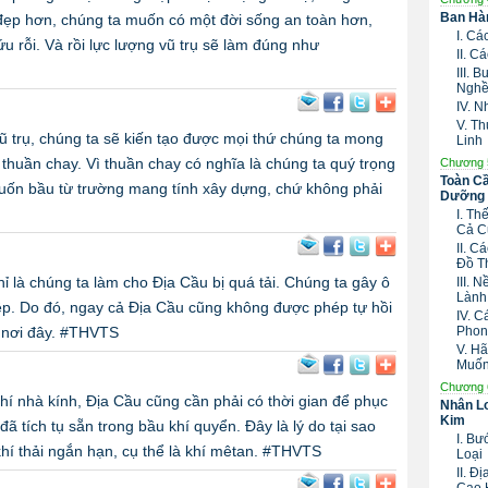
Ban Hàn
đẹp hơn, chúng ta muốn có một đời sống an toàn hơn,
I. C
u rỗi. Và rồi lực lượng vũ trụ sẽ làm đúng như
II. 
III.
Nghề
IV. 
V. T
ũ trụ, chúng ta sẽ kiến tạo được mọi thứ chúng ta mong
Linh
thuần chay. Vì thuần chay có nghĩa là chúng ta quý trọng
Chương 
Toàn Cầ
uốn bầu từ trường mang tính xây dựng, chứ không phải
Dưỡng 
I. T
Cả C
II. 
Đồ T
ỉ là chúng ta làm cho Địa Cầu bị quá tải. Chúng ta gây ô
III. 
Lành
ệp. Do đó, ngay cả Địa Cầu cũng không được phép tự hồi
IV. 
 nơi đây. #THVTS
Phon
V. H
Muố
Chương 
khí nhà kính, Địa Cầu cũng cần phải có thời gian để phục
Nhân Lo
Kim
 đã tích tụ sẵn trong bầu khí quyển. Đây là lý do tại sao
I. B
khí thải ngắn hạn, cụ thể là khí mêtan. #THVTS
Loại
II. Đ