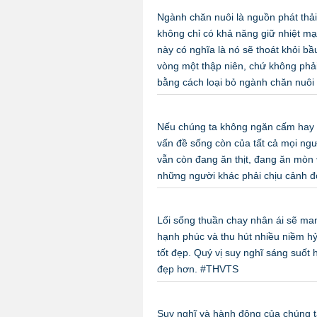
Ngành chăn nuôi là nguồn phát thải
không chỉ có khả năng giữ nhiệt mạn
này có nghĩa là nó sẽ thoát khỏi bầ
vòng một thập niên, chứ không phải
bằng cách loại bỏ ngành chăn nuôi
Nếu chúng ta không ngăn cấm hay hạn
vấn đề sống còn của tất cả mọi ngư
vẫn còn đang ăn thịt, đang ăn mòn
những người khác phải chịu cảnh đ
Lối sống thuần chay nhân ái sẽ man
hạnh phúc và thu hút nhiều niềm hỷ 
tốt đẹp. Quý vị suy nghĩ sáng suốt
đẹp hơn. #THVTS
Suy nghĩ và hành động của chúng ta 