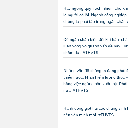
Hãy ngừng quy trách nhiệm cho kh
là người có lỗi. Ngành công nghiệp 
chúng ta phải tập trung ngăn chặn
Để ngăn chặn biến đổi khí hậu, chấ
luận vòng vo quanh vấn đề này. Hãy
chấm dứt. #THVTS
Những vấn đề chúng ta đang phải đ
thiếu nước, khan hiếm lương thực v
bằng việc ngừng sản xuất thịt. Phả
nữa! #THVTS
Hành động giết hại các chúng sinh 
nền văn minh mới. #THVTS