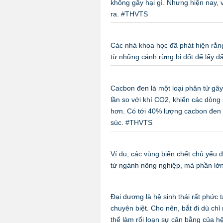
không gây hại gì. Nhưng hiện nay, v
ra. #THVTS
Các nhà khoa học đã phát hiện rằn
từ những cánh rừng bị đốt để lấy 
Cacbon đen là một loại phân tử gây
lần so với khí CO2, khiến các dòng
hơn. Có tới 40% lượng cacbon đen đ
súc. #THVTS
Ví dụ, các vùng biển chết chủ yếu
từ ngành nông nghiệp, mà phần lớ
Đại dương là hệ sinh thái rất phức
chuyên biệt. Cho nên, bắt đi dù ch
thể làm rối loạn sự cân bằng của h