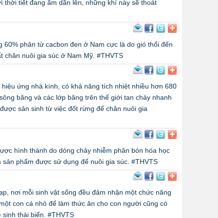
ì thời tiết đang ấm dần lên, những khí này sẽ thoát
g 60% phân tử cacbon đen ở Nam cực là do gió thổi đến
đất chăn nuôi gia súc ở Nam Mỹ. #THVTS
 hiệu ứng nhà kính, có khả năng tích nhiệt nhiều hơn 680
 sông băng và các lớp băng trên thế giới tan chảy nhanh
ược sản sinh từ việc đốt rừng để chăn nuôi gia
 được hình thành do dòng chảy nhiễm phân bón hóa học
n sản phẩm được sử dụng để nuôi gia súc. #THVTS
 tạp, nơi mỗi sinh vật sống đều đảm nhận một chức năng
ỉ một con cá nhỏ để làm thức ăn cho con người cũng có
ệ sinh thái biển. #THVTS