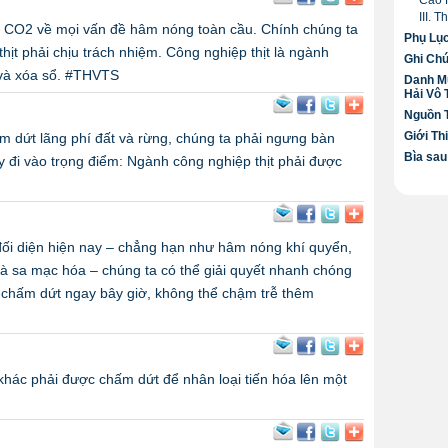
Cao 
III. 
í CO2 về mọi vấn đề hâm nóng toàn cầu. Chính chúng ta
Phụ Lụ
thịt phải chịu trách nhiệm. Công nghiệp thịt là ngành
Ghi Ch
 và xóa sổ. #THVTS
Danh M
Hải Vô
Nguồn 
Giới Th
m dứt lãng phí đất và rừng, chúng ta phải ngưng bàn
Bìa sau
 đi vào trọng điểm: Ngành công nghiệp thịt phải được
ối diện hiện nay – chẳng hạn như hâm nóng khí quyển,
à sa mạc hóa – chúng ta có thể giải quyết nhanh chóng
i chấm dứt ngay bây giờ, không thể chậm trễ thêm
khác phải được chấm dứt để nhân loại tiến hóa lên một