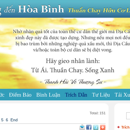
ức
Điểm Báo
Bình Luận
Trích Dẫn
Tư Liệu
Tải X
Total: 151
5
6
End
Trích