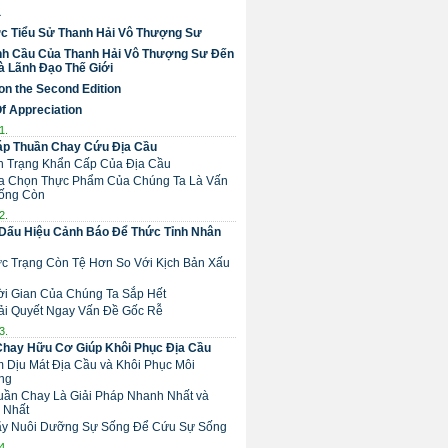
a
c Tiểu Sử Thanh Hải Vô Thượng Sư
nh Cầu Của Thanh Hải Vô Thượng Sư Đến
 Lãnh Đạo Thế Giới
on the Second Edition
Of Appreciation
1.
áp Thuần Chay Cứu Địa Cầu
nh Trạng Khẩn Cấp Của Địa Cầu
Lựa Chọn Thực Phẩm Của Chúng Ta Là Vấn
ống Còn
2.
Dấu Hiệu Cảnh Báo Để Thức Tỉnh Nhân
ực Trạng Còn Tệ Hơn So Với Kịch Bản Xấu
hời Gian Của Chúng Ta Sắp Hết
Giải Quyết Ngay Vấn Đề Gốc Rễ
3.
Chay Hữu Cơ Giúp Khôi Phục Địa Cầu
m Dịu Mát Địa Cầu và Khôi Phục Môi
ng
huần Chay Là Giải Pháp Nhanh Nhất và
 Nhất
 Hãy Nuôi Dưỡng Sự Sống Để Cứu Sự Sống
4.