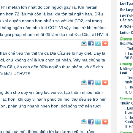
Lời Tự
 khí mêtan lớn nhất do con người gây ra. Khí mêtan
Sơ Lượ
h hơn 72 lần mà còn là loại khí tồn tại ngắn hạn. Điều
Lời Thỉ
Các Nhà
u khí quyển nhanh hơn nhiều so với khí CO2, chỉ trong
A Note 
 hàng ngàn năm như khí CO2. Vì vậy, loại trừ khí mêtan
Letter 
 là giải pháp nhanh nhất để làm dịu mát Địa Cầu. #THVTS
Chương 
Giải Ph
I. Tì
 chế tiêu thụ thịt thì cả Địa Cầu sẽ bị hủy diệt. Đây là
II. 
Đề S
ời, chứ không chỉ là lựa chọn cá nhân. Vậy mà chúng ta
Chương 
 Địa Cầu, ăn cạn đến 90% nguồn thực phẩm, và để cho
Những 
Loại
ói khát. #THVTS
I. Th
Nhất
II. T
g đến cho quý vị năng lực vui vẻ, tạo thêm nhiều niềm
III. 
Chương 
lạc hơn; khi quý vị hạnh phúc thì mọi thứ đều sẽ trở nên
Thuần 
 hơn, phản ứng nhanh nhẹn hơn, đời sống trở nên tươi
I. Là
Trườ
II. T
Xanh
III.
phải gửi một thông điệp tới lực lượng vũ trụ, rằng
Chương 