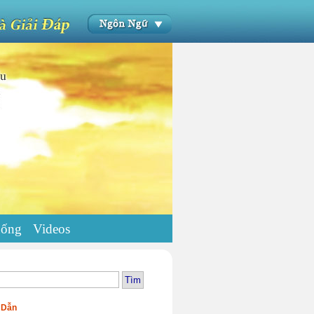
uống
Videos
 Dẫn