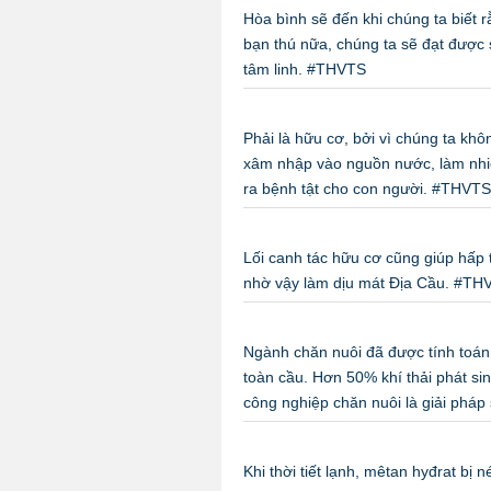
Hòa bình sẽ đến khi chúng ta biết
bạn thú nữa, chúng ta sẽ đạt được 
tâm linh. #THVTS
Phải là hữu cơ, bởi vì chúng ta kh
xâm nhập vào nguồn nước, làm nhiễm
ra bệnh tật cho con người. #THVTS
Lối canh tác hữu cơ cũng giúp hấp 
nhờ vậy làm dịu mát Địa Cầu. #TH
Ngành chăn nuôi đã được tính toán l
toàn cầu. Hơn 50% khí thải phát si
công nghiệp chăn nuôi là giải phá
Khi thời tiết lạnh, mêtan hyđrat bị