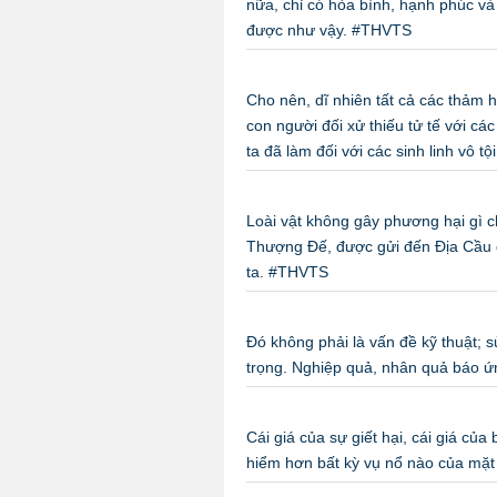
nữa, chỉ có hòa bình, hạnh phúc và
được như vậy. #THVTS
Cho nên, dĩ nhiên tất cả các thảm h
con người đối xử thiếu tử tế với cá
ta đã làm đối với các sinh linh vô 
Loài vật không gây phương hại gì c
Thượng Đế, được gửi đến Địa Cầu đ
ta. #THVTS
Đó không phải là vấn đề kỹ thuật; s
trọng. Nghiệp quả, nhân quả báo ứ
Cái giá của sự giết hại, cái giá của
hiểm hơn bất kỳ vụ nổ nào của mặt 