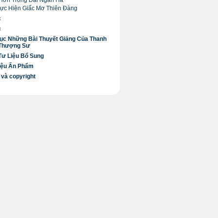
Hơn Trong Dải Ngân Hà
Thực Hiện Giấc Mơ Thiên Đàng
c
ú
ục Những Bài Thuyết Giảng Của Thanh
 Thượng Sư
Tư Liệu Bổ Sung
iệu Ấn Phẩm
 và copyright