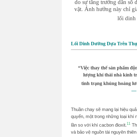
do sự tăng trưởng dân số 
vật. Ảnh hưởng này chỉ g
lối din
Lối Dinh Dưỡng Dựa Trên Thự
“Việc thay thế sản phẩm độ
lượng khí thải nhà kính 
tình trạng khủng hoảng lươ
— 
Thuần chay sẽ mang lại hiệu quả t
quyển, một trong những loại khí 
11
lần so với khí cacbon đioxit.
Thu
và bảo vệ nguồn tài nguyên thiên