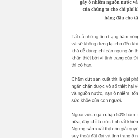
gây ô nhiễm nguồn nước và l
của chúng ta cho chi phí 
hàng đầu cho t
Tất cả những tình trạng hâm nón
và sẽ không dừng lại cho đến khi 
khá dễ dàng: chỉ cần ngưng ăn thị
khẩn thiết bởi vì tình trạng của 
thì có hạn.
Chấm dứt sản xuất thịt là giải ph
ngăn chặn được vô số thiệt hại về
và nguồn nước, nạn ô nhiễm, tổn
sức khỏe của con người.
Ngoài việc ngăn chặn 50% hâm nó
nữa, đây chỉ là ước tính rất khiêm
Ngưng sản xuất thịt còn giải quy
suy thoái đất đai và tình trạng ô 