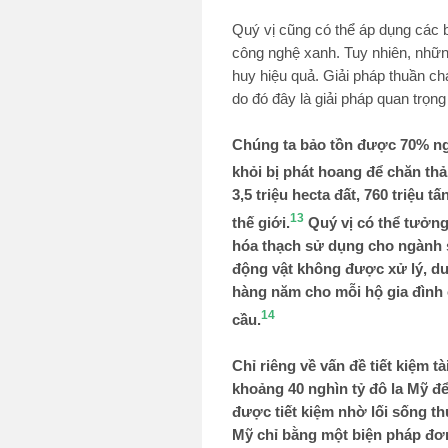
Quý vị cũng có thể áp dụng các 
công nghệ xanh. Tuy nhiên, những
huy hiệu quả. Giải pháp thuần cha
do đó đây là giải pháp quan trọng
Chúng ta bảo tồn được 70% 
khỏi bị phát hoang để chăn thả
3,5 triệu hecta đất, 760 triệu
13
thế giới.
Quý vị có thể tưởng
hóa thạch sử dụng cho ngành sả
động vật không được xử lý, duy 
hàng năm cho mỗi hộ gia đình
14
cầu.
Chỉ riêng về vấn đề tiết kiệm 
khoảng 40 nghìn tỷ đô la Mỹ đ
được tiết kiệm nhờ lối sống th
Mỹ chỉ bằng một biện pháp đơn