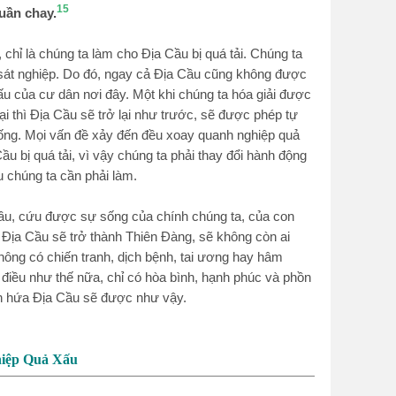
15
uần chay.
 chỉ là chúng ta làm cho Địa Cầu bị quá tải. Chúng ta
 sát nghiệp. Do đó, ngay cả Địa Cầu cũng không được
ấu của cư dân nơi đây. Một khi chúng ta hóa giải được
ại thì Địa Cầu sẽ trở lại như trước, sẽ được phép tự
ự sống. Mọi vấn đề xảy đến đều xoay quanh nghiệp quả
u bị quá tải, vì vậy chúng ta phải thay đổi hành động
u chúng ta cần phải làm.
ầu, cứu được sự sống của chính chúng ta, của con
. Địa Cầu sẽ trở thành Thiên Đàng, sẽ không còn ai
không có chiến tranh, dịch bệnh, tai ương hay hâm
điều như thế nữa, chỉ có hòa bình, hạnh phúc và phồn
in hứa Địa Cầu sẽ được như vậy.
hiệp Quả Xấu