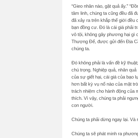
“Gieo nhân nào, gặt quả ấy.” “Đ
tâm linh, chúng ta cũng đều đã đ
đã xảy ra trên khắp thế giới đều 
bạn đồng cư. Đó là cái giá phải t
vô tội, không gây phương hại gì 
Thượng Đế, được gửi đến Địa Cầ
chúng ta.
Đó không phải là vấn đề kỹ thuật
chú trọng. Nghiệp quả, nhân quả 
của sự giết hại, cái giá của bạo 
hơn bất kỳ vụ nổ nào của mặt trời
trách nhiệm cho hành động của 
thích. Vì vậy, chúng ta phải ngưn
con người.
Chúng ta phải dừng ngay lại. Và r
Chúng ta sẽ phát minh ra phương t