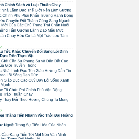
h Chính Sách và Luật Thuần Chay
ác Nhà Lãnh Đạo Thế Giới Nên Làm Gương
Các Chính Phủ Phải Khẩn Trương Hành Động
 Bước Chuyển Đổi Thành Công Sang Ngành
 Mới Của Các Chủ Trang Trại Chăn Nuôi
Những Tấm Gương Lãnh Đạo Mẫu Mực
huần Chay Hữu Cơ Là Một Trào Lưu Tâm
5.
u Tức Khắc Chuyển Đổi Sang Lối Dinh
Dựa Trên Thực Vật
hế Giới Cần Sự Phụng Sự và Dẫn Dắt Cao
ủa Giới Truyền Thông
Các Nhà Lãnh Đạo Tôn Giáo Hướng Dẫn Tín
heo Lối Sống Đạo Đức
Nền Giáo Dục Cao Quý Dạy Lối Sống Xanh
 Mạnh
Các Tổ Chức Phi Chính Phủ Vận Động
g Trào Thuần Chay
ãy Thay Đổi Theo Hướng Chúng Ta Mong
n
6.
ại Thăng Tiến Nhanh Vào Thời Đại Hoàng
ước Ngoặt Trong Sự Tiến Hóa Của Nhân
ịa Cầu Đang Tiến Tới Một Nền Văn Minh