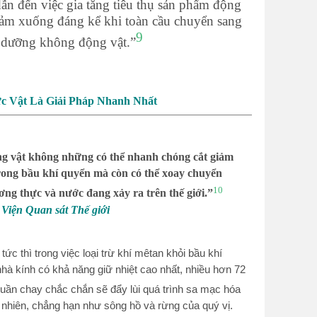
dẫn đến việc gia tăng tiêu thụ sản phẩm động
iảm xuống đáng kể khi toàn cầu chuyển sang
9
h dưỡng không động vật.”
c Vật Là Giải Pháp Nhanh Nhất
ng vật không những có thể nhanh chóng cắt giảm
trong bầu khí quyển mà còn có thể xoay chuyển
10
ng thực và nước đang xảy ra trên thế giới.”
Viện Quan sát Thế giới
ức thì trong việc loại trừ khí mêtan khỏi bầu khí
nhà kính có khả năng giữ nhiệt cao nhất, nhiều hơn 72
ần chay chắc chắn sẽ đẩy lùi quá trình sa mạc hóa
 nhiên, chẳng hạn như sông hồ và rừng của quý vị.