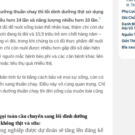
Cao 
III. 
dưỡng thuần chay thì lối dinh dưỡng thịt sử dụng
Phụ Lụ
Ghi Ch
7
iều hơn 14 lần và năng lượng nhiều hơn 10 lần.
Danh M
đủ để nuôi sống toàn thể nhân loại, thậm chí còn dư
Hải Vô
ười đang bị đói và 10,9 triệu trẻ em chết hàng năm –
Nguồn 
ng vì đói, trong khi chúng ta có đủ thực phẩm để nuôi
Giới Th
Bìa sau
ậm chí còn nuôi được nhiều hơn gấp đôi số dân hiện
 người mắc bệnh béo phì và các căn bệnh khác liên
ặc tiêu thụ quá nhiều thịt.
bản tính từ bi bằng cách bảo vệ mọi sự sống, còn có
yển sang thuần chay. Điều này vô cùng quan trọng. Chỉ
nh dưỡng thuần chay thì đời sống của muôn loài cũng
ọi toàn cầu chuyển sang lối dinh dưỡng
không thịt và sữa:
g nghiệp được dự đoán sẽ tăng lên đáng kể