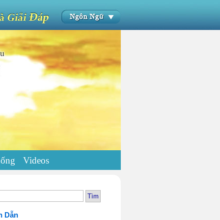
uống
Videos
h Dẫn