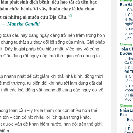
àm phát sinh dịch bệnh, tiêu hao tất cả tiền bạc
Ban Hàn
khám chữa bệnh. Vì vậy, thuần chay là lựa chọn
I. C
II. 
6
ất cả những ai muốn cứu Địa Cầu.”
III.
— Maneka Gandhi
Nghề
IV. 
V. T
g toàn cầu này đang ngày càng trở nên trầm trọng hơn
Linh
chúng ta thật sự thay đổi lối sống của mình. Giải pháp
Chương 
t. Đây là giải pháp hữu hiệu nhất. Việc này vô cùng
Toàn Cầ
Dưỡng 
Địa Cầu đang rất nguy cấp, mà thời gian của chúng ta
I. T
Cả C
II. 
Đồ T
áp nhanh nhất để cắt giảm khí thải nhà kính, đồng thời
III. 
Lành
 môi trường, từ biến đổi khí hậu tới lạm dụng đất đai
IV. 
 thất các loài động vật hoang dã cùng các nguy cơ về
Phon
V. H
Muố
Chương 
ng toàn cầu – ý tôi là thậm chí còn nhiều hơn thế
Nhân Lo
Kim
 tốn – còn có rất nhiều lợi ích quan trọng khác.
I. B
ết được vấn đề khan hiếm nước, nạn đói trên thế giới,
Loại
II. Đ
nhiễm.