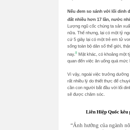
Nếu đem so sánh với lối dinh 
đất nhiều hơn 17 lần, nước nh
Lượng ngũ cốc chúng ta sản xuất 
nữa. Thế nhưng, lại có một tỷ ng
cứ 5 giây lại có một trẻ em tử vo
sống toàn bộ dân số thế giới, th
8
nay.
Mặt khác, có khoảng một tỷ
quan đến việc ăn uống quá mức ho
Vì vậy, ngoài việc trưởng dưỡng 
rất nhiều lý do thiết thực để chu
cần con người bắt đầu với lối di
sẽ được chăm sóc.
Liên Hiệp Quốc kêu g
“Ảnh hưởng của ngành nôn