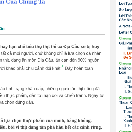
ẩm Của Chúng Ta
Lời Tự
Sơ Lượ
Lời Thỉ
Các Nhà
A Note 
ầu
Letter 
Chương 
Giải Ph
y hạn chế tiêu thụ thịt thì cả Địa Cầu sẽ bị hủy
I. Tì
tất cả mọi người, chứ không chỉ là lựa chọn cá nhân.
II. 
Đề S
n thịt, đang ăn mòn Địa Cầu, ăn cạn đến 90% nguồn
Chương 
5
i khác phải chịu cảnh đói khát.
Đây hoàn toàn
Những 
Loại
I. Th
Nhất
II. T
ào tình trạng khẩn cấp, những người ăn thịt cũng đã
III. 
ều thực phẩm, dẫn tới nạn đói và chiến tranh. Ngay từ
Chương 
 lựa chọn đúng đắn.
Thuần 
I. Là
Trườ
II. T
ổi lựa chọn thực phẩm của mình, bằng không,
Xanh
III.
ệu, bởi vì thịt đang tàn phá hầu hết các cánh rừng,
Chương 