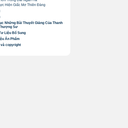
Hơn Trong Dải Ngân Hà
Thực Hiện Giấc Mơ Thiên Đàng
c
ú
ục Những Bài Thuyết Giảng Của Thanh
 Thượng Sư
Tư Liệu Bổ Sung
iệu Ấn Phẩm
 và copyright