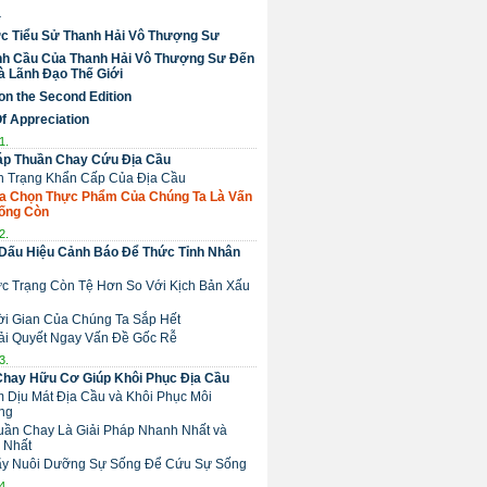
a
c Tiểu Sử Thanh Hải Vô Thượng Sư
nh Cầu Của Thanh Hải Vô Thượng Sư Đến
 Lãnh Đạo Thế Giới
on the Second Edition
Of Appreciation
1.
áp Thuần Chay Cứu Địa Cầu
nh Trạng Khẩn Cấp Của Địa Cầu
Lựa Chọn Thực Phẩm Của Chúng Ta Là Vấn
ống Còn
2.
Dấu Hiệu Cảnh Báo Để Thức Tỉnh Nhân
ực Trạng Còn Tệ Hơn So Với Kịch Bản Xấu
hời Gian Của Chúng Ta Sắp Hết
Giải Quyết Ngay Vấn Đề Gốc Rễ
3.
Chay Hữu Cơ Giúp Khôi Phục Địa Cầu
m Dịu Mát Địa Cầu và Khôi Phục Môi
ng
huần Chay Là Giải Pháp Nhanh Nhất và
 Nhất
 Hãy Nuôi Dưỡng Sự Sống Để Cứu Sự Sống
4.