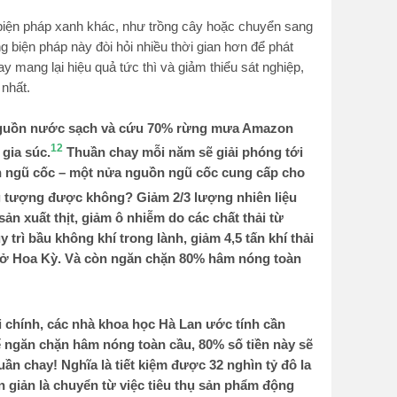
biện pháp xanh khác, như trồng cây hoặc chuyển sang
 biện pháp này đòi hỏi nhiều thời gian hơn để phát
y mang lại hiệu quả tức thì và giảm thiểu sát nghiệp,
 nhất.
nguồn nước sạch và cứu 70% rừng mưa Amazon
12
 gia súc.
Thuần chay mỗi năm sẽ giải phóng tới
 tấn ngũ cốc – một nửa nguồn ngũ cốc cung cấp cho
 tượng được không? Giảm 2/3 lượng nhiên liệu
n xuất thịt, giảm ô nhiễm do các chất thải từ
trì bầu không khí trong lành, giảm 4,5 tấn khí thải
 ở Hoa Kỳ. Và còn ngăn chặn 80% hâm nóng toàn
tài chính, các nhà khoa học Hà Lan ước tính cần
ể ngăn chặn hâm nóng toàn cầu, 80% số tiền này sẽ
uần chay! Nghĩa là tiết kiệm được 32 nghìn tỷ đô la
 giản là chuyển từ việc tiêu thụ sản phẩm động