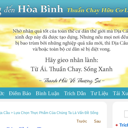
ức
Điểm Báo
Bình Luận
Trích Dẫn
Tư Liệu
Tải X
ịa Cầu > Lựa Chọn Thực Phẩm Của Chúng Ta Là Vấn Đề Sống
Trước
Sau
Tríc