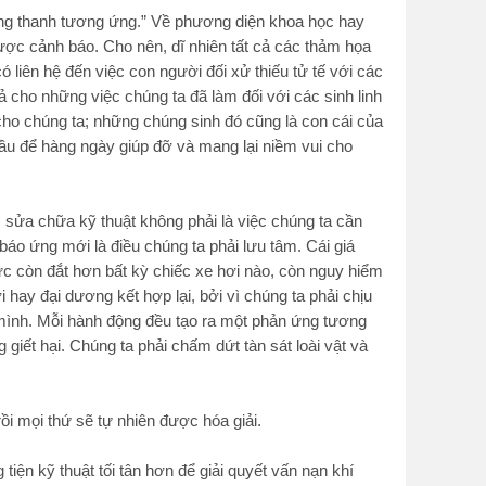
ồng thanh tương ứng.” Về phương diện khoa học hay
ược cảnh báo. Cho nên, dĩ nhiên tất cả các thảm họa
có liên hệ đến việc con người đối xử thiếu tử tế với các
rả cho những việc chúng ta đã làm đối với các sinh linh
cho chúng ta; những chúng sinh đó cũng là con cái của
u để hàng ngày giúp đỡ và mang lại niềm vui cho
; sửa chữa kỹ thuật không phải là việc chúng ta cần
báo ứng mới là điều chúng ta phải lưu tâm. Cái giá
lực còn đắt hơn bất kỳ chiếc xe hơi nào, còn nguy hiểm
 hay đại dương kết hợp lại, bởi vì chúng ta phải chịu
mình. Mỗi hành động đều tạo ra một phản ứng tương
g giết hại. Chúng ta phải chấm dứt tàn sát loài vật và
ồi mọi thứ sẽ tự nhiên được hóa giải.
iện kỹ thuật tối tân hơn để giải quyết vấn nạn khí