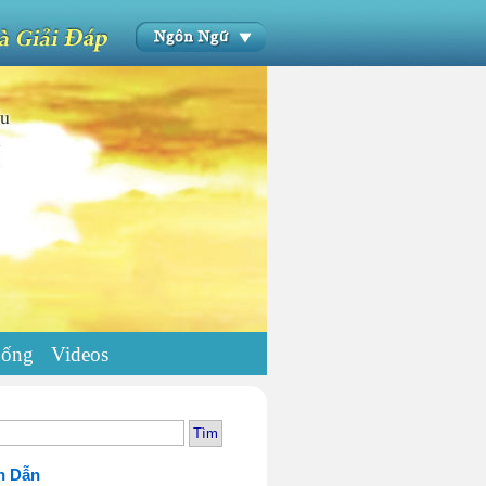
uống
Videos
h Dẫn