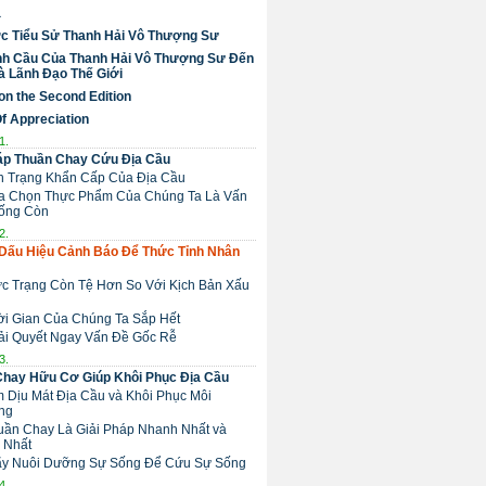
a
c Tiểu Sử Thanh Hải Vô Thượng Sư
nh Cầu Của Thanh Hải Vô Thượng Sư Đến
 Lãnh Đạo Thế Giới
on the Second Edition
Of Appreciation
1.
áp Thuần Chay Cứu Địa Cầu
nh Trạng Khẩn Cấp Của Địa Cầu
Lựa Chọn Thực Phẩm Của Chúng Ta Là Vấn
ống Còn
2.
Dấu Hiệu Cảnh Báo Để Thức Tỉnh Nhân
ực Trạng Còn Tệ Hơn So Với Kịch Bản Xấu
hời Gian Của Chúng Ta Sắp Hết
Giải Quyết Ngay Vấn Đề Gốc Rễ
3.
Chay Hữu Cơ Giúp Khôi Phục Địa Cầu
m Dịu Mát Địa Cầu và Khôi Phục Môi
ng
huần Chay Là Giải Pháp Nhanh Nhất và
 Nhất
 Hãy Nuôi Dưỡng Sự Sống Để Cứu Sự Sống
4.