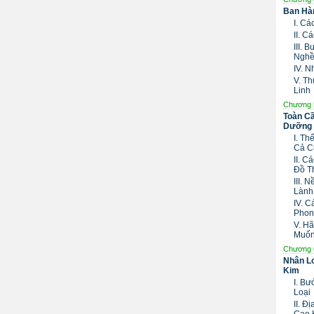
Ban Hàn
I. C
II. 
III.
Nghề
IV. 
V. T
Linh
Chương 
Toàn Cầ
Dưỡng 
I. T
Cả C
II. 
Đồ T
III. 
Lành
IV. 
Phon
V. H
Muố
Chương 
Nhân Lo
Kim
I. B
Loại
II. Đ