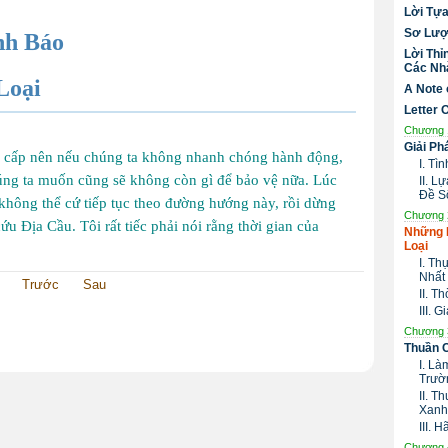
Lời Tự
Sơ Lượ
nh Báo
Lời Thỉ
Các Nhà
Loại
A Note 
Letter 
Chương 
Giải Ph
uy cấp nên nếu chúng ta không nhanh chóng hành động,
I. Tì
húng ta muốn cũng sẽ không còn gì để bảo vệ nữa. Lúc
II. 
Đề S
 không thể cứ tiếp tục theo đường hướng này, rồi dừng
Chương 
ứu Địa Cầu. Tôi rất tiếc phải nói rằng thời gian của
Những 
Loại
I. Th
Nhất
Trước
Sau
II. T
III. 
Chương 
Thuần 
I. Là
Trườ
II. T
Xanh
III.
Chương 