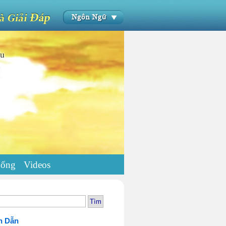
uống
Videos
h Dẫn