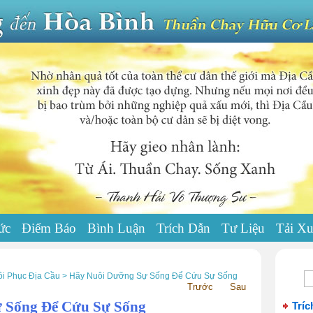
ức
Điểm Báo
Bình Luận
Trích Dẫn
Tư Liệu
Tải X
i Phục Địa Cầu > Hãy Nuôi Dưỡng Sự Sống Để Cứu Sự Sống
Trước
Sau
ự Sống Để Cứu Sự Sống
Tríc