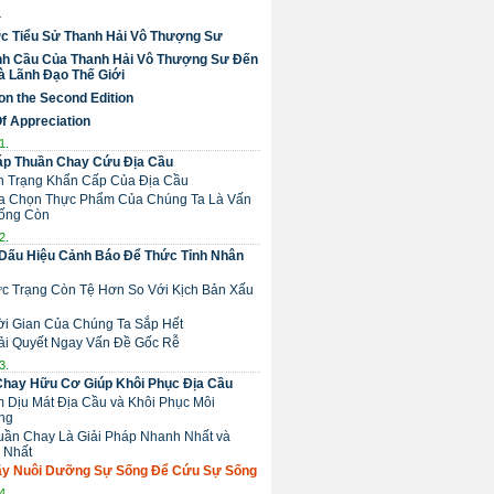
a
c Tiểu Sử Thanh Hải Vô Thượng Sư
nh Cầu Của Thanh Hải Vô Thượng Sư Đến
 Lãnh Đạo Thế Giới
on the Second Edition
Of Appreciation
1.
áp Thuần Chay Cứu Địa Cầu
nh Trạng Khẩn Cấp Của Địa Cầu
Lựa Chọn Thực Phẩm Của Chúng Ta Là Vấn
ống Còn
2.
Dấu Hiệu Cảnh Báo Để Thức Tỉnh Nhân
ực Trạng Còn Tệ Hơn So Với Kịch Bản Xấu
hời Gian Của Chúng Ta Sắp Hết
Giải Quyết Ngay Vấn Đề Gốc Rễ
3.
Chay Hữu Cơ Giúp Khôi Phục Địa Cầu
m Dịu Mát Địa Cầu và Khôi Phục Môi
ng
huần Chay Là Giải Pháp Nhanh Nhất và
 Nhất
 Hãy Nuôi Dưỡng Sự Sống Để Cứu Sự Sống
4.