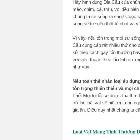
Hãy hình dung Địa Cầu của chúng 
mèo, chim, cá, trâu, voi đều biế
chúng ta sẽ sống ra sao? Cuộc 
sống sẽ trở nên thật tẻ nhạt và v
Vì vậy, nếu tôn trọng mọi sự sốn
Cầu cung cấp rất nhiều thứ cho 
xử theo cách gây tổn thương hay
với việc thuận theo lối dinh dưỡn
như vậy.
Nếu toàn thể nhân loại áp dụn
tôn trọng thiên thiên và mọi c
Thế.
Mọi tội lỗi sẽ được tha thứ.
trở lại, loài vật sẽ biết ơn, co
gia ân. Điều duy nhất chúng ta cầ
Loài Vật Mang Tình Thương Đ