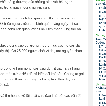
 chết đáng thương của những sinh vật bất hạnh.
Ban Hàn
ào trong ngành công nghiệp sữa.
I. C
II. 
III.
vì các căn bệnh liên quan đến thịt, cá và các sản
Nghề
IV. 
 triệu người, nếu tính bình quân hàng ngày thì có
V. T
căn bệnh liên quan tới thịt như tim mạch, ung thư và
Linh
Chương 
Toàn Cầ
Dưỡng 
 được cung cấp đủ lương thực vì ngũ cốc họ cần đã
I. T
Cả C
ấy thịt. Có 25.000 người chết vì đói, mà nguyên nhân
II. 
Đồ T
III. 
Lành
ử vong vì hâm nóng toàn cầu do thịt gây ra và hàng
IV. 
Phon
h màn trời chiếu đất vì biến đổi khí hậu. Chúng ta gọi
V. H
 – nếu có thuật ngữ này – nhưng trên thực tế, họ
Muố
Chương 
ào cả.
Nhân Lo
Kim
I. B
 và thú hoang vô tội phải chịu đau khổ bởi các vấn đề
Loại
II. Đ