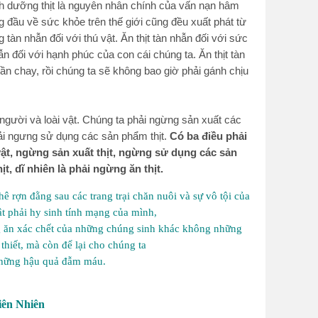
nh dưỡng thịt là nguyên nhân chính của vấn nạn hâm
 đầu về sức khỏe trên thế giới cũng đều xuất phát từ
ng tàn nhẫn đối với thú vật. Ăn thịt tàn nhẫn đối với sức
ẫn đối với hạnh phúc của con cái chúng ta. Ăn thịt tàn
ần chay, rồi chúng ta sẽ không bao giờ phải gánh chịu
người và loài vật. Chúng ta phải ngừng sản xuất các
ải ngưng sử dụng các sản phẩm thịt.
Có ba điều phải
vật, ngừng sản xuất thịt, ngừng sử dụng các sản
, dĩ nhiên là phải ngừng ăn thịt.
ê rợn đằng sau các trang trại chăn nuôi và sự vô tội của
t phải hy sinh tính mạng của mình,
ng ăn xác chết của những chúng sinh khác không những
thiết, mà còn để lại cho chúng ta
hững hậu quả đẫm máu.
iên Nhiên