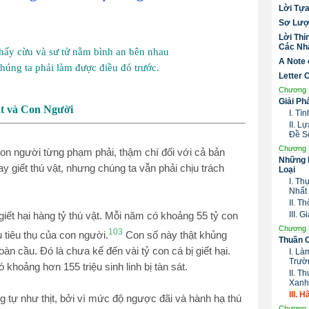
Lời Tự
Sơ Lượ
Lời Thỉ
Các Nhà
hấy cừu và sư tử nằm bình an bên nhau
A Note 
chúng ta phải làm được điều đó trước.
Letter 
Chương 
Giải Ph
ật và Con Người
I. Tì
II. 
Đề S
Chương 
 con người từng phạm phải, thậm chí đối với cả bản
Những 
y giết thú vật, nhưng chúng ta vẫn phải chịu trách
Loại
I. Th
Nhất
II. T
III. 
 giết hại hàng tỷ thú vật. Mỗi năm có khoảng 55 tỷ con
Chương 
103
u tiêu thụ của con người.
Con số này thật khủng
Thuần 
oàn cầu. Đó là chưa kể đến vài tỷ con cá bị giết hại.
I. Là
Trườ
khoảng hơn 155 triệu sinh linh bị tàn sát.
II. T
Xanh
III.
tự như thịt, bởi vì mức độ ngược đãi và hành hạ thú
Chương 