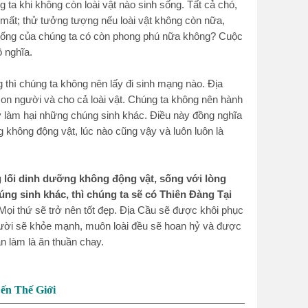
ta khi không còn loài vật nào sinh sống. Tất cả chó,
n mất; thử tưởng tượng nếu loài vật không còn nữa,
sống của chúng ta có còn phong phú nữa không? Cuộc
ô nghĩa.
g thì chúng ta không nên lấy đi sinh mạng nào. Địa
con người và cho cả loài vật. Chúng ta không nên hành
 làm hại những chúng sinh khác. Điều này đồng nghĩa
g không động vật, lúc nào cũng vậy và luôn luôn là
g lối dinh dưỡng không động vật, sống với lòng
húng sinh khác, thì chúng ta sẽ có Thiên Đàng Tại
 Mọi thứ sẽ trở nên tốt đẹp. Địa Cầu sẽ được khôi phục
n người sẽ khỏe mạnh, muôn loài đều sẽ hoan hỷ và được
n làm là ăn thuần chay.
ến Thế Giới