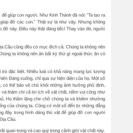
y để giúp con người. Như Kinh Thánh đã nói: "Ta tạo ra
à giúp đỡ các con." Thật sự là như vậy. Nhưng không
úp đỡ này. Điều này thật đáng tiếc! Thay vào đó, người
Địa Cầu cũng đều có mục đích cả. Chúng ta không nên
 Chúng ta không nên ăn bất kỳ thứ gì ngoài thức ăn có
 trò đặc biệt. Nhiều loài có khả năng mang lực lượng
Thiên Đàng xuống, chỉ qua sự hiện diện của họ. Một số
ỏ, có thể bảo vệ chủ khỏi những ảnh hưởng phủ định.
và thậm chí cả lợi ích về vật chất, niềm vui cũng như
chủ. Họ thầm lặng che chở chúng ta và khiêm nhường
ng của chúng ta. Cũng có một số đến từ những đẳng
g đây trong hình dáng thú vật để giúp đỡ con người
Địa Cầu.
ất quan trọng và cao quý trong cảnh giới vật chất này.