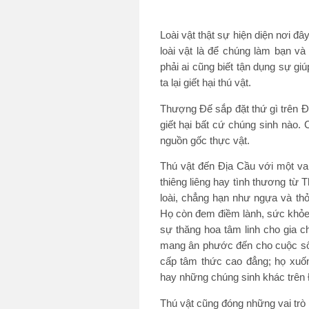
Loài vật thật sự hiện diện nơi đâ
loài vật là để chúng làm bạn v
phải ai cũng biết tận dụng sự gi
ta lại giết hại thú vật.
Thượng Đế sắp đặt thứ gì trên 
giết hại bất cứ chúng sinh nào.
nguồn gốc thực vật.
Thú vật đến Địa Cầu với một vai
thiêng liêng hay tình thương từ 
loài, chẳng hạn như ngựa và th
Họ còn đem điềm lành, sức khỏe 
sự thăng hoa tâm linh cho gia 
mang ân phước đến cho cuộc số
cấp tâm thức cao đẳng; họ xuốn
hay những chúng sinh khác trên 
Thú vật cũng đóng những vai trò r