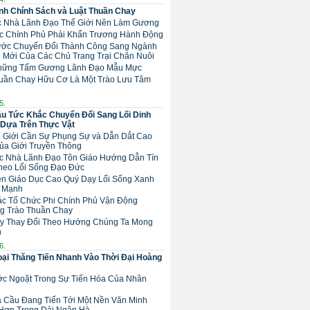
h Chính Sách và Luật Thuần Chay
ác Nhà Lãnh Đạo Thế Giới Nên Làm Gương
Các Chính Phủ Phải Khẩn Trương Hành Động
 Bước Chuyển Đổi Thành Công Sang Ngành
 Mới Của Các Chủ Trang Trại Chăn Nuôi
Những Tấm Gương Lãnh Đạo Mẫu Mực
huần Chay Hữu Cơ Là Một Trào Lưu Tâm
5.
u Tức Khắc Chuyển Đổi Sang Lối Dinh
Dựa Trên Thực Vật
hế Giới Cần Sự Phụng Sự và Dẫn Dắt Cao
ủa Giới Truyền Thông
Các Nhà Lãnh Đạo Tôn Giáo Hướng Dẫn Tín
heo Lối Sống Đạo Đức
Nền Giáo Dục Cao Quý Dạy Lối Sống Xanh
 Mạnh
Các Tổ Chức Phi Chính Phủ Vận Động
g Trào Thuần Chay
ãy Thay Đổi Theo Hướng Chúng Ta Mong
n
6.
ại Thăng Tiến Nhanh Vào Thời Đại Hoàng
ước Ngoặt Trong Sự Tiến Hóa Của Nhân
ịa Cầu Đang Tiến Tới Một Nền Văn Minh