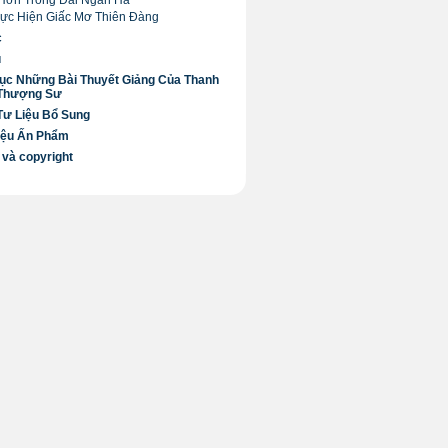
Hơn Trong Dải Ngân Hà
Thực Hiện Giấc Mơ Thiên Đàng
c
ú
ục Những Bài Thuyết Giảng Của Thanh
 Thượng Sư
Tư Liệu Bổ Sung
iệu Ấn Phẩm
 và copyright