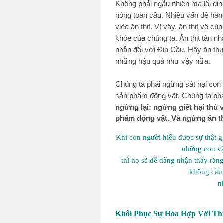
Không phải ngẫu nhiên mà lối di
nóng toàn cầu. Nhiều vấn đề hàng
việc ăn thịt. Vì vậy, ăn thịt vô cù
khỏe của chúng ta. Ăn thịt tàn nh
nhẫn đối với Địa Cầu. Hãy ăn thu
những hậu quả như vậy nữa.
Chúng ta phải ngừng sát hại con 
sản phẩm động vật. Chúng ta ph
ngừng lại: ngừng giết hại thú 
phẩm động vật. Và ngừng ăn thịt
Khi con người hiểu được sự thật gh
những con vậ
thì họ sẽ dễ dàng nhận thấy rằ
không cần 
n
Khôi Phục Sự Hòa Hợp Với Th