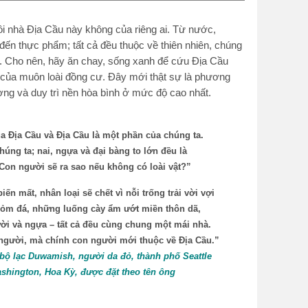
ôi nhà Địa Cầu này không của riêng ai. Từ nước,
đến thực phẩm; tất cả đều thuộc về thiên nhiên, chúng
. Cho nên, hãy ăn chay, sống xanh để cứu Địa Cầu
 của muôn loài đồng cư. Đây mới thật sự là phương
ờng và duy trì nền hòa bình ở mức độ cao nhất.
a Địa Cầu và Địa Cầu là một phần của chúng ta.
úng ta; nai, ngựa và đại bàng to lớn đều là
Con người sẽ ra sao nếu không có loài vật?”
ến mất, nhân loại sẽ chết vì nỗi trống trải vời vợi
ỏm đá, những luống cày ẩm ướt miền thôn dã,
ời và ngựa – tất cả đều cùng chung một mái nhà.
người, mà chính con người mới thuộc về Địa Cầu.”
bộ lạc Duwamish, người da đỏ, thành phố Seattle
shington, Hoa Kỳ, được đặt theo tên ông