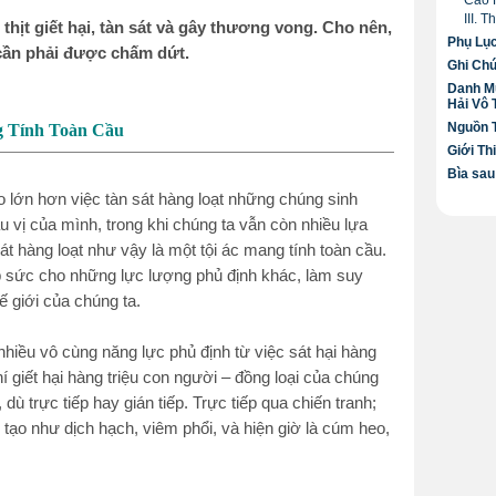
Cao 
III. 
thịt giết hại, tàn sát và gây thương vong. Cho nên,
Phụ Lụ
ác cần phải được chấm dứt.
Ghi Ch
Danh M
Hải Vô
Nguồn 
g Tính Toàn Cầu
Giới Th
Bìa sau
 lớn hơn việc tàn sát hàng loạt những chúng sinh
u vị của mình, trong khi chúng ta vẫn còn nhiều lựa
t hàng loạt như vậy là một tội ác mang tính toàn cầu.
ếp sức cho những lực lượng phủ định khác, làm suy
ế giới của chúng ta.
, nhiều vô cùng năng lực phủ định từ việc sát hại hàng
hí giết hại hàng triệu con người – đồng loại của chúng
 dù trực tiếp hay gián tiếp. Trực tiếp qua chiến tranh;
ự tạo như dịch hạch, viêm phổi, và hiện giờ là cúm heo,