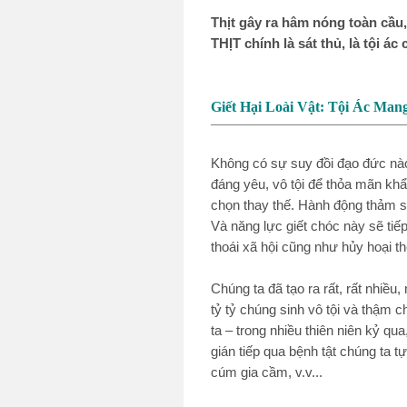
Thịt gây ra hâm nóng toàn cầu, 
THỊT chính là sát thủ, là tội 
Giết Hại Loài Vật: Tội Ác Man
Không có sự suy đồi đạo đức nào
đáng yêu, vô tội để thỏa mãn khẩ
chọn thay thế. Hành động thảm sá
Và năng lực giết chóc này sẽ ti
thoái xã hội cũng như hủy hoại th
Chúng ta đã tạo ra rất, rất nhiều
tỷ tỷ chúng sinh vô tội và thậm c
ta – trong nhiều thiên niên kỷ qua,
gián tiếp qua bệnh tật chúng ta t
cúm gia cầm, v.v...