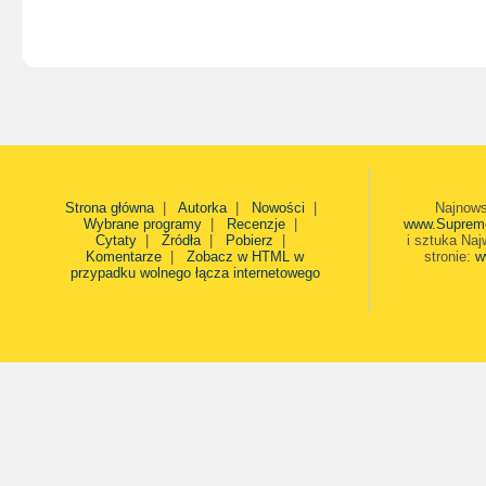
Strona główna
|
Autorka
|
Nowości
|
Najnows
Wybrane programy
|
Recenzje
|
www.Suprem
Cytaty
|
Źródła
|
Pobierz
|
i sztuka Naj
Komentarze
|
Zobacz w HTML w
stronie:
w
przypadku wolnego łącza internetowego