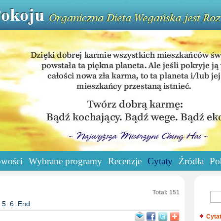
wości
Wybrane programy
Recenzje
Cytaty
Źródła
Po
Total: 151
5
6
End
Cyta