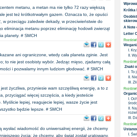
Wprowa
centem metanu, a metan ma nie tylko 72 razy większą
Krótka 
ale jest też krótkotrwałym gazem. Oznacza to, że opuści
Osobist
skiero
, w przeciągu zaledwie dekady, w przeciwieństwie do
A Note 
go eliminacja metanu poprzez eliminację hodowli zwierząt
Letter 
nia planety. # SMCH
Rozdział 
Weganiz
I. Kr
akazane ani ograniczone, wtedy cała planeta zginie. Jest
II. W
go; to nie jest osobisty wybór. Jedząc mięso, zjadamy całą
Rozdział 
Znaki o
ności i pozwalamy innym ludziom głodować. # SMCH
I. To
II. N
III. 
 jest życzliwa, przyniesie wam szczęśliwą energię, a to z
Rozdział 
Organic
a, przyciągać więcej szczęścia, a kiedy jesteście
I. O
. Myślicie lepiej, reagujecie lepiej, wasze życie jest
środ
II. N
 wszystko będzie lepsze. # SMCH
rozw
III. 
Rozdział 
 wysłać wiadomość do uniwersalnej energii, że chcemy
Ustanow
I. Św
niejszego życia; że chcemy, aby świat został uratowany.