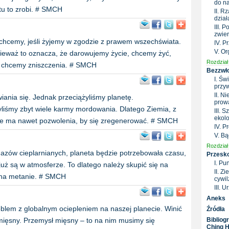
do n
tu to zrobi. # SMCH
II. R
dział
III.
zwier
hcemy, jeśli żyjemy w zgodzie z prawem wszechświata.
IV. P
V. O
ieważ to oznacza, że darowujemy życie, chcemy żyć,
Rozdział 
ie chcemy zniszczenia. # SMCH
Bezzwło
I. Św
przy
II. N
ia się. Jednak przeciążyliśmy planetę.
prowa
zyliśmy zbyt wiele karmy mordowania. Dlatego Ziemia, z
III. 
ekolo
ie ma nawet pozwolenia, by się zregenerować. # SMCH
IV. 
V. Bą
Rozdział 
 gazów cieplarnianych, planeta będzie potrzebowała czasu,
Przesko
I. Pu
już są w atmosferze. To dlatego należy skupić się na
II. Z
 na metanie. # SMCH
cywil
III. 
Aneks
blem z globalnym ociepleniem na naszej planecie. Winić
Źródła
mięsny. Przemysł mięsny – to na nim musimy się
Bibliog
Ching H