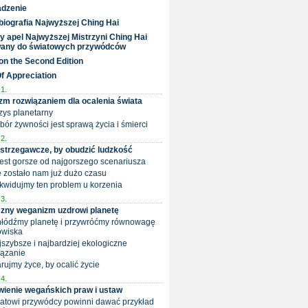
dzenie
biografia Najwyższej Ching Hai
y apel Najwyższej Mistrzyni Ching Hai
wany do światowych przywódców
on the Second Edition
Of Appreciation
1.
m rozwiązaniem dla ocalenia świata
yzys planetarny
ybór żywności jest sprawą życia i śmierci
2.
strzegawcze, by obudzić ludzkość
 jest gorsze od najgorszego scenariusza
ie zostało nam już dużo czasu
Zlikwidujmy ten problem u korzenia
3.
zny weganizm uzdrowi planetę
chłódźmy planetę i przywróćmy równowagę
owiska
ajszybsze i najbardziej ekologiczne
iązanie
Darujmy życe, by ocalić życie
4.
ienie wegańskich praw i ustaw
iatowi przywódcy powinni dawać przykład