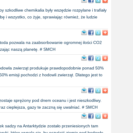
 szkodliwe chemikalia były wszędzie rozpylane i trafiały
bę i wszystko, co żyje, sprawiając również, że ludzie
etoda pozwala na zaabsorbowanie ogromnej ilości CO2
adzając naszą planetę. # SMCH
hodowla zwierząt produkuje prawdopodobnie ponad 50%
50% emisji pochodzi z hodowli zwierząt. Dlatego jest to
zostaje sprężony pod dnem oceanu i jest nieszkodliwy.
oraz cieplejsza, gazy te zaczną się uwalniać. # SMCH
k sadzy na Antarktydzie zostało przeniesionych tam
ryki, które wypala się, by oczyścić ziemię pod hodowlę