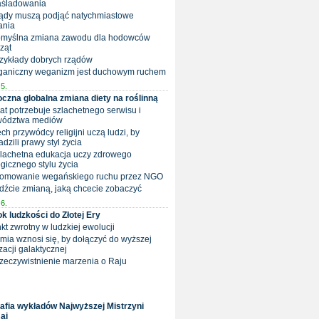
aśladowania
ządy muszą podjąć natychmiastowe
ania
 Pomyślna zmiana zawodu dla hodowców
ząt
rzykłady dobrych rządów
rganiczny weganizm jest duchowym ruchem
5.
czna globalna zmiana diety na roślinną
iat potrzebuje szlachetnego serwisu i
wództwa mediów
iech przywódcy religijni uczą ludzi, by
dzili prawy styl życia
Szlachetna edukacja uczy zdrowego
gicznego stylu życia
Promowanie wegańskiego ruchu przez NGO
dźcie zmianą, jaką chcecie zobaczyć
6.
k ludzkości do Złotej Ery
nkt zwrotny w ludzkiej ewolucji
iemia wznosi się, by dołączyć do wyższej
zacji galaktycznej
Urzeczywistnienie marzenia o Raju
rafia wykładów Najwyższej Mistrzyni
ai