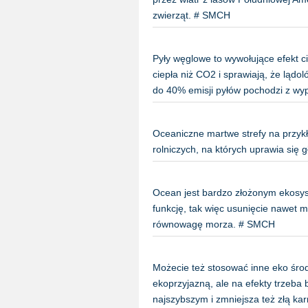
zwierząt. # SMCH
Pyły węglowe to wywołujące efekt ci
ciepła niż CO2 i sprawiają, że lądol
do 40% emisji pyłów pochodzi z wy
Oceaniczne martwe strefy na przyk
rolniczych, na których uprawia się
Ocean jest bardzo złożonym ekosys
funkcję, tak więc usunięcie nawet ma
równowagę morza. # SMCH
Możecie też stosować inne eko środ
ekoprzyjazną, ale na efekty trzeba
najszybszym i zmniejsza też złą ka