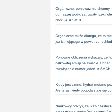
Organiczne, ponieważ nie chcemy, by
do naszej wody, zatruwały rzeki, gle
chorują. # SMCH
Organiczne także dlatego, że ta m
już istniejącego w powietrzu, ochł
Ponowne obliczenia wykazały, że 
całkowitej emisji na świecie. Ponad 
rozwiązanie numer jeden. # SMCH
Kiedy jest zimno, hydrat metanu po
Ale teraz, kiedy pogoda staje się c
Naukowcy odkryli, że 60% cząstecze
przez wiatr z lasów Południowej Ame