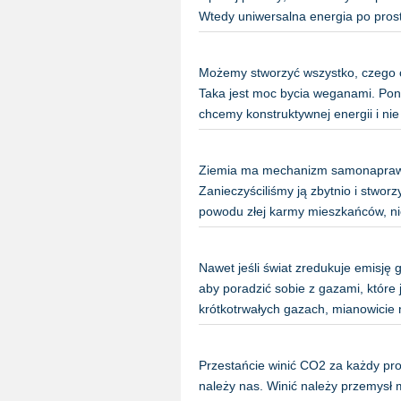
Wtedy uniwersalna energia po pros
Możemy stworzyć wszystko, czego c
Taka jest moc bycia weganami. Pon
chcemy konstruktywnej energii i n
Ziemia ma mechanizm samonaprawian
Zanieczyściliśmy ją zbytnio i stwor
powodu złej karmy mieszkańców, n
Nawet jeśli świat zredukuje emisję
aby poradzić sobie z gazami, które 
krótkotrwałych gazach, mianowicie
Przestańcie winić CO2 za każdy pro
należy nas. Winić należy przemysł 