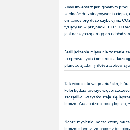
Żywy inwentarz jest głównym produ
zdolność do zatrzymywania ciepła, 
on atmosferę dużo szybciej niż CO2
tysięcy lat w przypadku CO2. Dlate
jest najszybszą drogą do ochłodze
Jeśli jedzenie mięsa nie zostanie z
to sprawą życia i śmierci dla każde
planetę, zjadamy 90% zasobów żyw
Tak więc dieta wegetariańska, która
kolei będzie tworzyć więcej szczęści
szczęśliwi, wszystko staje się lepsze
lepsze. Wasze dzieci będą lepsze,
Nasze myślenie, nasze czyny muszą
lepszej planety; że chcemy bezpiecz