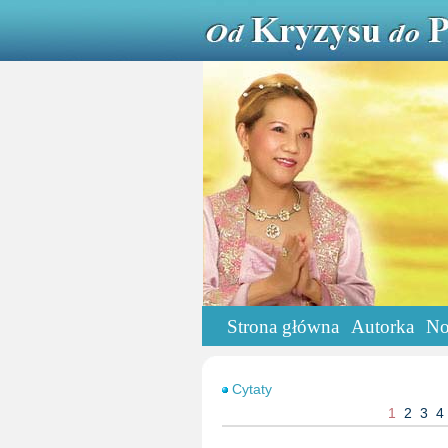
Strona główna
Autorka
No
Cytaty
1
2
3
4