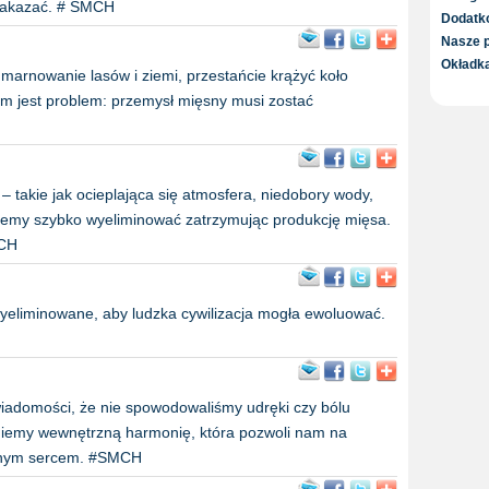
zakazać. # SMCH
Dodatk
Nasze p
Okładka
marnowanie lasów i ziemi, przestańcie krążyć koło
ym jest problem: przemysł mięsny musi zostać
 – takie jak ocieplająca się atmosfera, niedobory wody,
ożemy szybko wyeliminować zatrzymując produkcję mięsa.
MCH
 wyeliminowane, aby ludzka cywilizacja mogła ewoluować.
wiadomości, że nie spowodowaliśmy udręki czy bólu
niemy wewnętrzną harmonię, która pozwoli nam na
ełnym sercem. #SMCH