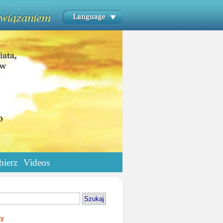
bierz
Videos
ty