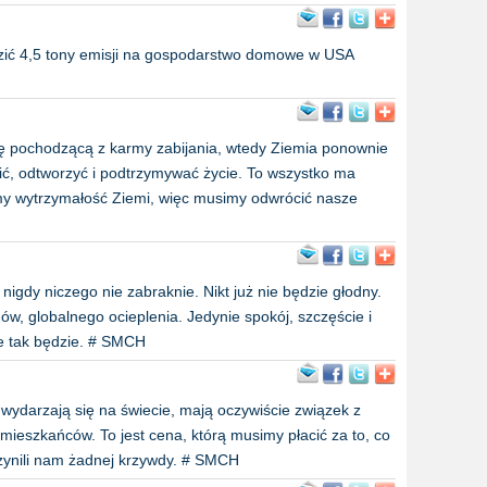
zić 4,5 tony emisji na gospodarstwo domowe w USA
tę pochodzącą z karmy zabijania, wtedy Ziemia ponownie
ić, odtworzyć i podtrzymywać życie. To wszystko ma
śmy wytrzymałość Ziemi, więc musimy odwrócić nasze
nigdy niczego nie zabraknie. Nikt już nie będzie głodny.
ów, globalnego ocieplenia. Jedynie spokój, szczęście i
że tak będzie. # SMCH
e wydarzają się na świecie, mają oczywiście związek z
mieszkańców. To jest cena, którą musimy płacić za to, co
czynili nam żadnej krzywdy. # SMCH