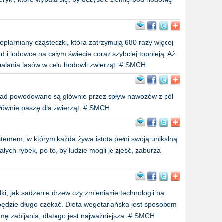
eplarniany cząsteczki, która zatrzymują 680 razy więcej
ód i lodowce na całym świecie coraz szybciej topnieją. Aż
palania lasów w celu hodowli zwierząt. # SMCH
ład powodowane są głównie przez spływ nawozów z pól
 głównie paszę dla zwierząt. # SMCH
temem, w którym każda żywa istota pełni swoją unikalną
łych rybek, po to, by ludzie mogli je zjeść, zaburza
ki, jak sadzenie drzew czy zmienianie technologii na
 będzie długo czekać. Dieta wegetariańska jest sposobem
rmę zabijania, dlatego jest najważniejsza. # SMCH