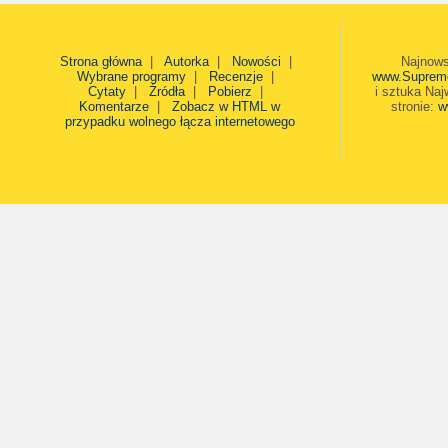
Strona główna
|
Autorka
|
Nowości
|
Najnows
Wybrane programy
|
Recenzje
|
www.Suprem
Cytaty
|
Źródła
|
Pobierz
|
i sztuka Naj
Komentarze
|
Zobacz w HTML w
stronie:
w
przypadku wolnego łącza internetowego