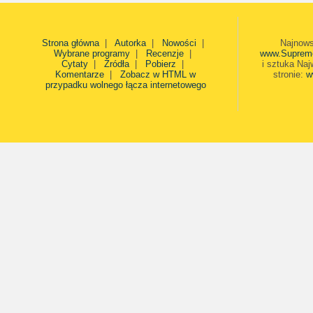
Strona główna
|
Autorka
|
Nowości
|
Najnows
Wybrane programy
|
Recenzje
|
www.Suprem
Cytaty
|
Źródła
|
Pobierz
|
i sztuka Naj
Komentarze
|
Zobacz w HTML w
stronie:
w
przypadku wolnego łącza internetowego