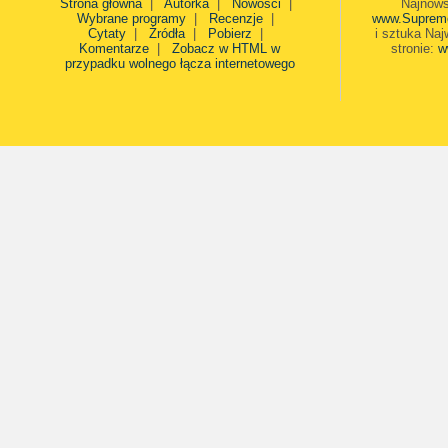
Strona główna
|
Autorka
|
Nowości
|
Najnows
Wybrane programy
|
Recenzje
|
www.Suprem
Cytaty
|
Źródła
|
Pobierz
|
i sztuka Naj
Komentarze
|
Zobacz w HTML w
stronie:
w
przypadku wolnego łącza internetowego