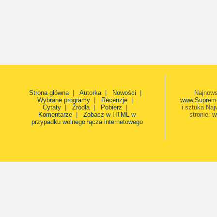
Strona główna
|
Autorka
|
Nowości
|
Najnows
Wybrane programy
|
Recenzje
|
www.Suprem
Cytaty
|
Źródła
|
Pobierz
|
i sztuka Naj
Komentarze
|
Zobacz w HTML w
stronie:
w
przypadku wolnego łącza internetowego