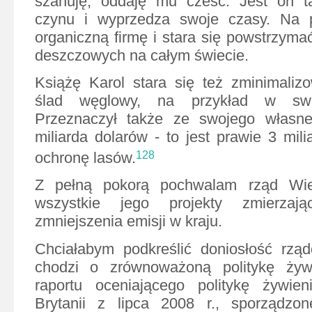
szanuję, oddaję mu cześć. Jest on t
czynu i wyprzedza swoje czasy. Na p
organiczną firmę i stara się powstrzyma
deszczowych na całym świecie.
Książę Karol stara się też zminimaliz
ślad węglowy, na przykład w swoi
Przeznaczył także ze swojego własn
miliarda dolarów - to jest prawie 3 mil
ochronę lasów.
128
Z pełną pokorą pochwalam rząd Wiel
wszystkie jego projekty zmierzaj
zmniejszenia emisji w kraju.
Chciałabym podkreślić doniosłość rząd
chodzi o zrównoważoną politykę żyw
raportu oceniającego politykę żywie
Brytanii z lipca 2008 r., sporządzo