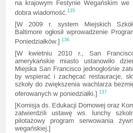
na krajowym Festynie Wegańskim we w
135
dobra wiadomość.
[W 2009 r. system Miejskich Szkó
Baltimore ogłosił wprowadzenie Progra
136
Poniedziałków.]
[W kwietniu 2010 r., San Francisc
amerykańskie miasto ustanowiło dzi
Miejska San Francisco jednogłośnie zatw
by wspierać i zachęcać restauracje, s
szkoły do zwiększenia wachlarza bezmi
137
oferowanych w poniedziałki.]
[Komisja ds. Edukacji Domowej oraz Ko
zatwierdzili ustawę ws. lunchy szkol
pilotażowy program serwowania żywn
wegańskiej.]