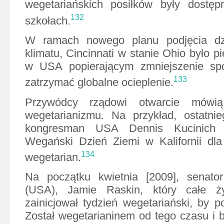
wegetariańskich posiłków były dostę
132
szkołach.
W ramach nowego planu podjęcia dz
klimatu, Cincinnati w stanie Ohio było 
w USA popierającym zmniejszenie sp
133
zatrzymać globalne ocieplenie.
Przywódcy rządowi otwarcie mówią
wegetarianizmu. Na przykład, ostatnie
kongresman USA Dennis Kucinich p
Wegański Dzień Ziemi w Kalifornii dla
134
wegetarian.
Na początku kwietnia [2009], senato
(USA), Jamie Raskin, który całe ży
zainicjował tydzień wegetariański, by 
Został wegetarianinem od tego czasu i 