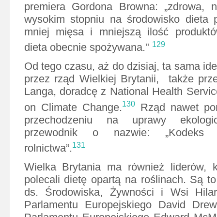
premiera Gordona Browna: „zdrowa, 
wysokim stopniu na środowisko dieta 
mniej mięsa i mniejszą ilość produkt
129
dieta obecnie spożywana."
Od tego czasu, aż do dzisiaj, ta sama i
przez rząd Wielkiej Brytanii, także prz
Langa, doradcę z National Health Servi
130
on Climate Change.
Rząd nawet po
przechodzeniu na uprawy ekologic
przewodnik o nazwie: „Kodeks d
131
rolnictwa”.
Wielka Brytania ma również liderów, kt
polecali dietę opartą na roślinach. Są t
ds. Środowiska, Żywności i Wsi Hila
Parlamentu Europejskiego David Drew