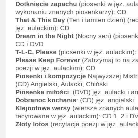
Dotknięcie zapachu
(piosenki w jęz. aul
wykonaniu znanych piosenkarzy): CD
That & This Day
(Ten i tamten dzień) (rec
jęz. aulackim): CD
Dream in the Night
(Nocny sen) (piosenki
CD i DVD
T-L-C, Please
(piosenki w jęz. aulackim)
Please Keep Forever
(Zatrzymaj to na za
poezji w jęz. aulackim): CD
Piosenki i kompozycje
Najwyższej Mistr
(CD) Angielski, Aulacki, Chiński
Piosenka miłości
: (DVD) jęz. aulacki i an
Dobranoc kochanie
: (CD) jęz. angielski
Klejnotowe wersy
(wiersze znanych aul
recytowane w jęz. aulackim): CD 1, 2 i D
Złoty lotos
(recytacja poezji w jęz. aulac