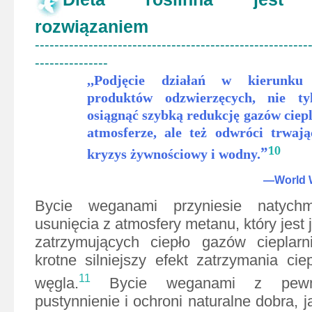
rozwiązaniem
--------------------------------------------------------
---------------
,,
Podjęcie działań w kierunku z
produktów odzwierzęcych, nie ty
osiągnąć szybką redukcję
gazów ciep
atmosferze, ale też odwróci trwaj
”
10
kryzys żywnościowy i wodny.
—World W
Bycie weganami przyniesie natychmi
usunięcia z atmosfery metanu, który jest 
zatrzymujących ciepło gazów cieplarn
krotne silniejszy efekt zatrzymania cie
11
węgla.
Bycie weganami z pewno
pustynnienie i ochroni naturalne dobra, jak