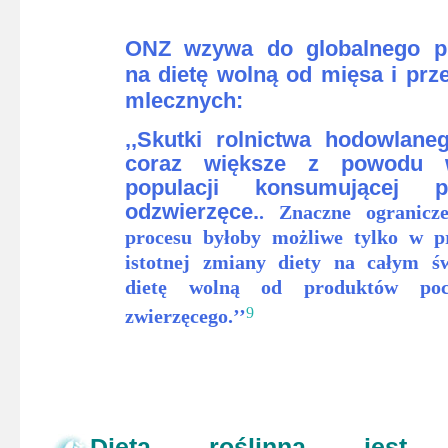
ONZ wzywa do globalnego pr
na dietę wolną od mięsa i pr
mlecznych:
,,Skutki rolnictwa hodowlane
coraz większe z powodu w
populacji konsumującej p
odzwierzęce.
. Znaczne ogranicze
procesu byłoby możliwe tylko w p
istotnej zmiany diety na całym ś
dietę
wolną od produktów poch
9
zwierzęcego.’’
Dieta roślinna jest 