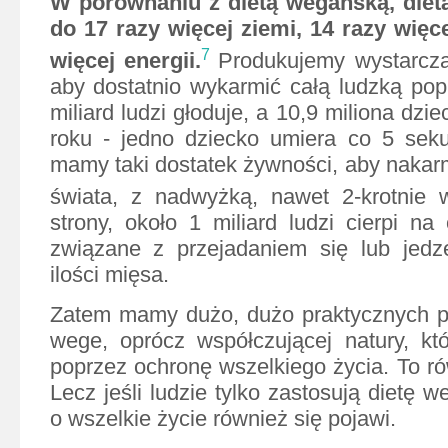
W porównaniu z dietą wegańską, die
do 17 razy więcej ziemi, 14 razy więc
7
więcej energii.
Produkujemy wystarcza
aby dostatnio wykarmić całą ludzką pop
miliard ludzi głoduje, a 10,9 miliona dzi
roku - jedno dziecko umiera co 5 sek
mamy taki dostatek żywności, aby nakarm
świata, z nadwyżką, nawet 2-krotnie w
strony, około 1 miliard ludzi cierpi na
związane z przejadaniem się lub jedz
ilości mięsa.
Zatem mamy dużo, dużo praktycznych 
wege, oprócz współczującej natury, któ
poprzez ochronę wszelkiego życia. To ró
Lecz jeśli ludzie tylko zastosują dietę w
o wszelkie życie również się pojawi.