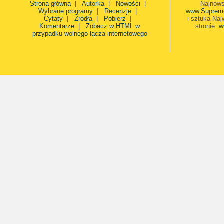
Strona główna
|
Autorka
|
Nowości
|
Najnows
Wybrane programy
|
Recenzje
|
www.Suprem
Cytaty
|
Źródła
|
Pobierz
|
i sztuka Naj
Komentarze
|
Zobacz w HTML w
stronie:
w
przypadku wolnego łącza internetowego