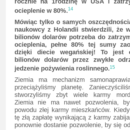
rocznie na 1rodzinę w USA i zatr
14
ocieplenie w 80%.
Mówiąc tylko o samych oszczędności
naukowcy z Holandii stwierdzili, że w
bilionów dolarów potrzeba do zatrzy
ocieplenia, pełne 80% tej sumy zao
dzięki diecie wegańskiej! To jest
bilionów dolarów przez zwykłe odr
jedzenie pożywienia roslinnego.
15
Ziemia ma mechanizm samonaprawia
przeciążyliśmy planetę. Zanieczyścili
stworzyliśmy zbyt wiele karmy mord
Ziemia nie ma nawet pozwolenia, by
powodu złej karmy mieszkańców. Kied
tę złą zapłatę wynikającą z karmy zabij
ponownie dostanie pozwolenie, by się od