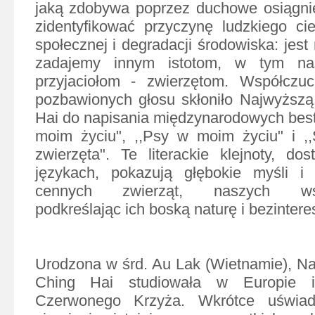
jaką zdobywa poprzez duchowe osiągnięc
zidentyfikować przyczynę ludzkiego cie
społecznej i degradacji środowiska: jest
zadajemy innym istotom, w tym na
przyjaciołom - zwierzętom. Współczuc
pozbawionych głosu skłoniło Najwyższą
Hai do napisania międzynarodowych bests
moim życiu", ,,Psy w moim życiu" i ,,
zwierzęta". Te literackie klejnoty, d
językach, pokazują głębokie myśli i
cennych zwierząt, naszych wspó
podkreślając ich boską naturę i bezinter
Urodzona w śrd. Au Lak (Wietnamie), Na
Ching Hai studiowała w Europie i
Czerwonego Krzyża. Wkrótce uświad