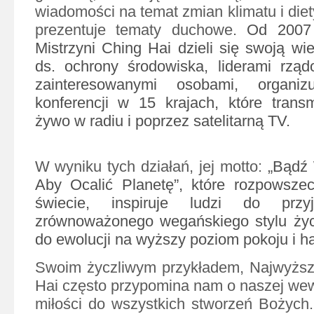
wiadomości na temat zmian klimatu i die
prezentuje tematy duchowe.
Od 2007
Mistrzyni Ching Hai dzieli się swoją wi
ds. ochrony środowiska, liderami rząd
zainteresowanymi osobami, organi
konferencji w 15 krajach, które trans
żywo w radiu i poprzez satelitarną TV.
W wyniku tych działań, jej motto:
„Bądź 
Aby Ocalić Planetę”, które rozpowsze
świecie, inspiruje ludzi do przy
zrównoważonego wegańskiego stylu ży
do ewolucji na wyższy poziom pokoju i ha
Swoim życzliwym przykładem, Najwyższa
Hai często przypomina nam o naszej wewn
miłości do wszystkich stworzeń Bożych