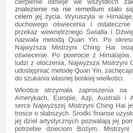
cierpienie istnieje we wszystkich z
znalezienie na nie remedium stało si
celem jej życia.
Wyruszyła w Himalaje
duchowego oświecenia i ostatecznie
przekaz wewnętrznego Światła i Dźwięk
nazwała metodą Quan Yin. Po okresie 
Najwyższa Mistrzyni Ching Hai osią
oświecenie. Po powrocie z Himalajów,
ludzi z otoczenia, Najwyższa Mistrzyni 
udostępniać metodę Quan Yin, zachęcaj
do szukania własnej boskiej wielkości.
Wkrótce otrzymała zaproszenia na
Amerykach, Europie, Azji, Australii i A
serce Najwyższej Mistrzyni Ching Hai je
trosce o słabszych. Środki finanse uzys
jej dzieł artystycznych pozwalają jej 
potrzebie dzieciom Bożym. Mistrzyni 