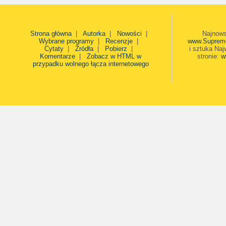
Strona główna
|
Autorka
|
Nowości
|
Najnows
Wybrane programy
|
Recenzje
|
www.Suprem
Cytaty
|
Źródła
|
Pobierz
|
i sztuka Naj
Komentarze
|
Zobacz w HTML w
stronie:
w
przypadku wolnego łącza internetowego