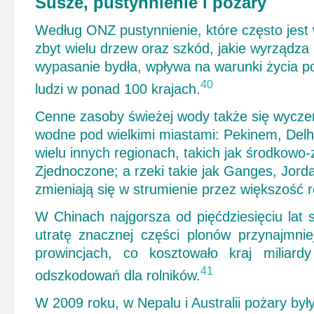
Susze, pustynnienie i pożary
Według ONZ pustynnienie, które często jest 
zbyt wielu drzew oraz szkód, jakie wyrządza
wypasanie bydła, wpływa na warunki życia po
40
ludzi w ponad 100 krajach.
Cenne zasoby świeżej wody także się wyczer
wodne pod wielkimi miastami: Pekinem, Delh
wielu innych regionach, takich jak środkowo
Zjednoczone; a rzeki takie jak Ganges, Jorda
zmieniają się w strumienie przez większość r
W Chinach najgorsza od pięćdziesięciu lat
utratę znacznej części plonów przynajmni
prowincjach, co kosztowało kraj miliard
41
odszkodowań dla rolników.
W 2009 roku, w Nepalu i Australii pożary był