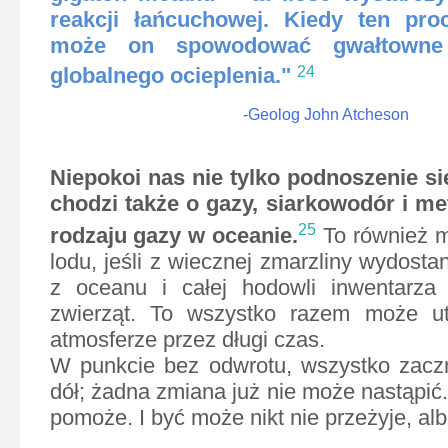
reakcji łańcuchowej. Kiedy ten pro
może on spowodować gwałtowne p
globalnego ocieplenia."
24
-Geolog John Atcheson
Niepokoi nas nie tylko podnoszenie s
chodzi także o gazy, siarkowodór i me
25
rodzaju gazy w oceanie.
To również m
lodu, jeśli z wiecznej zmarzliny wydostan
z oceanu i całej hodowli inwentarza
zwierząt. To wszystko razem może u
atmosferze przez długi czas.
W punkcie bez odwrotu, wszystko zaczn
dół; żadna zmiana już nie może nastąpić.
pomoże. I być może nikt nie przeżyje, alb