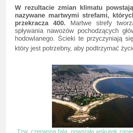
W rezultacie zmian klimatu powstaj
nazywane martwymi strefami, któryc
przekracza 400.
Martwe strefy twor
spływania nawozów pochodzących głó
hodowlanego. Ścieki te przyczyniają się
który jest potrzebny, aby podtrzymać życi
Tzw. czerwona fala, powstała wskutek zani