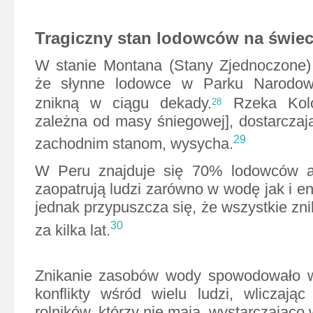
Tragiczny stan lodowców na świec
W stanie Montana (Stany Zjednoczone) 
że słynne lodowce w Parku Narodo
znikną w ciągu dekady.
Rzeka Kolor
28
zależna od masy śniegowej], dostarcza
29
zachodnim stanom, wysycha.
W Peru znajduje się 70% lodowców an
zaopatrują ludzi zarówno w wodę jak i en
jednak przypuszcza się, że wszystkie zn
30
za kilka lat.
Znikanie zasobów wody spowodowało wz
konflikty wśród wielu ludzi, wliczają
rolników, którzy nie mają
wystarczająco