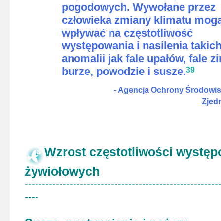
pogodowych. Wywołane przez
człowieka zmiany klimatu mog
wpływać na częstotliwość
występowania i nasilenia takic
anomalii jak fale upałów, fale z
burze, powodzie i susze.
3
9
- Agencja Ochrony Środowi
Zjed
Wzrost częstotliwości występ
żywiołowych
--------------------------------------------------------
----