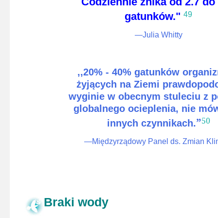
Codziennie znika od 2.7 do
gatunków."
49
—Julia Whitty
,,
20% - 40% gatunków organ
żyjących na Ziemi prawdopod
wyginie w obecnym stuleciu z 
globalnego ocieplenia, nie mó
”
50
innych czynnikach.
—Międzyrządowy Panel ds. Zmian Kli
Braki wody