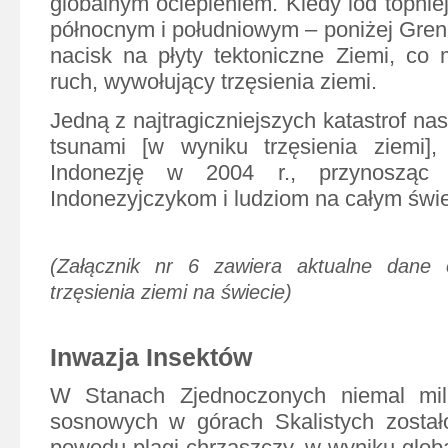
globalnym ociepleniem. Kiedy lód topnie
północnym i południowym – poniżej Grenl
nacisk na płyty tektoniczne Ziemi, c
ruch, wywołujący trzęsienia ziemi.
Jedną z najtragiczniejszych katastrof n
tsunami [w wyniku trzęsienia ziemi], 
Indonezję w 2004 r., przynosząc 
Indonezyjczykom i ludziom na całym świe
(Załącznik nr 6 zawiera aktualne dane o
trzęsienia ziemi na świecie)
Inwazja Insektów
W Stanach Zjednoczonych niemal mil
sosnowych w górach Skalistych został
powodu plagi chrząszczy, w wyniku globa