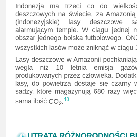
Indonezja ma trzeci co do wielkoś
deszczowych na świecie, za Amazonią
(indonezyjskie) lasy deszczowe
alarmującym tempie. W ciągu jednej m
obszar jednego boiska futbolowego. ON
wszystkich lasów może zniknąć w ciągu 1
Lasy deszczowe w Amazonii pochłaniają
węgla niż 10 letnia emisja gazów
produkowanych przez człowieka. Dodatk
lasy, do powietrza dostaje się czarny w
sadzy, które magazynują 680 razy więce
48
sama ilość
CO
.
2
UTRATA RÓŻNORODNOŚCI B