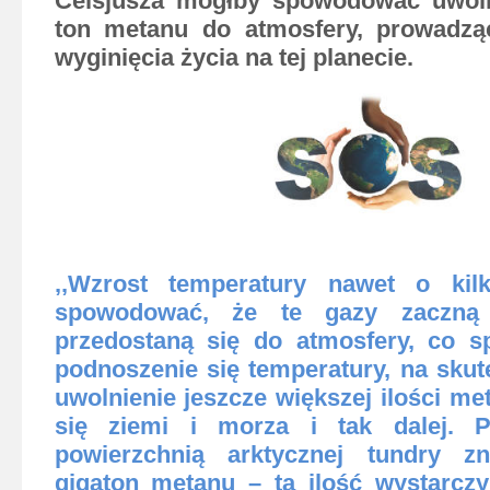
Celsjusza mógłby spowodować uwoln
ton metanu do atmosfery, prowadz
wyginięcia życia na tej planecie.
,,Wzrost temperatury nawet o kil
spowodować, że te gazy zaczną 
przedostaną się do atmosfery, co s
podnoszenie się temperatury, na skut
uwolnienie jeszcze większej ilości me
się ziemi i morza i tak dalej. P
powierzchnią arktycznej tundry z
gigaton metanu – ta ilość wystarcz