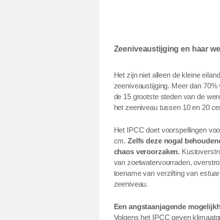
Zeeniveaustijging en haar we
Het zijn niet alleen de kleine ei
zeeniveaustijging. Meer dan 70% v
de 15 grootste steden van de were
het zeeniveau tussen 10 en 20 ce
Het IPCC doet voorspellingen voor
cm.
Zelfs deze nogal behoudend
chaos veroorzaken.
Kustoverstro
van zoetwatervoorraden, overstro
toename van verzilting van estuaria
zeeniveau.
Een angstaanjagende mogelijkhe
Volgens het IPCC geven klimaatg