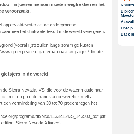
rdoor miljoenen mensen moeten wegtrekken en het
Notities
e veroorzaakt.
Bibliog
Meester
Aanvul
et oppervlaktewater als de ondergrondse
Onze pu
 daarmee het drinkwatertekort in de wereld verergeren.
Back pa
grond (vooral rijst) zullen langs sommige kusten
/www.greenpeace.org/international/campaigns/climate-
gletsjers in de wereld
de Sierra Nevada, VS, die voor de waterirrigatie naar
n, de fruit- en groentemand van de wereld, smelt al
t een vermindering van 30 tot 70 procent tegen het
iance.org/programs/db/pics/1133215435_14399.f_pdf.pdf
edition, Sierra Nevada Alliance)