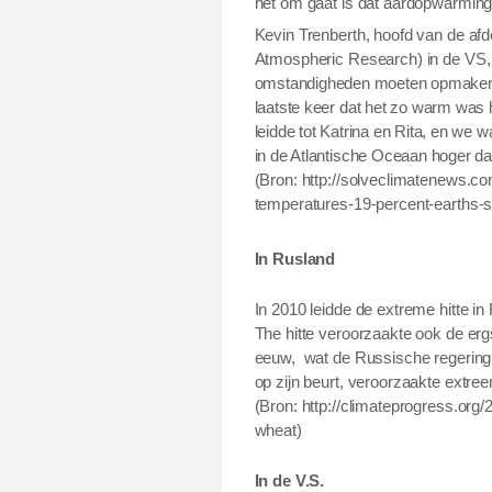
het om gaat is dat aardopwarming n
Kevin Trenberth, hoofd van de afd
Atmospheric Research) in de VS
omstandigheden moeten opmaken v
laatste keer dat het zo warm was
leidde tot Katrina en Rita, en we w
in de Atlantische Oceaan hoger da
(Bron: http://solveclimatenews.
temperatures-19-percent-earths-s
In Rusland
In 2010 leidde de extreme hitte in
The hitte veroorzaakte ook de er
eeuw,
wat de Russische regering
op zijn beurt, veroorzaakte extre
(Bron: http://climateprogress.org
wheat)
In de V.S.