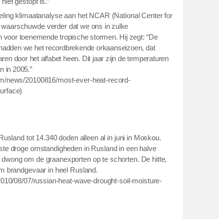
iet gestopt is.”
eling klimaatanalyse aan het NCAR (National Center for
we ons
in zulke
, waarschuwde verder dat
oor toenemende tropische stormen. Hij zegt: “De
 hadden we het recordbrekende orkaanseizoen, dat
aren door het alfabet heen. Dit jaar zijn de temperaturen
n in 2005.”
com/news/20100816/most-ever-heat-record-
urface)
 Rusland tot 14.340 doden alleen al in juni in Moskou.
gste droge omstandigheden in Rusland in een halve
 dwong om de graanexporten op te schorten. De hitte,
em brandgevaar in heel Rusland.
/2010/08/07/russian-heat-wave-drought-soil-moisture-