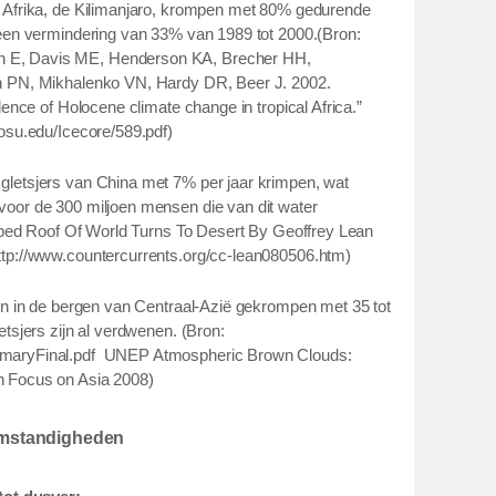
 Afrika, de Kilimanjaro, krompen met 80% gedurende
 een vermindering van 33% van 1989 tot 2000.(Bron:
E, Davis ME, Henderson KA, Brecher HH,
n PN, Mikhalenko VN, Hardy DR, Beer J. 2002.
dence of Holocene climate change in tropical Africa.”
osu.edu/Icecore/589.pdf)
letsjers van China met 7% per jaar krimpen, wat
oor de 300 miljoen mensen die van dit water
ped Roof Of World Turns To Desert By Geoffrey Lean
tp://www.countercurrents.org/cc-lean080506.htm)
en in de bergen van Centraal-Azië gekrompen met 35 tot
etsjers zijn al verdwenen.
(Bron:
maryFinal.pdf
UNEP Atmospheric Brown Clouds:
 Focus on Asia 2008)
omstandigheden