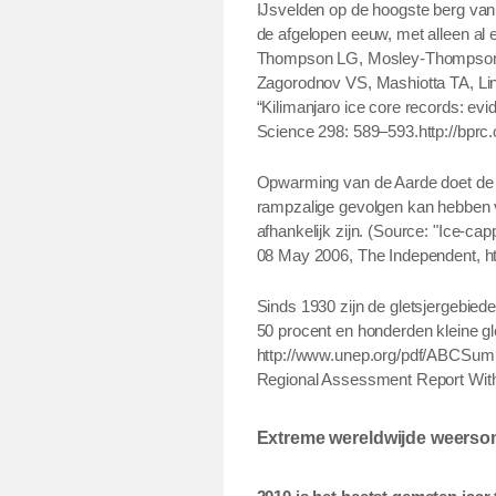
IJsvelden op de hoogste berg van
de afgelopen eeuw, met alleen al
Thompson LG, Mosley-Thompson 
Zagorodnov VS, Mashiotta TA, Li
“Kilimanjaro ice core records: evi
Science 298: 589–593.http://bprc.
Opwarming van de Aarde doet de g
rampzalige gevolgen kan hebben v
afhankelijk zijn.
(Source: "Ice-cap
08 May 2006, The Independent, ht
Sinds 1930 zijn de gletsjergebied
50 procent en honderden kleine gl
http://www.unep.org/pdf/ABCSum
Regional Assessment Report With
Extreme wereldwijde weers