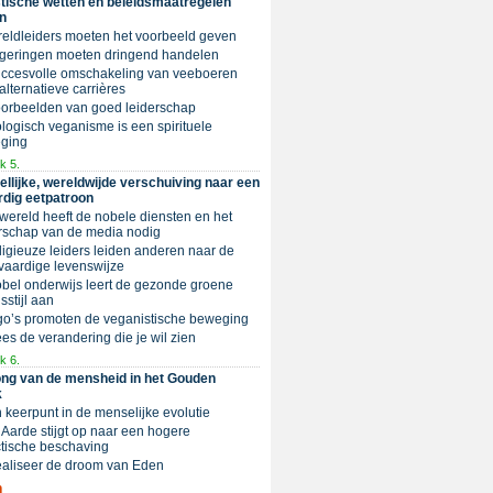
tische wetten en beleidsmaatregelen
n
reldleiders moeten het voorbeeld geven
egeringen moeten dringend handelen
Succesvolle omschakeling van veeboeren
alternatieve carrières
oorbeelden van goed leiderschap
ologisch veganisme is een spirituele
ging
k 5.
llijke, wereldwijde verschuiving naar een
rdig eetpatroon
 wereld heeft de nobele diensten en het
rschap van de media nodig
eligieuze leiders leiden anderen naar de
vaardige levenswijze
Nobel onderwijs leert de gezonde groene
sstijl aan
go’s promoten de veganistische beweging
es de verandering die je wil zien
k 6.
ng van de mensheid in het Gouden
k
n keerpunt in de menselijke evolutie
e Aarde stijgt op naar een hogere
tische beschaving
Realiseer de droom van Eden
n