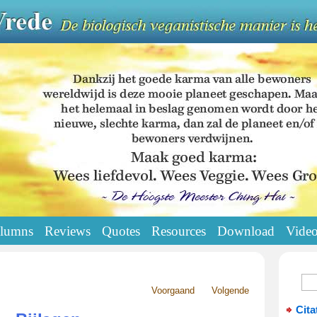
lumns
Reviews
Quotes
Resources
Download
Vide
Voorgaand
Volgende
Cita