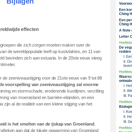
Bijlagen
Voorwo
Een kor
Ching H
Een per
Ching H
reldwijde effecten
A Note 
Letter 
Hoofdstu
landgroepen die zich zorgen moeten maken over de
De vega
an de wereldpopulatie leeft op kustvlaktes, en 11 van
redden
I. Ee
ld bevinden zich aan estuaria. In de 20ste eeuw steeg
II. O
ntimeter.
leven
Hoofdstu
Waarsc
 de zeeniveaustijging voor de 21ste eeuw van 9 tot 88
ontwak
e voorspelling van zeeniveaustijging zal enorme
I. He
ming en stormschade, eroderende kustlijnen, verzilting
II. W
III. 
ming van moerasland en barrière-eilanden, en een
Hoofdstu
 zijn al de realiteit van een kleine stijging van het
Biologi
I. Ko
II. H
III. 
id is het smelten van de ijskap van Groenland.
Hoofdstu
rafieken aan dat de lokale opwarming van Groenland