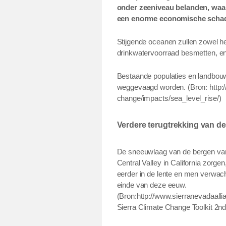
onder zeeniveau belanden, waa
een enorme economische schad
Stijgende oceanen zullen zowel h
drinkwatervoorraad besmetten, en
Bestaande populaties en landbouw
weggevaagd worden. (Bron: http:/
change/impacts/sea_level_rise/)
Verdere terugtrekking van de 
De sneeuwlaag van de bergen van 
Central Valley in California zorge
eerder in de lente en men verwach
einde van deze eeuw.
(Bron:http://www.sierranevadaall
Sierra Climate Change Toolkit 2nd 