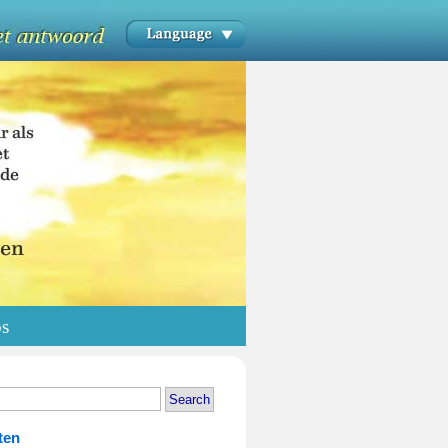
os
ten