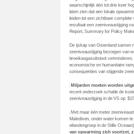
waarschijnlijk één tot drie keer h
laten zien dat een lokale opwarmin
leiden tot een zichtbare complete 
resultaat een zeeniveaustijging 
Report, Summary for Policy Make
De ijskap van Groenland samen me
zeeniveaustijging bezorgen van we
broeikasgasuitstoot verminderen. 
economische en humanitaire ramp
consequenties van stijgende zeen
Miljarden moeten worden uit
l
recent onderzoek schatte de kost
zeeniveaustijging in de VS op
$15
Met maar één meter zeeniveausti
l
Malediven, onder water komen te st
eilandengroep in de Stille Oceaan
van opwarming zich voortzet, 