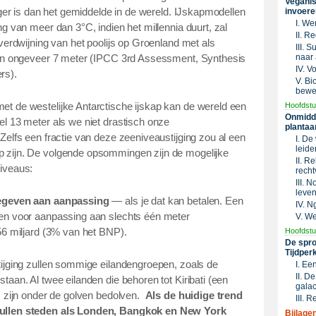
Veganis
oger is dan het gemiddelde in de wereld. IJskapmodellen
invoere
I. We
g van meer dan 3°C, indien het millennia duurt, zal
II. R
verdwijning van het poolijs op Groenland met als
III. 
naar 
van ongeveer 7 meter (IPCC 3rd Assessment, Synthesis
IV. V
rs).
V. Bi
bewe
t de westelijke Antarctische ijskap kan de wereld een
Hoofdstu
Onmidde
l 13 meter als we niet drastisch onze
plantaa
Zelfs een fractie van deze zeeniveaustijging zou al een
I. De
leide
 zijn. De volgende opsommingen zijn de mogelijke
II. R
iveaus:
recht
III. 
leven
gegeven aan aanpassing
— als je dat kan betalen. Een
IV. N
en voor aanpassing aan slechts één meter
V. We
6 miljard (3% van het BNP).
Hoofdstu
De spro
Tijdper
jging zullen sommige eilandengroepen, zoals de
I. Ee
II. D
aan. Al twee eilanden die behoren tot Kiribati (een
galac
) zijn onder de golven bedolven.
Als de huidige trend
III. 
zullen steden als Londen, Bangkok en New York
Bijlage