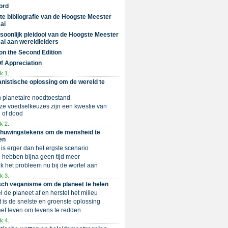
ord
te bibliografie van de Hoogste Meester
ai
soonlijk pleidooi van de Hoogste Meester
ai aan wereldleiders
on the Second Edition
Of Appreciation
k 1.
nistische oplossing om de wereld te
n planetaire noodtoestand
nze voedselkeuzes zijn een kwestie van
 of dood
k 2.
huwingstekens om de mensheid te
en
t is erger dan het ergste scenario
e hebben bijna geen tijd meer
Pak het probleem nu bij de wortel aan
k 3.
sch veganisme om de planeet te helen
el de planeet af en herstel het milieu
et is de snelste en groenste oplossing
Geef leven om levens te redden
k 4.