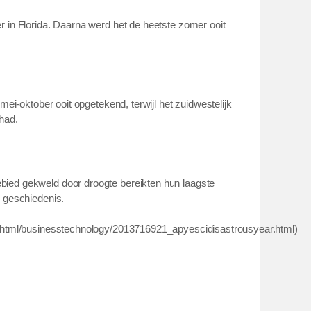
 in Florida. Daarna werd het de heetste zomer ooit
mei-oktober ooit opgetekend, terwijl het zuidwestelijk
had.
ied gekweld door droogte bereikten hun laagste
e geschiedenis.
m/html/businesstechnology/2013716921_apyescidisastrousyear.html)