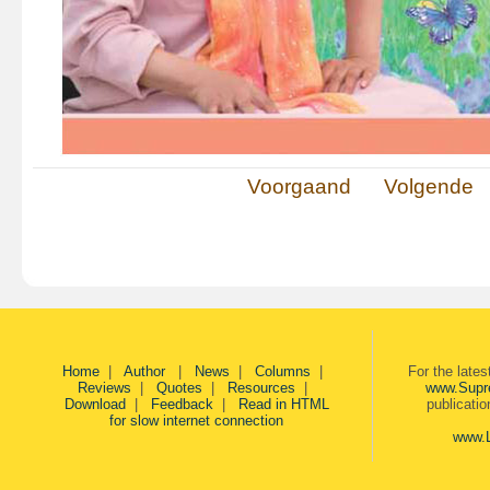
Voorgaand
Volgende
Home
|
Author
|
News
|
Columns
|
For the late
Reviews
|
Quotes
|
Resources
|
www.Supr
Download
|
Feedback
|
Read in HTML
publicati
for slow internet connection
www.