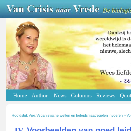
Home
Author
News
Columns
Reviews
Quot
Hoofdstuk Vier. Veganistische wetten en beleidsmaatregelen invoeren > V
Voorbeelden van goed lei
IV.