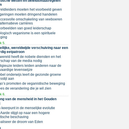
tische wetten en beleidsmaatregelen
n
reldleiders moeten het voorbeeld geven
egeringen moeten dringend handelen
Succesvolle omschakeling van veeboeren
alternatieve carrières
oorbeelden van goed leiderschap
ologisch veganisme is een spirituele
ging
k 5.
llijke, wereldwijde verschuiving naar een
rdig eetpatroon
 wereld heeft de nobele diensten en het
rschap van de media nodig
eligieuze leiders leiden anderen naar de
vaardige levenswijze
Nobel onderwijs leert de gezonde groene
sstijl aan
go’s promoten de veganistische beweging
es de verandering die je wil zien
k 6.
ng van de mensheid in het Gouden
k
n keerpunt in de menselijke evolutie
e Aarde stijgt op naar een hogere
tische beschaving
Realiseer de droom van Eden
n