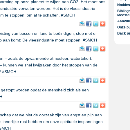
arming op onze planeet te wijten aan CO2. Het moet ons
Notities
industrie verweten worden. Het is de vleesindustrie
Bibliog
m te stoppen, om af te schaffen. #SMCH
Meester
Aanvul
Onze pu
sting van bossen en land te beëindigen, stop met er
Back pa
p aan komt: De vleesindustrie moet stoppen. #SMCH
n – zoals de opwarmende atmosfeer, watertekort,
– kunnen we snel kwijtraken door het stoppen van de
er! #SMCH
gestopt worden opdat de mensheid zich als een
CH
nschap dat we niet de oorzaak zijn van angst en pijn aan
de innerlijke rust hebben om onze spirituele inspanningen
 #SMCH