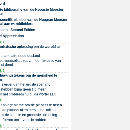
ord
te bibliografie van de Hoogste Meester
ai
soonlijk pleidooi van de Hoogste Meester
ai aan wereldleiders
on the Second Edition
Of Appreciation
k 1.
nistische oplossing om de wereld te
n planetaire noodtoestand
nze voedselkeuzes zijn een kwestie van
 of dood
k 2.
huwingstekens om de mensheid te
en
t is erger dan het ergste scenario
e hebben bijna geen tijd meer
Pak het probleem nu bij de wortel aan
k 3.
sch veganisme om de planeet te helen
el de planeet af en herstel het milieu
et is de snelste en groenste oplossing
Geef leven om levens te redden
k 4.