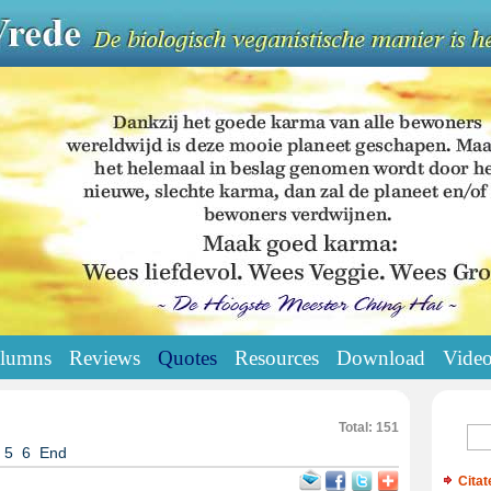
lumns
Reviews
Quotes
Resources
Download
Vide
Total: 151
5
6
End
Citat