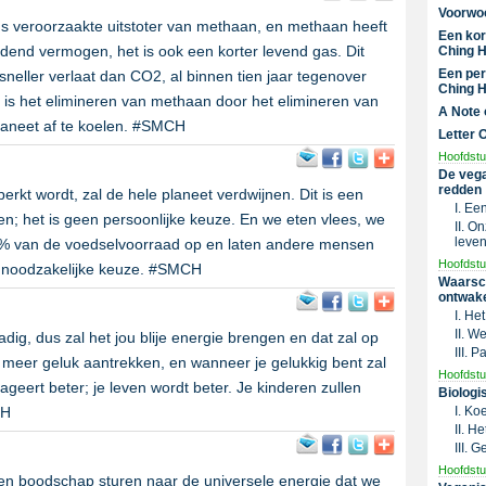
Voorwo
ns veroorzaakte uitstoter van methaan, en methaan heeft
Een kor
oudend vermogen, het is ook een korter levend gas. Dit
Ching H
Een per
sneller verlaat dan CO2, al binnen tien jaar tegenover
Ching H
is het elimineren van methaan door het elimineren van
A Note 
laneet af te koelen. #SMCH
Letter 
Hoofdstu
De vega
redden
erkt wordt, zal de hele planeet verdwijnen. Dit is een
I. Ee
n; het is geen persoonlijke keuze. En we eten vlees, we
II. O
leven
90% van de voedselvoorraad op en laten andere mensen
Hoofdstu
n noodzakelijke keuze. #SMCH
Waarsc
ontwak
I. He
II. W
adig, dus zal het jou blije energie brengen en dat zal op
III. 
 meer geluk aantrekken, en wanneer je gelukkig bent zal
Hoofdstu
reageert beter; je leven wordt beter. Je kinderen zullen
Biologi
CH
I. Ko
II. H
III. 
Hoofdstu
n boodschap sturen naar de universele energie dat we