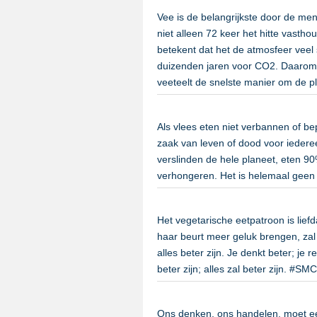
Vee is de belangrijkste door de me
niet alleen 72 keer het hitte vasth
betekent dat het de atmosfeer veel 
duizenden jaren voor CO2. Daarom 
veeteelt de snelste manier om de p
Als vlees eten niet verbannen of bep
zaak van leven of dood voor iederee
verslinden de hele planeet, eten 
verhongeren. Het is helemaal gee
Het vegetarische eetpatroon is liefd
haar beurt meer geluk brengen, zal
alles beter zijn. Je denkt beter; je 
beter zijn; alles zal beter zijn. #SM
Ons denken, ons handelen, moet ee