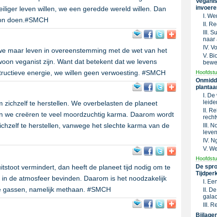
Veganis
invoere
eiliger leven willen, we een geredde wereld willen. Dan
I. We
woon doen.#SMCH
II. R
III. 
naar 
IV. V
 we maar leven in overeenstemming met de wet van het
V. Bi
oon veganist zijn. Want dat betekent dat we levens
bewe
structieve energie, we willen geen verwoesting. #SMCH
Hoofdstu
Onmidde
plantaa
I. De
leide
ichzelf te herstellen. We overbelasten de planeet
II. R
n we creëren te veel moordzuchtig karma. Daarom wordt
recht
ichzelf te herstellen, vanwege het slechte karma van de
III. 
leven
IV. N
V. We
Hoofdstu
tstoot vermindert, dan heeft de planeet tijd nodig om te
De spro
Tijdper
l in de atmosfeer bevinden. Daarom is het noodzakelijk
I. Ee
de gassen, namelijk methaan. #SMCH
II. D
galac
III. 
Bijlage