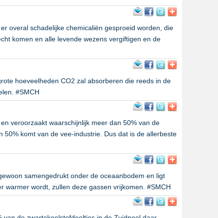
t er overal schadelijke chemicaliën gesproeid worden, die
erecht komen en alle levende wezens vergiftigen en de
grote hoeveelheden CO2 zal absorberen die reeds in de
koelen. #SMCH
 en veroorzaakt waarschijnlijk meer dan 50% van de
an 50% komt van de vee-industrie. Dus dat is de allerbeste
t gewoon samengedrukt onder de oceaanbodem en ligt
eer warmer wordt, zullen deze gassen vrijkomen. #SMCH
van de zwartekoolstofdeeltjes in de Zuidpool daar