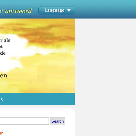
os
en