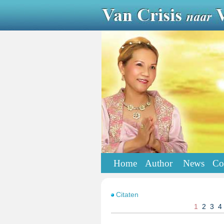
Home
Author
News
Co
Citaten
1
2
3
4