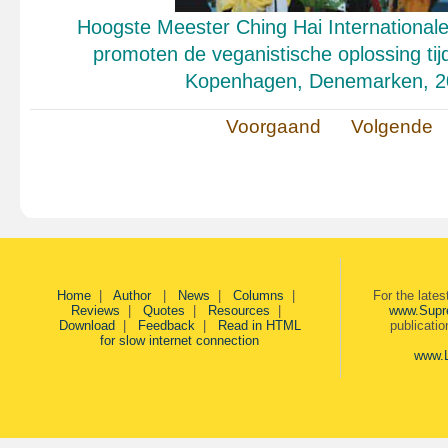
Hoogste Meester Ching Hai Internationale
promoten de veganistische oplossing ti
Kopenhagen, Denemarken, 2
Voorgaand
Volgende
Home
|
Author
|
News
|
Columns
|
For the late
Reviews
|
Quotes
|
Resources
|
www.Supr
Download
|
Feedback
|
Read in HTML
publicati
for slow internet connection
www.