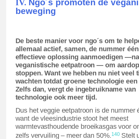
Ngo´s promoten de vegani
IV.
beweging
De beste manier voor ngo´s om te helpen
allemaal actief, samen, de nummer éé
effectieve oplossing aanmoedigen —nam
veganistische eetpatroon — om aardo
stoppen. Want we hebben nu niet veel t
wachten totdat groene technologie een e
Zelfs dan, vergt de ingebruikname van
technologie ook meer tijd.
Dus het veggie eetpatroon is de nummer é
want de vleesindustrie stoot het meest
warmtevasthoudende broeikasgas voor onz
zelfs vervuiling – meer dan 50%.
Stelt 
140