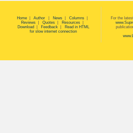
Home
|
Author
|
News
|
Columns
|
For the late
Reviews
|
Quotes
|
Resources
|
www.Supr
Download
|
Feedback
|
Read in HTML
publicati
for slow internet connection
www.