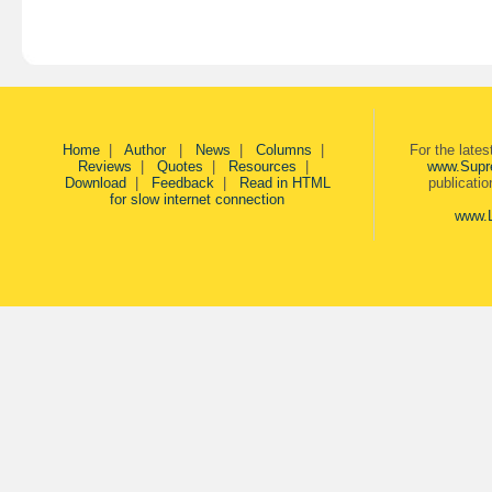
Home
|
Author
|
News
|
Columns
|
For the late
Reviews
|
Quotes
|
Resources
|
www.Supr
Download
|
Feedback
|
Read in HTML
publicati
for slow internet connection
www.