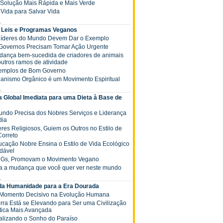
 a Solução Mais Rápida e Mais Verde
ê Vida para Salvar Vida
.
 Leis e Programas Veganos
 Líderes do Mundo Devem Dar o Exemplo
s Governos Precisam Tomar Ação Urgente
Mudança bem-sucedida de criadores de animais
outros ramos de atividade
xemplos de Bom Governo
ganismo Orgânico é um Movimento Espiritual
.
 Global Imediata para uma Dieta à Base de
s
Mundo Precisa dos Nobres Serviços e Liderança
dia
deres Religiosos, Guiem os Outros no Estilo de
Correto
Educação Nobre Ensina o Estilo de Vida Ecológico
dável
NGs, Promovam o Movimento Vegano
ja a mudança que você quer ver neste mundo
.
 da Humanidade para a Era Dourada
 Momento Decisivo na Evolução Humana
Terra Está se Elevando para Ser uma Civilização
tica Mais Avançada
Realizando o Sonho do Paraíso