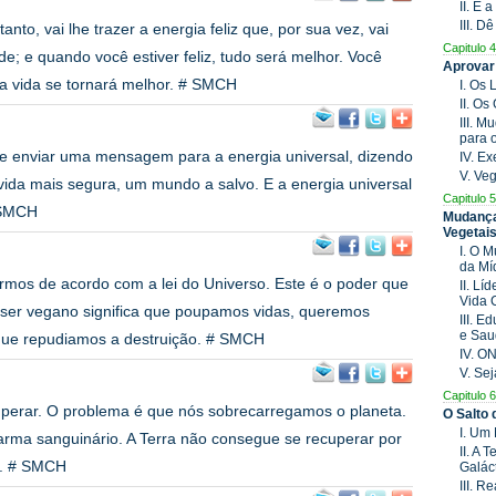
II. É
III. D
anto, vai lhe trazer a energia feliz que, por sua vez, vai
Capitulo 4
dade; e quando você estiver feliz, tudo será melhor. Você
Aprovar
ua vida se tornará melhor. # SMCH
I. Os
II. O
III. 
para 
 enviar uma mensagem para a energia universal, dizendo
IV. E
V. Ve
ida mais segura, um mundo a salvo. E a energia universal
Capitulo 5
# SMCH
Mudança
Vegetai
I. O 
da Mí
rmos de acordo com a lei do Universo. Este é o poder que
II. Lí
Vida 
 ser vegano significa que poupamos vidas, queremos
III. 
e Sau
 que repudiamos a destruição. # SMCH
IV. O
V. Se
Capitulo 6
perar. O problema é que nós sobrecarregamos o planeta.
O Salto
I. Um
rma sanguinário. A Terra não consegue se recuperar por
II. A 
s. # SMCH
Galác
III. 