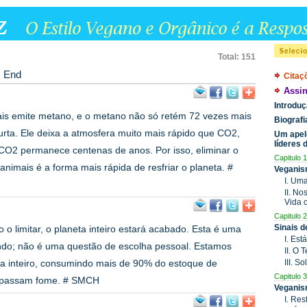
Total: 151
End
Citaç
Assin
Introdu
ais emite metano, e o metano não só retém 72 vezes mais
Biograf
urta. Ele deixa a atmosfera muito mais rápido que CO2,
Um apel
líderes
O2 permanece centenas de anos. Por isso, eliminar o
Capitulo 1
nimais é a forma mais rápida de resfriar o planeta. #
Veganis
I. Um
II. N
Vida 
Capitulo 2
Sinais 
o limitar, o planeta inteiro estará acabado. Esta é uma
I. Est
ndo; não é uma questão de escolha pessoal. Estamos
II. O
a inteiro, consumindo mais de 90% do estoque de
III. S
Capitulo 3
e passam fome. # SMCH
Veganis
I. Res