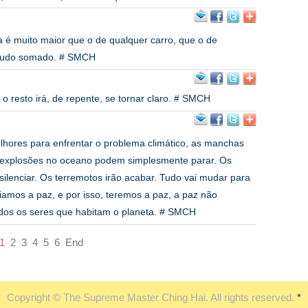
a é muito maior que o de qualquer carro, que o de
, tudo somado. # SMCH
o resto irá, de repente, se tornar claro. # SMCH
lhores para enfrentar o problema climático, as manchas
s explosões no oceano podem simplesmente parar. Os
silenciar. Os terremotos irão acabar. Tudo vai mudar para
riamos a paz, e por isso, teremos a paz, a paz não
dos os seres que habitam o planeta. # SMCH
1
2
3
4
5
6
End
Copyright © The Supreme Master Ching Hai. All rights reserved.
*