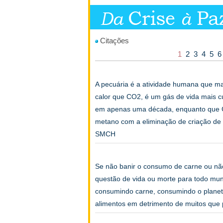
Citações
1
2
3
4
5
6
A pecuária é a atividade humana que m
calor que CO2, é um gás de vida mais c
em apenas uma década, enquanto que C
metano com a eliminação de criação de a
SMCH
Se não banir o consumo de carne ou não 
questão de vida ou morte para todo mu
consumindo carne, consumindo o planet
alimentos em detrimento de muitos qu