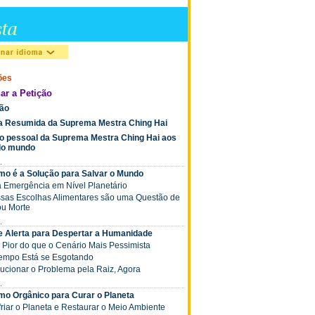
ões
ar a Petição
ção
ia Resumida da Suprema Mestra Ching Hai
o pessoal da Suprema Mestra Ching Hai aos
 do mundo
.
mo é a Solução para Salvar o Mundo
a Emergência em Nível Planetário
ossas Escolhas Alimentares são uma Questão de
ou Morte
.
de Alerta para Despertar a Humanidade
á Pior do que o Cenário Mais Pessimista
 Tempo Está se Esgotando
olucionar o Problema pela Raiz, Agora
.
mo Orgânico para Curar o Planeta
friar o Planeta e Restaurar o Meio Ambiente