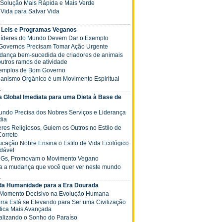
 a Solução Mais Rápida e Mais Verde
ê Vida para Salvar Vida
.
 Leis e Programas Veganos
 Líderes do Mundo Devem Dar o Exemplo
s Governos Precisam Tomar Ação Urgente
Mudança bem-sucedida de criadores de animais
outros ramos de atividade
xemplos de Bom Governo
ganismo Orgânico é um Movimento Espiritual
.
 Global Imediata para uma Dieta à Base de
s
Mundo Precisa dos Nobres Serviços e Liderança
dia
deres Religiosos, Guiem os Outros no Estilo de
Correto
Educação Nobre Ensina o Estilo de Vida Ecológico
dável
NGs, Promovam o Movimento Vegano
ja a mudança que você quer ver neste mundo
.
 da Humanidade para a Era Dourada
 Momento Decisivo na Evolução Humana
Terra Está se Elevando para Ser uma Civilização
tica Mais Avançada
Realizando o Sonho do Paraíso