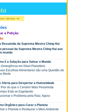
ções
ar a Petição
ção
ia Resumida da Suprema Mestra Ching Hai
o pessoal da Suprema Mestra Ching Hai aos
 do mundo
.
mo é a Solução para Salvar o Mundo
a Emergência em Nível Planetário
ossas Escolhas Alimentares são uma Questão de
ou Morte
.
de Alerta para Despertar a Humanidade
á Pior do que o Cenário Mais Pessimista
 Tempo Está se Esgotando
olucionar o Problema pela Raiz, Agora
.
mo Orgânico para Curar o Planeta
friar o Planeta e Restaurar o Meio Ambiente