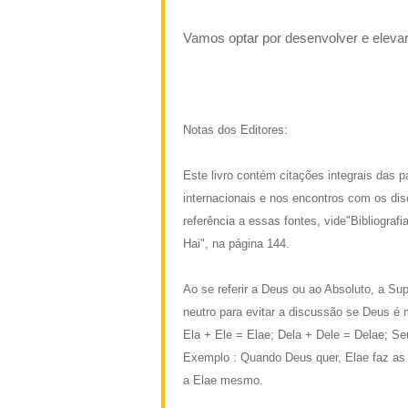
Vamos optar por desenvolver e elevar 
Equipe de
Notas dos Editores:
Este livro contém citações integrais das 
internacionais e nos encontros com os di
referência a essas fontes, vide"Bibliogra
Hai", na página 144.
Ao se referir a Deus ou ao Absoluto, a S
neutro para evitar a discussão se Deus é 
Ela + Ele = Elae; Dela + Dele = Delae; S
Exemplo : Quando Deus quer, Elae faz as
a Elae mesmo.