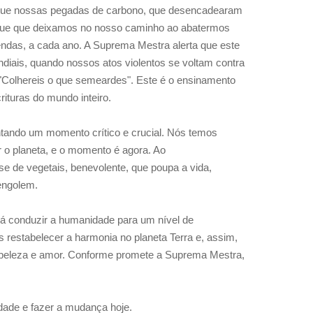
que nossas pegadas de carbono, que desencadearam
ngue que deixamos no nosso caminho ao abatermos
endas, a cada ano. A Suprema Mestra alerta que este
diais, quando nossos atos violentos se voltam
contra
 "Colhereis o que semeardes". Este é o ensinamento
ituras do mundo inteiro.
ntando um momento crítico e crucial. Nós temos
 o planeta, e o momento é agora. Ao
se de vegetais, benevolente, que poupa a vida,
engolem.
rá conduzir a humanidade para um nível de
 restabelecer a harmonia no planeta Terra e, assim,
 beleza e amor. Conforme promete a Suprema Mestra,
dade e fazer a mudança hoje.