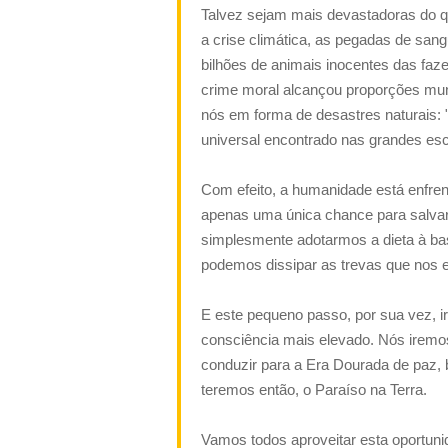
Talvez sejam mais devastadoras do 
a crise climática, as pegadas de sa
bilhões de animais inocentes das faz
crime moral alcançou proporções mun
nós em forma de desastres naturais:
universal encontrado nas grandes escr
Com efeito, a humanidade está enfre
apenas uma única chance para salvar
simplesmente
adotarmos
a dieta à ba
podemos dissipar as trevas que nos 
E este pequeno passo, por sua vez, i
consciência mais elevado. Nós iremos
conduzir para a Era Dourada de paz,
teremos então, o Paraíso na Terra.
Vamos todos aproveitar esta oportuni