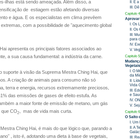
es-ilhas está sendo ameaçada. Além disso, a
II. É
III. D
tensificação de estiagem estão afetando diversas
Capitulo 4
ento e água. E os especialistas em clima prevêem
Aprovar
I. Os
 extremas, com a possibilidade de "aquecimento global
II. O
III. 
para 
IV. E
Hai apresenta os principais fatores associados ao
V. Ve
Capitulo 5
te, a sua causa fundamental: a indústria da carne.
Mudança
Vegetai
I. O 
dão suporte à visão da Suprema Mestra Ching Hai, que
da Mí
nos. A criação de animais para consumo não só
II. Lí
Vida 
, terra e energia, recursos extremamente preciosos,
III. 
e Sau
1% das emissões de gases de efeito estufa. As
IV. O
também a maior fonte de emissão de metano, um gás
V. Se
do que CO
, mas de vida mais curta.
Capitulo 6
2
O Salto
I. Um
II. A 
estra Ching Hai, é mais do que lógico que, parando a
Galác
no" , isto é, adotando uma dieta à base de vegetais,
III. 