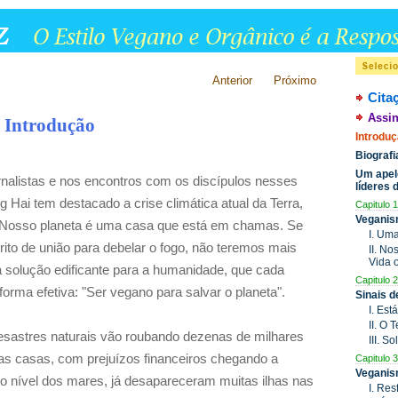
Anterior
Próximo
Cita
Assin
Introdução
Introdu
Biograf
Um apel
rnalistas e nos encontros com os discípulos nesses
líderes
 Hai tem destacado a crise climática atual da Terra,
Capitulo 1
Veganis
 "Nosso planeta é uma casa que está em chamas. Se
I. Um
ito de união para debelar o fogo, não teremos mais
II. N
Vida 
a solução edificante para a humanidade, que cada
Capitulo 2
forma efetiva: "Ser vegano para salvar o planeta".
Sinais 
I. Est
II. O
esastres naturais vão roubando dezenas de milhares
III. S
as casas, com prejuízos financeiros chegando a
Capitulo 3
Veganis
o nível dos mares, já desapareceram muitas ilhas nas
I. Res