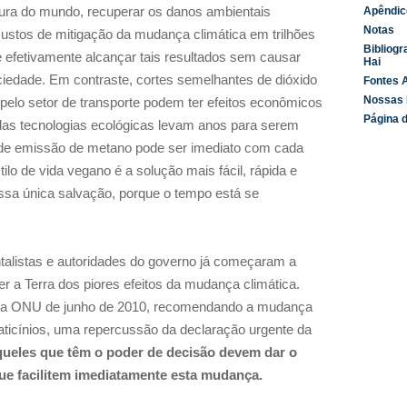
Apêndic
tura do mundo, recuperar os danos ambientais
Notas
custos de mitigação da mudança climática em trilhões
Bibliogr
 efetivamente alcançar tais resultados sem causar
Hai
ciedade. Em contraste, cortes semelhantes de dióxido
Fontes A
Nossas 
 pelo setor de transporte podem ter efeitos econômicos
Página d
das tecnologias ecológicas levam anos para serem
 de emissão de metano pode ser imediato com cada
tilo de vida vegano é a solução mais fácil, rápida e
nossa única salvação, porque o tempo está se
ntalistas e autoridades do governo já começaram a
r a Terra dos piores efeitos da mudança climática.
 da ONU de junho de 2010, recomendando a mudança
laticínios, uma repercussão da declaração urgente da
ueles que têm o poder de decisão devem dar o
que facilitem imediatamente esta mudança.