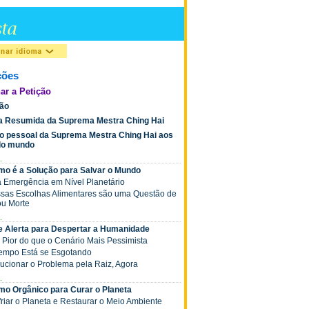
ções
ar a Petição
ção
ia Resumida da Suprema Mestra Ching Hai
o pessoal da Suprema Mestra Ching Hai aos
 do mundo
.
mo é a Solução para Salvar o Mundo
a Emergência em Nível Planetário
ossas Escolhas Alimentares são uma Questão de
ou Morte
.
de Alerta para Despertar a Humanidade
á Pior do que o Cenário Mais Pessimista
 Tempo Está se Esgotando
olucionar o Problema pela Raiz, Agora
.
mo Orgânico para Curar o Planeta
friar o Planeta e Restaurar o Meio Ambiente