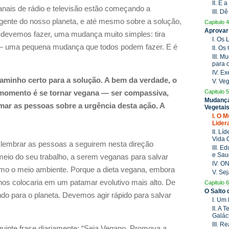
II. É
anais de rádio e televisão estão começando a
III. D
urgente do nosso planeta, e até mesmo sobre a solução,
Capitulo 4
Aprovar
 devemos fazer, uma mudança muito simples: tira
I. Os
o — uma pequena mudança que todos podem fazer. E é
II. O
III. 
para 
IV. E
aminho certo para a solução. A bem da verdade, o
V. Ve
Capitulo 5
 momento é se tornar vegana — ser compassiva,
Mudança
rmar as pessoas sobre a urgência desta ação. A
Vegetai
I. O 
Lider
II. Lí
Vida 
 lembrar as pessoas a seguirem nesta direção
III. 
e Sau
 meio do seu trabalho, a serem veganas para salvar
IV. O
mo o meio ambiente. Porque a dieta vegana, embora
V. Se
os colocaria em um patamar evolutivo mais alto. De
Capitulo 6
O Salto
do para o planeta. Devemos agir rápido para salvar
I. Um
II. A 
Galác
III. 
guinte frase
diariamente
: “Seja Vegano. Promova a