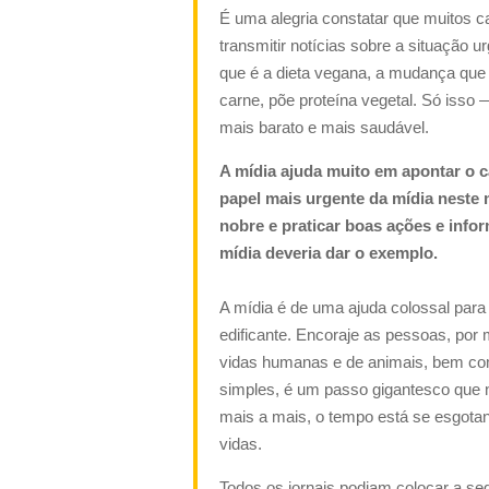
É uma alegria constatar que muitos c
transmitir notícias sobre a situação 
que é a dieta vegana, a mudança que
carne, põe proteína vegetal. Só iss
mais barato e mais saudável.
A mídia ajuda muito em apontar o c
papel mais urgente da mídia neste
nobre e praticar boas ações e info
mídia deveria dar o exemplo.
A mídia é de uma ajuda colossal para
edificante. Encoraje as pessoas, por
vidas humanas e de animais, bem co
simples, é um passo gigantesco que n
mais a mais, o tempo está se esgotan
vidas.
Todos os jornais podiam colocar a se