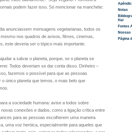
Apêndic
s jornais podem fazer isso. Só mencionar na manchete:
Notas
Bibliogr
Hai
Fontes A
ídia anunciassem mensagens vegetarianas, todos os
Nossas 
até mesmo nos quadros de avisos, filmes, cinemas,
Página d
s, este deveria ser o tópico mais importante.
judar a salvar o planeta, porque, se o planeta se
rrer. Todos deveriam se dar conta disso. Dinheiro –
Por isso, fazemos o possível para que as pessoas
o único planeta que temos, o mais belo que
mos.
para a sociedade humana: avise a todos sobre
a novas conexões e dados, como a ligação crítica entre
chances para as pessoas escolherem uma maneira
sa, uma voz heróica, especialmente para aqueles que