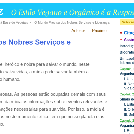
 à Base de Vegetais > I. O Mundo Precisa dos Nobres Serviços e Liderança
Anterior
Próximo
Cita
Assin
os Nobres Serviços e
Introdu
Biograf
Um apel
líderes
e, heróico e nobre para salvar o mundo, neste
Capitulo 1
to salva vidas, a mídia pode salvar também a
Veganis
ação humano.
I. Um
II. N
Vida 
derosas. As pessoas estão ocupadas demais com seus
Capitulo 2
Sinais 
am da mídia as informações sobre eventos relevantes e
I. Est
mações necessárias para sua vida. Por isso, a mídia é
II. O
III. S
soas neste momento crítico, em que nosso planeta e as
Capitulo 3
go.
Veganis
I. Res