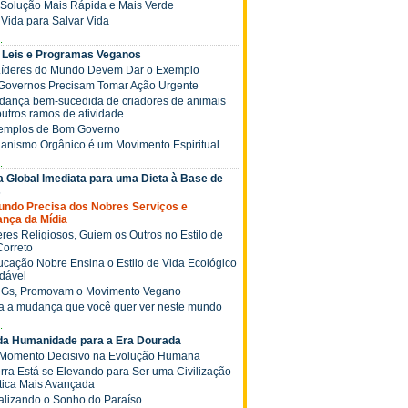
 a Solução Mais Rápida e Mais Verde
ê Vida para Salvar Vida
.
 Leis e Programas Veganos
 Líderes do Mundo Devem Dar o Exemplo
s Governos Precisam Tomar Ação Urgente
Mudança bem-sucedida de criadores de animais
outros ramos de atividade
xemplos de Bom Governo
ganismo Orgânico é um Movimento Espiritual
.
 Global Imediata para uma Dieta à Base de
s
Mundo Precisa dos Nobres Serviços e
ança da Mídia
deres Religiosos, Guiem os Outros no Estilo de
Correto
Educação Nobre Ensina o Estilo de Vida Ecológico
dável
NGs, Promovam o Movimento Vegano
ja a mudança que você quer ver neste mundo
.
 da Humanidade para a Era Dourada
 Momento Decisivo na Evolução Humana
Terra Está se Elevando para Ser uma Civilização
tica Mais Avançada
Realizando o Sonho do Paraíso