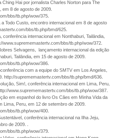
Ching Hai por jornalista Charles Norton para The
, em 8 de agosto de
2009.
com/bbs/tb.php/wow/375.
a Todo Custo, encontro internacional em 8 de agosto
astertv.com/bbs/tb.php/bmd/625.
 conferência internacional em Nonthaburi, Tailândia,
p://www.suprememastertv.com/bbs/tb.php/wow/372.
obres Selvagens,
lançamento internacional da edição
aburi, Tailândia, em 15 de agosto de
2009.
com/bbs/tb.php/wow/386.
oconferência com a equipe do SMTV
em Los Angeles
,
9. http://suprememastertv.com/bbs/tb.php/bmd/636.
lução, Sim!, conferência internacional em Lima, Peru,
http://www.suprememastertv.com/bbs/tb.php/wow/387.
dição em espanhol do livro Os Cães
em Minha Vida
da
m Lima, Peru, em 12 de setembro de 2009.
com/bbs/tb.php/wow/400.
stentável, conferência internacional na Ilha Jeju,
mbro de 2009.
.
com/bbs/tb.php/wow/379.