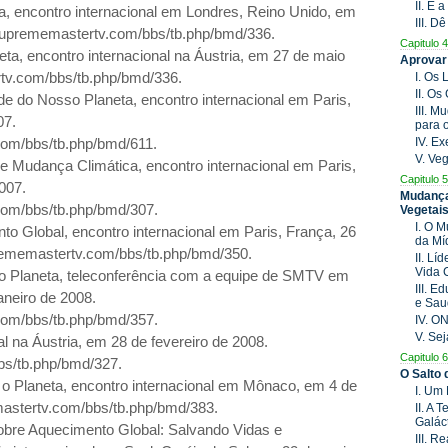
II. É
, encontro internacional em Londres, Reino Unido, em
III. D
/suprememastertv.com/bbs/tb.php/bmd/336.
Capitulo 4
eta, encontro internacional na Áustria, em 27 de maio
Aprovar
rtv.com/bbs/tb.php/bmd/336.
I. Os
II. O
e do Nosso Planeta, encontro internacional em Paris,
III. 
07.
para 
IV. E
com/bbs/tb.php/bmd/611.
V. Ve
 Mudança Climática, encontro internacional em Paris,
Capitulo 5
007.
Mudança
com/bbs/tb.php/bmd/307.
Vegetai
I. O 
to Global, encontro internacional em Paris, França, 26
da Mí
prememastertv.com/bbs/tb.php/bmd/350.
II. Lí
Vida 
o Planeta, teleconferência com a equipe de SMTV
em
III. 
aneiro de
2008.
e Sau
com/bbs/tb.php/bmd/357.
IV. O
V. Se
l na Áustria, em 28 de fevereiro de
2008.
Capitulo 6
bs/tb.php/bmd/327.
O Salto
 o Planeta, encontro internacional em Mônaco, em 4 de
I. Um
astertv.com/bbs/tb.php/bmd/383.
II. A 
Galác
sobre Aquecimento Global: Salvando Vidas e
III. 