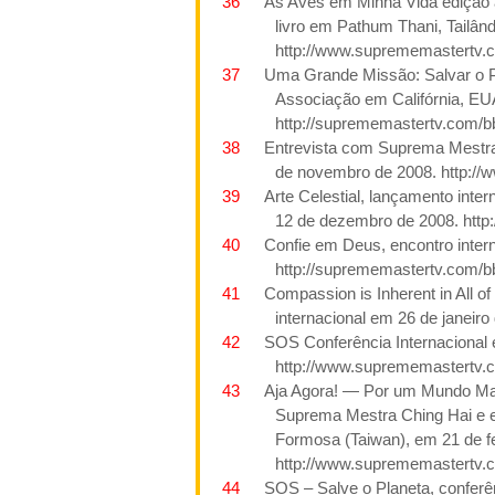
36
As Aves
em Minha Vida
edição 
livro
em Pathum Thani
, Tailân
http://www.suprememastertv.
37
Uma Grande Missão: Salvar o P
Associação em Califórnia, E
http://suprememastertv.com/b
38
Entrevista com Suprema Mestra
de novembro
de 2008. http:/
39
Arte Celestial,
lançamento inter
12 de dezembro de
2008. http
40
Confie em Deus, encontro inte
http://suprememastertv.com/b
41
Compassion is Inherent in All o
internacional em 26 de janeiro
42
SOS
Conferência Internacional
http://www.suprememastertv.
43
Aja Agora! — Por um Mundo Ma
Suprema Mestra Ching Hai e ex
Formosa (Taiwan), em 21 de f
http://www.suprememastertv.
44
SOS –
Salve o Planeta, confer