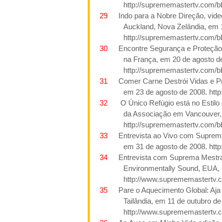
http://suprememastertv.com/b
29
Indo
para a
Nobre Direção, vid
Auckland, Nova Zelândia, em 
http://suprememastertv.com/b
30
Encontre Segurança e Proteção
na França, em 20 de agosto d
http://suprememastertv.com/b
31
Comer Carne Destrói Vidas e Pre
em 23 de agosto de
2008. htt
32
O Único Refúgio está no Estil
da Associação em Vancouver,
http://suprememastertv.com/b
33
Entrevista ao Vivo com Suprema
em 31 de agosto
de 2008. htt
34
Entrevista com Suprema Mestra
Environmentally Sound, EUA,
http://www.suprememastertv.
35
Pare o Aquecimento Global: Aja 
Tailândia, em 11 de outubro de
http://www.suprememastertv.