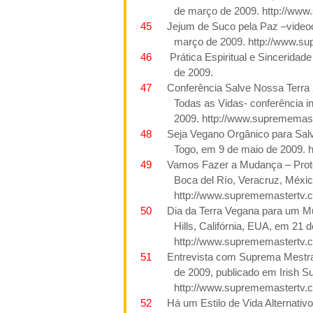
de março de
2009. http://www
45
Jejum de Suco pela Paz –video
março de
2009. http://www.s
46
Prática Espiritual e Sinceridad
de
2009.
47
Conferência Salve Nossa Terra
Todas as Vidas- conferência in
2009. http://www.suprememast
48
Seja Vegano Orgânico para Salv
Togo, em 9 de maio de
2009. 
49
Vamos Fazer a Mudança – Prote
Boca del Río, Veracruz, Méxic
http://www.suprememastertv.
50
Dia da Terra Vegana para um Mu
Hills
, Califórnia, EUA, em 21 d
http://www.suprememastertv.
51
Entrevista com Suprema Mestra 
de 2009, publicado
em
Irish S
http://www.suprememastertv.
52
Há um Estilo de Vida Alternativo