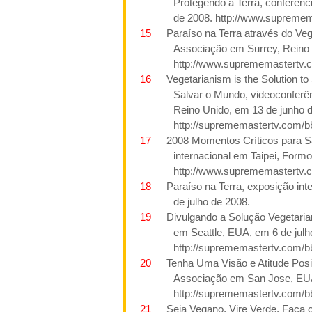
Protegendo a Terra, conferênc
de
2008. http://www.supremem
15
Paraíso na Terra através do V
Associação em Surrey, Reino 
http://www.suprememastertv.
16
Vegetarianism is the Solution t
Salvar o Mundo, videoconfer
Reino Unido, em 13 de junho 
http://suprememastertv.com/b
17
2008
Momentos Críticos para Sa
internacional em Taipei, Form
http://www.suprememastertv.
18
Paraíso na Terra, exposição int
de julho de
2008.
19
Divulgando a Solução Vegetari
em Seattle, EUA, em 6 de julh
http://suprememastertv.com/b
20
Tenha Uma Visão e Atitude Pos
Associação
em San Jose
, EU
http://suprememastertv.com/b
21
Seja Vegano, Vire Verde, Faça