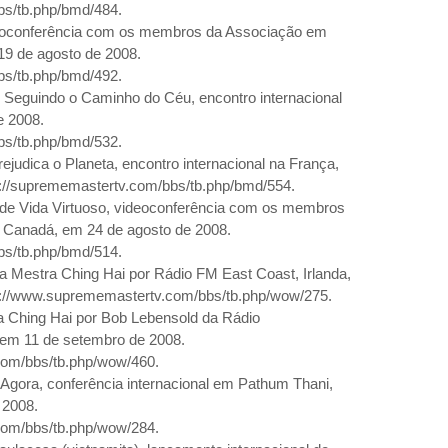
bs/tb.php/bmd/484.
eoconferência com os membros da Associação em
19 de agosto de
2008.
bs/tb.php/bmd/492.
 Seguindo o Caminho do Céu, encontro internacional
e
2008.
bs/tb.php/bmd/532.
judica o Planeta, encontro internacional na França,
p://suprememastertv.com/bbs/tb.php/bmd/554.
o de Vida Virtuoso, videoconferência com os membros
 Canadá, em 24 de agosto de
2008.
bs/tb.php/bmd/514.
 Mestra Ching Hai por Rádio FM East Coast, Irlanda,
p://www.suprememastertv.com/bbs/tb.php/wow/275.
 Ching Hai por Bob Lebensold da Rádio
 em 11 de setembro de
2008.
com/bbs/tb.php/wow/460.
Agora, conferência internacional
em Pathum Thani
,
2008.
com/bbs/tb.php/wow/284.