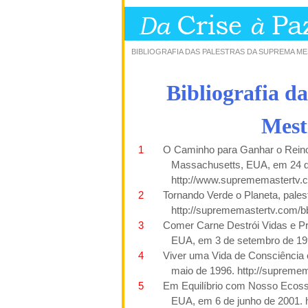
BIBLIOGRAFIA DAS PALESTRAS DA SUPREMA ME
Bibliografia d
Mest
1
O Caminho para Ganhar o Reino
Massachusetts, EUA,
em
24 
http://www.suprememastertv.
2
Tornando Verde o Planeta, pales
http://suprememastertv.com/b
3
Comer Carne
Destrói Vidas e
Pr
EUA, em 3 de setembro de 1
4
Viver uma Vida de Consciência
maio de 1996.
http://supreme
5
Em Equilíbrio com Nosso Ecoss
EUA, em 6 de junho de
2001. 