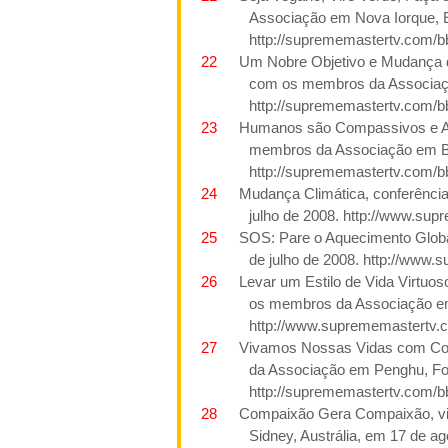
Associação
em Nova Iorque
,
http://suprememastertv.com/b
22
Um Nobre Objetivo e Mudança d
com os membros da Associa
http://suprememastertv.com/b
23
Humanos são Compassivos e Am
membros da Associação em Ban
http://suprememastertv.com/b
24
Mudança Climática, conferência
julho de
2008. http://www.sup
25
SOS:
Pare o Aquecimento Globa
de julho de
2008. http://www.
26
Levar um Estilo de Vida Virtuo
os membros da Associação
e
http://www.suprememastertv.
27
Vivamos Nossas Vidas com Con
da Associação em Penghu, Fo
http://suprememastertv.com/b
28
Compaixão Gera Compaixão, v
Sidney, Austrália, em 17 de ag