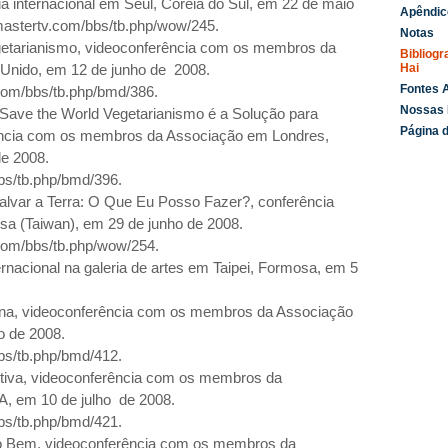
ia internacional em Seul, Coréia do Sul, em 22 de maio
Apêndic
astertv.com/bbs/tb.php/wow/245.
Notas
egetarianismo, videoconferência com os membros da
Bibliogr
Hai
Unido, em 12 de junho de
2008.
Fontes A
com/bbs/tb.php/bmd/386.
Nossas 
o Save the World
Vegetarianismo é a Solução para
Página d
ência com os membros da Associação em Londres,
de
2008.
bs/tb.php/bmd/396.
lvar a Terra: O Que Eu Posso Fazer?, conferência
osa (Taiwan), em 29 de junho de
2008.
com/bbs/tb.php/wow/254.
ernacional na galeria de artes em Taipei, Formosa, em 5
ana, videoconferência com os membros da Associação
o de 2008.
bs/tb.php/bmd/412.
itiva, videoconferência com os membros da
A, em 10 de julho
de
2008.
bs/tb.php/bmd/421.
 o Bem, videoconferência com os membros da