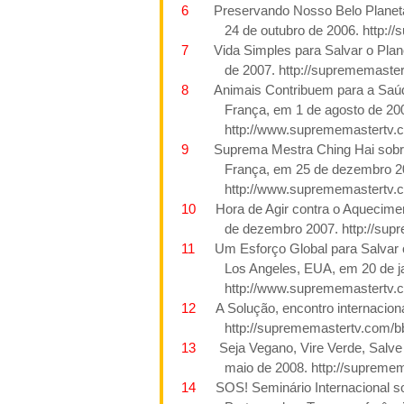
6
Preservando Nosso Belo Planeta
24 de outubro de
2006. http:/
7
Vida Simples para Salvar o Plan
de
2007. http://suprememaste
8
Animais Contribuem para a Saúd
França, em 1 de agosto de 20
http://www.suprememastertv.
9
Suprema Mestra Ching Hai sobre
França, em 25 de dezembro
2
http://www.suprememastertv.
10
Hora de Agir contra o Aquecimen
de dezembro
2007. http://su
11
Um Esforço Global para Salvar 
Los Angeles
, EUA, em 20 de j
http://www.suprememastertv.
12
A Solução, encontro internaciona
http://suprememastertv.com/b
13
Seja Vegano, Vire Verde, Salve
maio de 2008.
http://supremem
14
SOS!
Seminário Internacional 