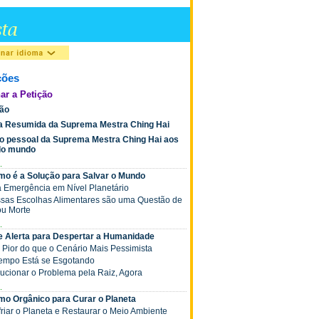
ções
ar a Petição
ção
ia Resumida da Suprema Mestra Ching Hai
o pessoal da Suprema Mestra Ching Hai aos
 do mundo
.
mo é a Solução para Salvar o Mundo
a Emergência em Nível Planetário
ossas Escolhas Alimentares são uma Questão de
ou Morte
.
de Alerta para Despertar a Humanidade
á Pior do que o Cenário Mais Pessimista
 Tempo Está se Esgotando
olucionar o Problema pela Raiz, Agora
.
mo Orgânico para Curar o Planeta
friar o Planeta e Restaurar o Meio Ambiente