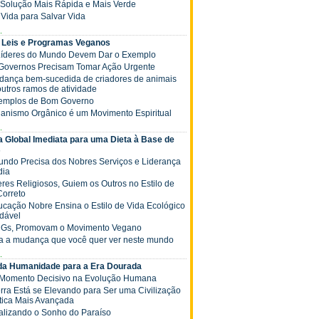
 a Solução Mais Rápida e Mais Verde
ê Vida para Salvar Vida
.
 Leis e Programas Veganos
 Líderes do Mundo Devem Dar o Exemplo
s Governos Precisam Tomar Ação Urgente
Mudança bem-sucedida de criadores de animais
outros ramos de atividade
xemplos de Bom Governo
ganismo Orgânico é um Movimento Espiritual
.
 Global Imediata para uma Dieta à Base de
s
Mundo Precisa dos Nobres Serviços e Liderança
dia
deres Religiosos, Guiem os Outros no Estilo de
Correto
Educação Nobre Ensina o Estilo de Vida Ecológico
dável
NGs, Promovam o Movimento Vegano
ja a mudança que você quer ver neste mundo
.
 da Humanidade para a Era Dourada
 Momento Decisivo na Evolução Humana
Terra Está se Elevando para Ser uma Civilização
tica Mais Avançada
Realizando o Sonho do Paraíso