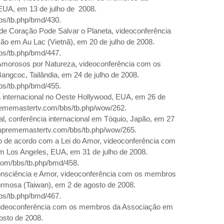
 EUA, em 13 de julho de
2008.
bs/tb.php/bmd/430.
e Coração Pode Salvar o Planeta, videoconferência
ção
em Au Lac
(Vietnã), em 20 de julho de
2008.
bs/tb.php/bmd/447.
orosos por Natureza, videoconferência com os
gcoc, Tailândia, em 24 de julho de
2008.
bs/tb.php/bmd/455.
 internacional no Oeste Hollywood, EUA, em 26 de
rememastertv.com/bbs/tb.php/wow/262.
l, conferência internacional em Tóquio, Japão, em 27
suprememastertv.com/bbs/tb.php/wow/265.
so de acordo com a Lei do Amor, videoconferência com
m Los Angeles
, EUA, em 31 de julho de
2008.
com/bbs/tb.php/bmd/458.
sciência e Amor, videoconferência com os membros
rmosa (Taiwan), em 2 de agosto de
2008.
bs/tb.php/bmd/467.
ideoconferência com os membros da Associação em
osto de
2008.