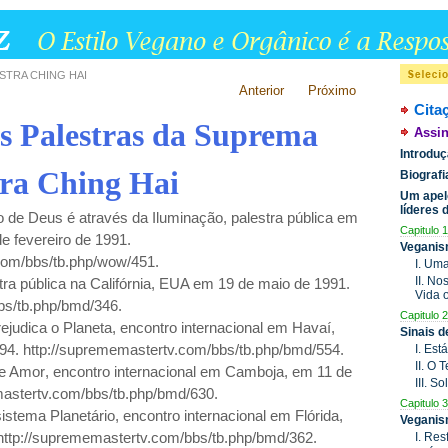
STRA CHING HAI
Anterior
Próximo
Cita
as Palestras da Suprema
Assin
Introdu
ra Ching Hai
Biograf
Um apel
líderes
 de Deus é através da Iluminação
,
palestra pública em
Capitulo 1
de fevereiro de 1991
.
Veganis
com/bbs/tb.php/wow/451.
I. Um
II. N
tra pública na Califórnia, EUA em 19 de maio de
1991.
Vida 
bs/tb.php/bmd/346.
Capitulo 2
ejudica o Planeta
,
encontro internacional em Havaí,
Sinais 
994
. http://suprememastertv.com/bbs/tb.php/bmd/554.
I. Est
II. O
 e Amor
,
encontro internacional em Camboja, em 11 de
III. S
mastertv.com/bbs/tb.php/bmd/630.
Capitulo 3
istema Planetário
,
encontro internacional em Flórida,
Veganis
http://suprememastertv.com/bbs/tb.php/bmd/362.
I. Res