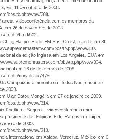
aulacesa (vietnamita), lançamento internacional do
dia, em 11 de outubro de
2008.
com/bbs/tb.php/wow/288.
laneta, videoconferência com os membros da
UA, em 26 de novembro de
2008.
bs/tb.php/bmd/502.
 Ching Hai por Rádio FM East Coast, Irlanda, em 30
/www.suprememastertv.com/bbs/tb.php/wow/310.
nacional da edição inglesa
em
Los Angeles
,
EUA em
://www.suprememastertv.com/bbs/tb.php/wow/304.
rnacional em 16 de dezembro de
2008.
bs/tb.php/download/7478.
f Us
Compaixão é Inerente
em Todos Nós
, encontro
 de
2009.
em Ulan Bator
, Mongólia em 27 de janeiro de
2009.
com/bbs/tb.php/wow/314.
is Pacífico e Seguro —videoconferência com
-presidente das Filipinas Fidel Ramos em Taipei,
evereiro de
2009.
com/bbs/tb.php/wow/319.
ência internacional em Xalapa, Veracruz, México, em 6