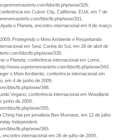
.suprememastertv.com/bbs/tb.php/wow/326.
conferência
em Culver City
, Califórnia, EUA, em 7 de
uprememastertv.com/bbs/tb.php/wow/331.
e Ajuda o Planeta, encontro internacional em 8 de março
 2009: Protegendo o Meio Ambiente e Respeitando
ternacional em Seul, Coréia do Sul, em 26 de abril de
ertv.com/bbs/tb.php/wow/339.
ar o Planeta, conferência internacional em Lome,
http://www.suprememastertv.com/bbs/tb.php/wow/343.
ger o Meio Ambiente, conferência internacional em
o, em 4 de junho de
2009.
com/bbs/tb.php/wow/348.
ndo Vegano, conferência internacional
em Woodland
e junho de
2009.
com/bbs/tb.php/wow/355.
Ching Hai por jornalista Ben Murnane, em 12 de julho
unday Independent.
com/bbs/tb.php/wow/365.
, encontro internacional em 26 de julho de
2009.