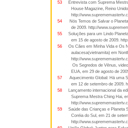
53
Entrevista com Suprema Mestra 
House Magazine, Reino Unido
http://www.suprememastertv.
54
Nós Temos de Salvar o Planeta 
de
2009. http://www.supremem
55
Soluções para um Lindo Planeta,
em 15 de agosto de
2009. htt
56
Os Cães
em Minha Vida
e Os N
aulacesa(vietnamita) em Nonth
http://www.suprememastertv.
Os Segredos de Vênus, vide
EUA, em 29 de agosto de
200
57
Aquecimento Global: Há uma So
em 12 de setembro de
2009. 
58
Lançamento internacional da e
Suprema Mestra
Ching Hai,
e
http://www.suprememastertv.
59
Saúde das Crianças e Planeta Su
Coréia do Sul, em 21 de sete
http://www.suprememastertv.