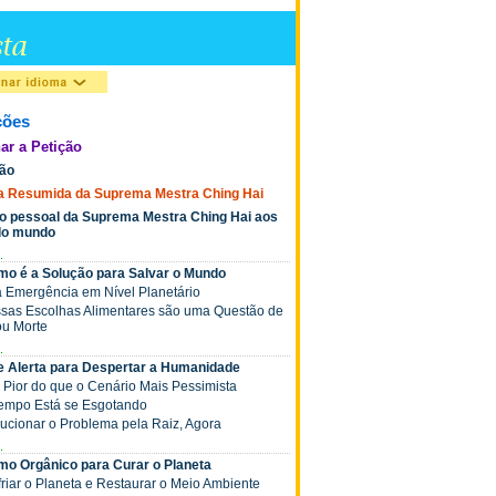
ções
ar a Petição
ção
ia Resumida da Suprema Mestra Ching Hai
o pessoal da Suprema Mestra Ching Hai aos
 do mundo
.
mo é a Solução para Salvar o Mundo
a Emergência em Nível Planetário
ossas Escolhas Alimentares são uma Questão de
ou Morte
.
de Alerta para Despertar a Humanidade
á Pior do que o Cenário Mais Pessimista
 Tempo Está se Esgotando
olucionar o Problema pela Raiz, Agora
.
mo Orgânico para Curar o Planeta
friar o Planeta e Restaurar o Meio Ambiente