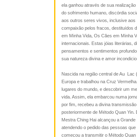
ela ganhou através de sua realização e
do sofrimento humano, discórdia socia
aos outros seres vivos, inclusive ao
compaixão pelos fracos, destituídos
em Minha Vida
, Os Cães
em Minha V
internacionais. Estas jóias literárias
pensamentos e sentimentos profundos
sua natureza divina e amor incondicio
Nascida na região central de Au
Lac 
Europa e trabalhou na Cruz Vermelha
lugares do mundo, e descobrir um meio
vida. Assim, ela embarcou numa jorna
por fim, recebeu a divina transmissã
posteriormente de Método Quan Yin. D
Mestra Ching Hai alcançou a Grande I
atendendo o pedido das pessoas que
começou a transmitir o Método Quan Y