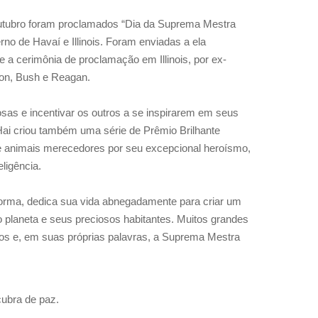
 outubro foram proclamados “Dia da Suprema Mestra
rno de Havaí e Illinois. Foram enviadas a ela
a cerimônia de proclamação em Illinois, por ex-
ton, Bush e Reagan.
as e incentivar os outros a se inspirarem em seus
i criou também uma série de Prêmio Brilhante
 animais merecedores por seu excepcional heroísmo,
ligência.
orma, dedica sua vida abnegadamente para criar um
 planeta e seus preciosos habitantes.
Muitos grandes
hos e, em suas próprias palavras, a Suprema Mestra
cubra de paz.