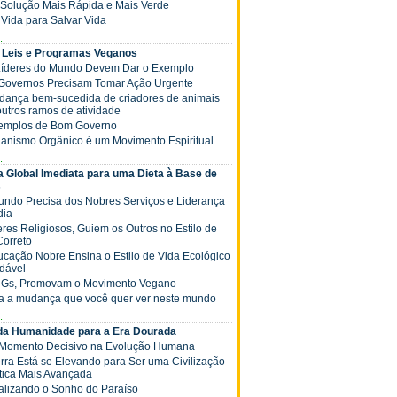
 a Solução Mais Rápida e Mais Verde
ê Vida para Salvar Vida
.
 Leis e Programas Veganos
 Líderes do Mundo Devem Dar o Exemplo
s Governos Precisam Tomar Ação Urgente
Mudança bem-sucedida de criadores de animais
outros ramos de atividade
xemplos de Bom Governo
ganismo Orgânico é um Movimento Espiritual
.
 Global Imediata para uma Dieta à Base de
s
Mundo Precisa dos Nobres Serviços e Liderança
dia
deres Religiosos, Guiem os Outros no Estilo de
Correto
Educação Nobre Ensina o Estilo de Vida Ecológico
dável
NGs, Promovam o Movimento Vegano
ja a mudança que você quer ver neste mundo
.
 da Humanidade para a Era Dourada
 Momento Decisivo na Evolução Humana
Terra Está se Elevando para Ser uma Civilização
tica Mais Avançada
Realizando o Sonho do Paraíso