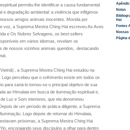
Apêndic
spiritual permitiu-lhe identificar a causa fundamental
Notas
l e degradação ambiental: a violência que infligimos
Bibliogr
s nossos amigos animais inocentes. Movida por
Hai
Fontes A
 de voz, a Suprema Mestra Ching Hai escreveu As Aves
Nossas 
ida
e Os Nobres Selvagens, os best-sellers
Página d
, disponíveis em vários idiomas, revelam os
 de nossos vizinhos animais queridos,
destacando
nal.
(Vietnã) , a Suprema Mestra Ching Hai estudou na
. Logo percebeu que o sofrimento existe em todos os
 para saná-lo tornou-se o principal objetivo de sua
da ao Himalaia em busca de iluminação espiritual e,
o de Luz e Som interiores, que ela denominou
epois de um período de prática diligente, a Suprema
luminação. Logo depois de retornar do Himalaia,
 estavam próximas, a Suprema Mestra Ching Hai
in, encorajando seus discípulos a olhar para dentro