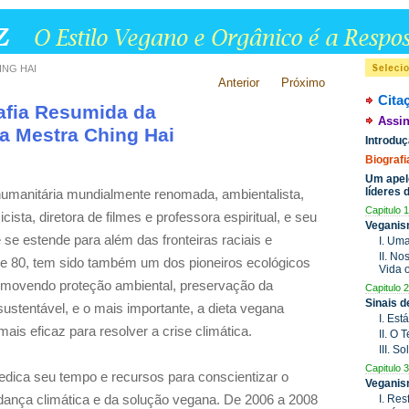
ING HAI
Anterior
Próximo
Cita
afia Resumida da
Assin
 Mestra Ching Hai
Introdu
Biograf
Um apel
líderes
umanitária mundialmente renomada, ambientalista,
Capitulo 1
icista, diretora de filmes e professora espiritual, e seu
Veganis
e estende para além das fronteiras raciais e
I. Um
II. N
de 80, tem sido também um dos pioneiros ecológicos
Vida 
omovendo proteção ambiental, preservação da
Capitulo 2
Sinais 
sustentável, e o mais importante, a dieta vegana
I. Est
ais eficaz para resolver a crise climática.
II. O
III. S
Capitulo 3
edica seu tempo e recursos para conscientizar o
Veganis
ança climática e da solução vegana. De
2006 a
2008
I. Res