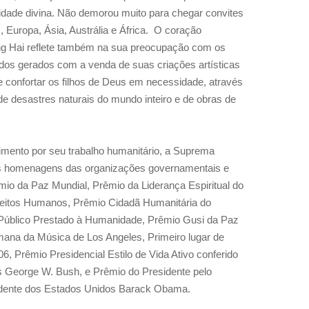
sidade divina. Não demorou muito para chegar convites
 Europa, Ásia, Austrália e África.
O coração
g Hai reflete também na sua preocupação com os
dos gerados com a venda de suas criações artísticas
 confortar os filhos de Deus em necessidade, através
de desastres naturais do mundo inteiro e de obras de
mento por seu trabalho humanitário, a Suprema
as homenagens das
organizações governamentais
e
mio da Paz Mundial, Prêmio da Liderança Espiritual do
eitos Humanos, Prêmio Cidadã Humanitária do
 Público Prestado à Humanidade, Prêmio Gusi da Paz
ana da Música de Los Angeles, Primeiro lugar de
06, Prêmio Presidencial Estilo de Vida Ativo conferido
s George W. Bush, e Prêmio do Presidente pelo
esidente dos Estados Unidos Barack Obama.