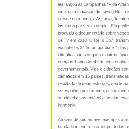
ela lançou as campanhas
“
Vida Altern
inspirou a fundação de Loving Hut, r
cresce no mundo, à Associação Inte
inspirada por seu exemplo.
Ela publi
produziu o documentário sobre vegeta
de TV em 2010 “O Rei & Co.”, transmi
via satélite, 24 horas por dia e 7 di
climática, dieta vegana e outros tópi
compartilhando também seus conhecim
governamentais, Vips e cidadãos cons
climáticas em 15 países, transmitidas
resultado de seus esforços, seu lema:
se espalhou pelo mundo, estimulando 
saudável e sustentável e, assim, evo
harmonia.
Através de seu amável exemplo, a S
bondade interior e o amor por todas a