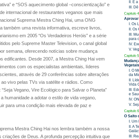
II. É
ativa
”
e
“
SOS aquecimento global –conscientização
”
e
III. D
ede internacional de restaurantes veganos que mais
Capitulo 4
Aprovar
rnacional Suprema Mestra Ching Hai, uma ONG
I. Os
ca também uma revista informativa, escreve livros,
II. O
III. 
rianismo em 2005 “Os Verdadeiros Heróis” e a série
para 
tidos pelo Supreme Master Television, o canal global
IV. E
V. Ve
as por semana, oferecendo notícias sobre mudança
Capitulo 5
cos edificantes. Desde 2007, a Mestra Ching Hai vem
Mudança
Vegetai
entos com os especialistas ambientais, líderes
I. O 
cientes, através de 29 conferências sobre alterações
da Mí
II. Lí
 ao vivo pelas TVs via satélite e rádios. Como
Vida 
 “Seja Vegano, Vire Ecológico para Salvar o Planeta”
III. 
e Sau
a humanidade a adotar o estilo de vida vegano,
IV. O
V. Se
luir para uma condição mais elevada de paz e
Capitulo 6
O Salto
I. Um
II. A 
uprema Mestra Ching Hai nos lembra também a nossa
Galác
s criações de Deus. A profunda percepção intuitiva que
III. 