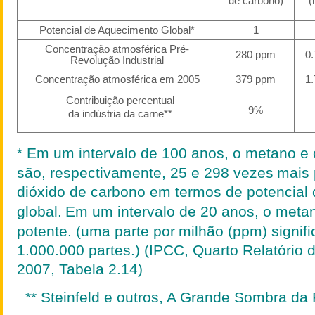
de carbono)
(
Potencial de Aquecimento Global*
1
Concentração atmosférica Pré-
280 ppm
0
Revolução Industrial
Concentração atmosférica em 2005
379 ppm
1
Contribuição percentual
9%
da indústria da carne**
* Em um intervalo de 100
anos, o metano e 
são, respectivamente,
25 e 298 vezes
mais
dióxido de carbono em termos de potencial
global.
Em um intervalo de 20 anos, o meta
potente. (uma parte por
milhão (ppm) signif
1.000.000 partes.)
(IPCC, Quarto Relatório 
2007, Tabela 2.14)
** Steinfeld e outros, A Grande Sombra da 