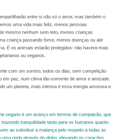
ompartilharão entre si não só o amor, mas também o
eremos uma vida mais feliz, menos pessoas
 até mesmo nenhum sem-teto, menos crianças
a criança passando fome, menos doenças ou até
 E os animais estarão protegidos: não haverá mais
getarianos ou veganos.
nte com um sorriso, todos os dias, sem competição
tro em paz, num clima tão-somente de amor e amizade.
 de um planeta, mais intensa é essa energia amorosa e
orne vegano é um avanço em termos de compaixão, que
s, trazendo tranquilidade tanto para os humanos quanto
vem ao substituir a matança pelo respeito a todas as
 uma onda através do globo, elevando os corações