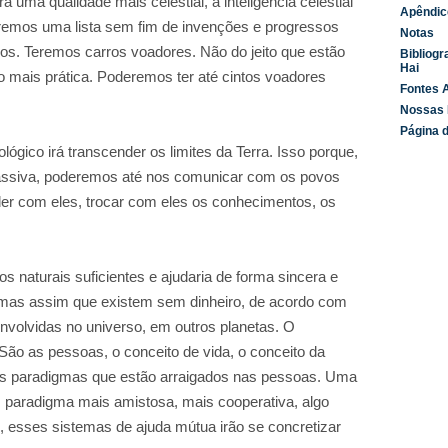
 uma qualidade mais celestial, a inteligência celestial
Apêndic
teremos uma lista sem fim de invenções e progressos
Notas
os. Teremos carros voadores. Não do jeito que estão
Bibliogr
Hai
 mais prática. Poderemos ter até cintos voadores
Fontes A
Nossas 
Página d
lógico irá transcender os limites da Terra. Isso porque,
ssiva, poderemos até nos comunicar com os povos
er com eles, trocar com eles os conhecimentos, os
s naturais suficientes e ajudaria de forma sincera e
emas assim que existem sem dinheiro, de acordo com
volvidas no universo, em outros planetas. O
São as pessoas, o conceito de vida, o conceito da
s paradigmas que estão arraigados nas pessoas. Uma
paradigma mais amistosa, mais cooperativa, algo
, esses sistemas de ajuda mútua irão se concretizar