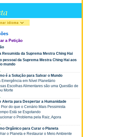
ções
ar a Petição
ção
ia Resumida da Suprema Mestra Ching Hai
o pessoal da Suprema Mestra Ching Hai aos
 do mundo
.
mo é a Solução para Salvar o Mundo
a Emergência em Nível Planetário
ossas Escolhas Alimentares são uma Questão de
ou Morte
.
de Alerta para Despertar a Humanidade
á Pior do que o Cenário Mais Pessimista
 Tempo Está se Esgotando
olucionar o Problema pela Raiz, Agora
.
mo Orgânico para Curar o Planeta
friar o Planeta e Restaurar o Meio Ambiente