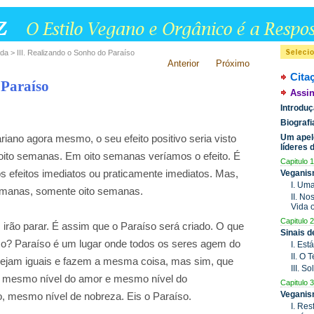
da > III. Realizando o Sonho do Paraíso
Anterior
Próximo
Cita
 Paraíso
Assin
Introdu
Biograf
Um apel
ano agora mesmo, o seu efeito positivo seria visto
líderes
oito semanas. Em oito semanas veríamos o efeito. É
Capitulo 1
s efeitos imediatos ou praticamente imediatos. Mas,
Veganis
I. Um
semanas, somente oito semanas.
II. N
Vida 
Capitulo 2
irão parar. É assim que o Paraíso será criado. O que
Sinais 
? Paraíso é um lugar onde todos os seres agem do
I. Est
II. O
sejam iguais e fazem a mesma coisa, mas sim, que
III. S
 mesmo nível do amor e mesmo nível do
Capitulo 3
Veganis
o, mesmo nível de nobreza. Eis o Paraíso.
I. Res