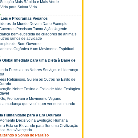
 a Solução Mais Rápida e Mais Verde
ê Vida para Salvar Vida
.
 Leis e Programas Veganos
 Líderes do Mundo Devem Dar o Exemplo
s Governos Precisam Tomar Ação Urgente
Mudança bem-sucedida de criadores de animais
outros ramos de atividade
xemplos de Bom Governo
ganismo Orgânico é um Movimento Espiritual
.
 Global Imediata para uma Dieta à Base de
s
Mundo Precisa dos Nobres Serviços e Liderança
dia
deres Religiosos, Guiem os Outros no Estilo de
Correto
Educação Nobre Ensina o Estilo de Vida Ecológico
dável
NGs, Promovam o Movimento Vegano
ja a mudança que você quer ver neste mundo
.
 da Humanidade para a Era Dourada
 Momento Decisivo na Evolução Humana
Terra Está se Elevando para Ser uma Civilização
tica Mais Avançada
Realizando o Sonho do Paraíso