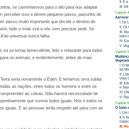
II. É
III. D
ntrar, se caminharmos para o alto para nos adaptar
Capitulo 4
m perceber isso e derem pequeno passo, passinho de
Aprovar
m passo muito importante que decide o destino do
I. Os
II. O
ano, tudo o mais virá a nós sem precisar pedir. Se
III. 
 lei universal nunca falha.
para 
IV. E
V. Ve
, irá se tornar benevolente, feliz e relaxante para todos
Capitulo 5
Mudança
e para os animais, e evidentemente, antes de mais
Vegetai
I. O 
da Mí
II. Lí
Vida 
 Terra seria novamente o Éden. E teríamos uma súbita
III. 
 todas as nações, entre todos os homens e entre os
e Sau
IV. O
ompreender as coisas. Não haverá necessidade de
V. Se
epentinamente que somos todos iguais. Nós e todos os
Capitulo 6
iguais. E as pessoas terão respeito até para com as
O Salto
I. Um
II. A 
Galác
III. 