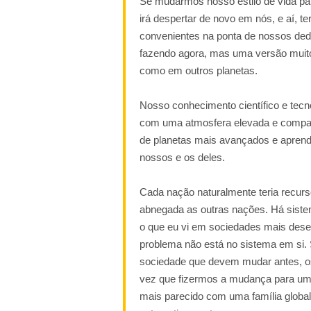
Se mudarmos nosso estilo de vida para
irá despertar de novo em nós, e aí, 
convenientes na ponta de nossos ded
fazendo agora, mas uma versão muito
como em outros planetas.
Nosso conhecimento científico e tecno
com uma atmosfera elevada e compa
de planetas mais avançados e aprend
nossos e os deles.
Cada nação naturalmente teria recurso
abnegada as outras nações. Há sist
o que eu vi em sociedades mais desen
problema não está no sistema em si. 
sociedade que devem mudar antes, o
vez que fizermos a mudança para um 
mais parecido com uma família global