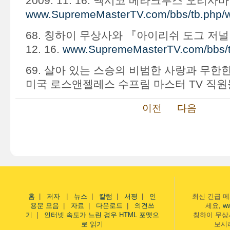
2009. 11. 16. 멕시코 베라크루스 오리사
www.SupremeMasterTV.com/bbs/tb.php/
68. 칭하이 무상사와 『아이리쉬 도그 저널』
12. 16.
www.SupremeMasterTV.com/bbs/t
69. 살아 있는 스승의 비범한 사랑과 무한한 지혜
미국 로스앤젤레스 수프림 마스터 TV 직
이전
다음
홈
|
저자
|
뉴스
|
칼럼
|
서평
|
인
최신 긴급 
용문 모음
|
자료
|
다운로드
|
의견쓰
세요,
w
기
|
인터넷 속도가 느린 경우 HTML 포맷으
칭하이 무상
로 읽기
보시