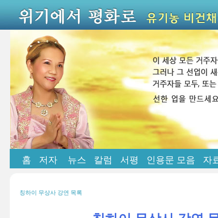
홈
저자
뉴스
칼럼
서평
인용문 모음
자
칭하이 무상사 강연 목록