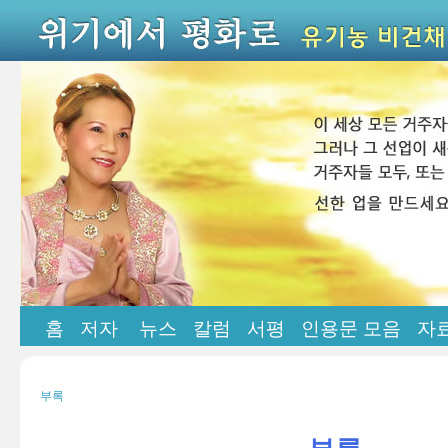
홈
저자
뉴스
칼럼
서평
인용문 모음
자
부록