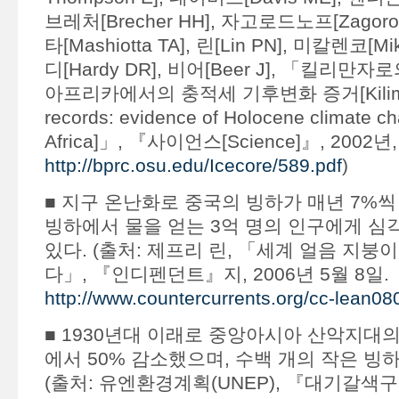
브레처[Brecher HH], 자고로드노프[Zagoro
타[Mashiotta TA], 린[Lin PN], 미칼렌코[Mik
디[Hardy DR], 비어[Beer J], 「킬리만
아프리카에서의 충적세 기후변화 증거[Kilimanja
records: evidence of Holocene climate cha
Africa]」, 『사이언스[Science]』, 2002년, 
http://bprc.osu.edu/Icecore/589.pdf
)
■ 지구 온난화로 중국의 빙하가 매년 7%씩
빙하에서 물을 얻는 3억 명의 인구에게 심
있다. (출처: 제프리 린, 「세계 얼음 지붕
다」, 『인디펜던트』지, 2006년 5월 8일.
http://www.countercurrents.org/cc-lean0
■ 1930년대 이래로 중앙아시아 산악지대의
에서 50% 감소했으며, 수백 개의 작은 빙
(출처: 유엔환경계획(UNEP), 『대기갈색구