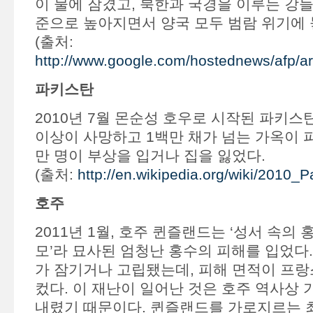
이 물에 잠겼고, 북한과 국경을 이루는 강들
준으로 높아지면서 양국 모두 범람 위기에 
(출처:
http://www.google.com/hostednews/afp
파키스탄
2010년 7월 몬순성 호우로 시작된 파키스
이상이 사망하고 1백만 채가 넘는 가옥이 파
만 명이 부상을 입거나 집을 잃었다.
(출처:
http://en.wikipedia.org/wiki/2010_P
호주
2011년 1월, 호주 퀸즐랜드는 ‘성서 속의
모’라 묘사된 엄청난 홍수의 피해를 입었다.
가 잠기거나 고립됐는데, 피해 면적이 프랑
컸다. 이 재난이 일어난 것은 호주 역사상 
내렸기 때문이다. 퀸즐랜드를 가로지르는 최