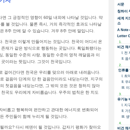
시키자
서문
칭하이 
다면 그 긍정적인 영향이 60일 내외에 나타날 것입니다. 약
세계 지
소
과를 볼 것입니다. 물론 즉시, 거의 즉각적인 효과도 나타날
A Note 
 8주 안에 알 수 있습니다. 겨우 8주 안에 말입니다.
Letter 
다. 천국은 이렇게 만들어지는 것입니다. 천국이 어디서 온
1.
비건 채
 존재가 같은 방식으로 행동하는 곳입니다. 획일화됐다는
I. 
, 동일한 수준의 사랑, 동일한 수준의 영적 깨달음과 이
II.
 곳이라는 뜻입니다. 그것이 천국입니다.
2.
인류를 
로 걸어간다면 천국은 우리를 맞으러 아래로 내려옵니다.
I. 
짜로 걸음마 단계의 단 한 걸음만이라도 내딛는다면, 지구의
II.
의 첫걸음을 내딛는다면, 그 밖의 모든 것은 청하지 않아
III
 천국도 우리에게 자비롭습니다. 우주의 법칙은 한 치도
3.
유기농 
I. 
 자비롭고 행복하며 편안하고 관대한 에너지로 변화되어
II.
든 주민들이 함께 누리게 될 것입니다.
III
4.
될까요? 다시 에덴이 될 것입니다. 갑자기 평화가 찾아오
비건 채