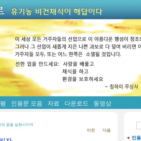
평
인용문 모음
자료
다운로드
동영상
 에덴의 꿈을 실현시키자
이전
다음
인용