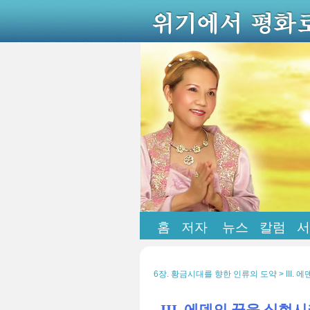
홈
저자
뉴스
칼럼
서
6장. 황금시대를 향한 인류의 도약 > III.