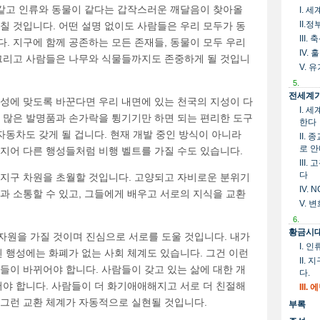
 같고 인류와 동물이 같다는 갑작스러운 깨달음이 찾아올
I. 
II.
칠 것입니다. 어떤 설명 없이도 사람들은 우리 모두가 동
III
. 지구에 함께 공존하는 모든 존재들, 동물이 모두 우리
IV.
 그리고 사람들은 나무와 식물들까지도 존중하게 될 것입니
V. 
5.
전세계가
품성에 맞도록 바꾼다면 우리 내면에 있는 천국의 지성이 다
I. 
히 많은 발명품과 손가락을 튕기기만 하면 되는 편리한 도구
한다
 자동차도 갖게 될 겁니다. 현재 개발 중인 방식이 아니라
II.
로 
지어 다른 행성들처럼 비행 벨트를 가질 수도 있습니다.
III
다
 지구 차원을 초월할 것입니다. 고양되고 자비로운 분위기
IV.
과 소통할 수 있고, 그들에게 배우고 서로의 지식을 교환
V. 
6.
황금시대
자원을 가질 것이며 진심으로 서로를 도울 것입니다. 내가
I. 
된 행성에는 화폐가 없는 사회 체계도 있습니다. 그건 이런
II.
들이 바뀌어야 합니다. 사람들이 갖고 있는 삶에 대한 개
다.
어야 합니다. 사람들이 더 화기애애해지고 서로 더 친절해
III
 그런 교환 체계가 자동적으로 실현될 것입니다.
부록