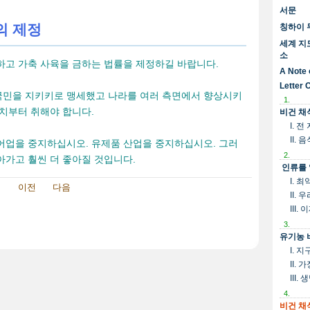
서문
의 제정
칭하이 
세계 지
소
하고 가축 사육을 금하는 법률을 제정하길 바랍니다.
A Note 
Letter 
국민을 지키키로 맹세했고 나라를 여러 측면에서 향상시키
1.
조치부터 취해야 합니다.
비건 채
I. 
II.
어업을 중지하십시오. 유제품 산업을 중지하십시오. 그러
2.
아가고 훨씬 더 좋아질 것입니다.
인류를 
I. 
이전
다음
II.
III
3.
유기농 
I. 
II.
III
4.
비건 채