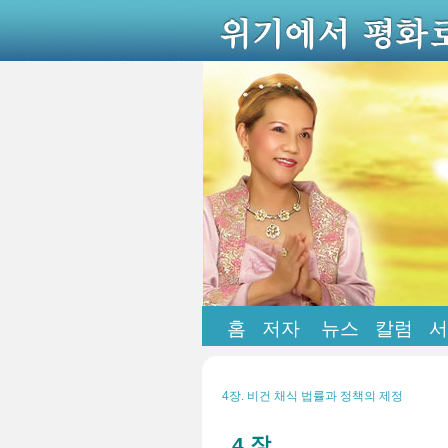
홈
저자
뉴스
칼럼
서
4장. 비건 채식 법률과 정책의 제정
4 장.