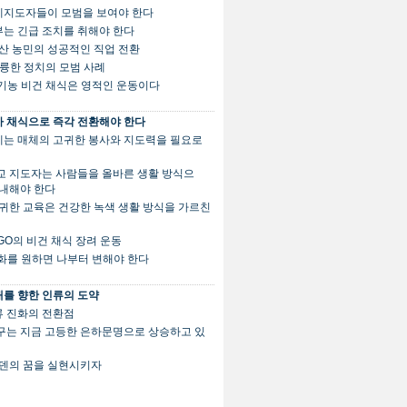
세계지도자들이 모범을 보여야 한다
정부는 긴급 조치를 취해야 한다
. 축산 농민의 성공적인 직업 전환
 훌륭한 정치의 모범 사례
유기농 비건 채식은 영적인 운동이다
 채식으로 즉각 전환해야 한다
세계는 매체의 고귀한 봉사와 지도력을 필요로
 종교 지도자는 사람들을 올바른 생활 방식으
안내해야 한다
. 고귀한 교육은 건강한 녹색 생활 방식을 가르친
 NGO의 비건 채식 장려 운동
변화를 원하면 나부터 변해야 한다
를 향한 인류의 도약
인류 진화의 전환점
 지구는 지금 고등한 은하문명으로 상승하고 있
. 에덴의 꿈을 실현시키자