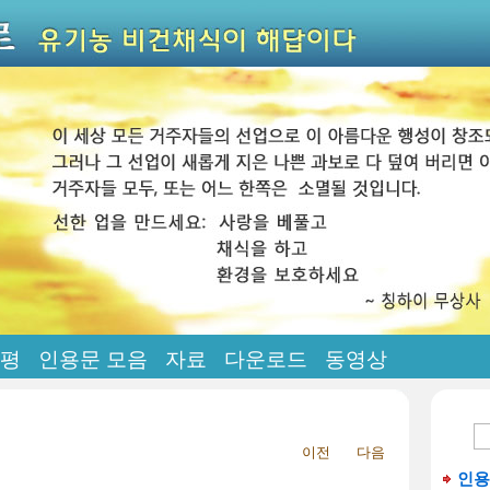
평
인용문 모음
자료
다운로드
동영상
이전
다음
인용