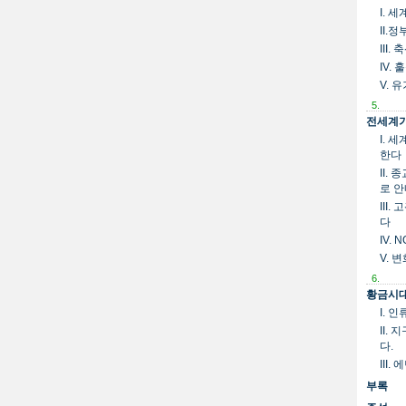
I. 
II.
III
IV.
V. 
5.
전세계가
I. 
한다
II.
로 
III
다
IV.
V. 
6.
황금시대
I. 
II.
다.
III
부록