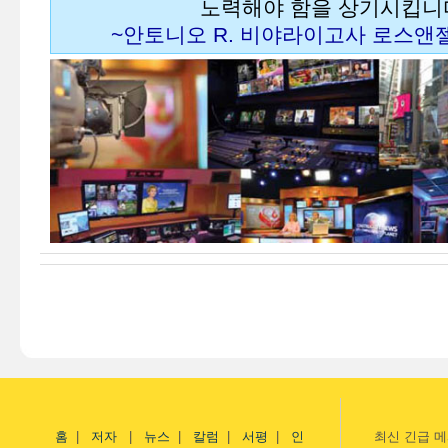
노력해야 함을 상기시킵니
~안토니오 R. 비야라이고사 로스앤
홈
|
저자
|
뉴스
|
칼럼
|
서평
|
인
최신 긴급 