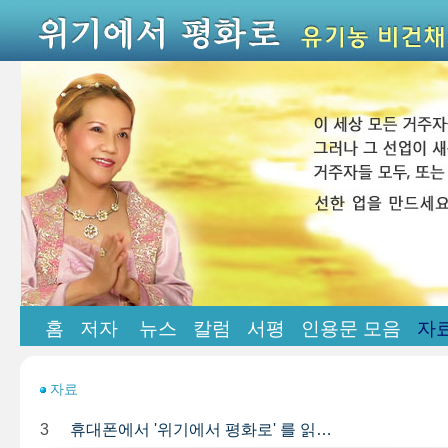
홈
저자
뉴스
칼럼
서평
인용문 모음
자
자료
3
휴대폰에서 '위기에서 평화로' 를 읽…