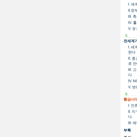
I. 
II.
III
IV.
V. 
5.
전세계가
I. 
한다
II.
로 
III
다
IV.
V. 
6.
황금시대
I. 
II.
다.
III
부록