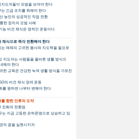
세계지도자들이 모범을 보여야 한다
정부는 긴급 조치를 취해야 한다
. 축산 농민의 성공적인 직업 전환
 훌륭한 정치의 모범 사례
유기농 비건 채식은 영적인 운동이다
 채식으로 즉각 전환해야 한다
세계는 매체의 고귀한 봉사와 지도력을 필요로
 종교 지도자는 사람들을 올바른 생활 방식으
안내해야 한다
. 고귀한 교육은 건강한 녹색 생활 방식을 가르친
 NGO의 비건 채식 장려 운동
변화를 원하면 나부터 변해야 한다
를 향한 인류의 도약
인류 진화의 전환점
 지구는 지금 고등한 은하문명으로 상승하고 있
. 에덴의 꿈을 실현시키자