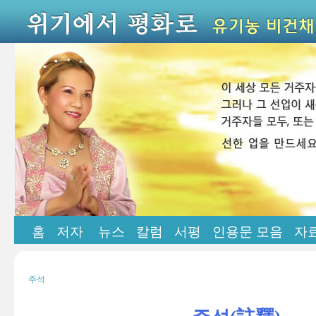
홈
저자
뉴스
칼럼
서평
인용문 모음
자
주석