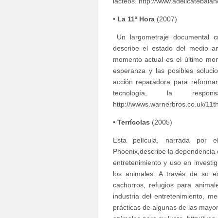
lácteos. http://www.adelicatebala
•
La 11ª Hora
(2007)
Un largometraje documental cr
describe el estado del medio a
momento actual es el último mom
esperanza y las posibles soluci
acción reparadora para reformar
tecnología, la respon
http://wwws.warnerbros.co.uk/11th
•
Terrícolas
(2005)
Esta película, narrada por 
Phoenix,describe la dependencia 
entretenimiento y uso en investig
los animales. A través de su e
cachorros, refugios para animal
industria del entretenimiento, me
prácticas de algunas de las may