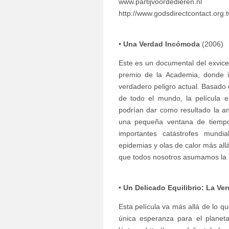
www.partijvoo
http://www.godsdirectcontact.org
•
Una Verdad Incómoda
(2006)
Este es un documental del exvice
premio de la Academia, donde i
verdadero peligro actual. Basado e
de todo el mundo, la película e
podrían dar como resultado la an
una pequeña ventana de tiempo p
importantes catástrofes mundi
epidemias y olas de calor más allá
que todos nosotros asumamos la 
•
Un Delicado Equilibrio: La Ve
Esta película va más allá de lo q
única esperanza para el planeta