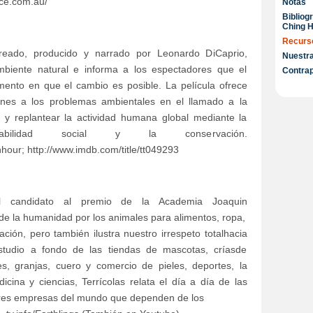
nce.com.au/
Notas
Bibliog
Ching H
Recurso
eado, producido y narrado por Leonardo DiCaprio,
Nuestra
mbiente natural e informa a los espectadores que el
Contra
ento en que el cambio es posible. La película ofrece
ones a los problemas ambientales en el llamado a la
 y replantear la actividad humana global mediante la
sabilidad social y la conservación.
hour; http://www.imdb.com/title/tt049293
el candidato al premio de la Academia Joaquin
de la humanidad por los animales para alimentos, ropa,
ación, pero también ilustra nuestro irrespeto totalhacia
studio a fondo de las tiendas de mascotas, críasde
es, granjas, cuero y comercio de pieles, deportes, la
dicina y ciencias, Terrícolas relata el día a día de las
ores empresas del mundo que dependen de los