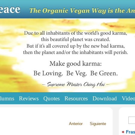
lumns
Reviews
Quotes
Resources
Download
Vide
Anterior
Siguiente
Fra