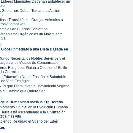
s Líderes Mundiales Deberían Establecer un
plo
os Gobiernos Deben Tomar una Acción
nte
Exitosa Transición de Granjas Animales a
ras Alternativas
Ejemplos de Buenos Gobiernos
 Veganismo Orgánico es un Movimiento
itual
5.
Global Inmediato a una Dieta Basada en
 Mundo Necesita los Nobles Servicios y el
razgo de los Medios de Comunicación
íderes Religiosos Guían a Otros en el Estilo
da Correcto
Una Educación Noble Enseña el Saludable
o de Vida Ecológico
ONGs que Promuevan el Movimiento Vegano
a el Cambio que Quiere Ser
6.
o de la Humanidad hacia la Era Dorada
 Momento Crucial en la Evolución Humana
a Tierra está Ascendiendo a la Civilización
tica más Alta
Haciendo Realidad el Sueño del Edén
ces