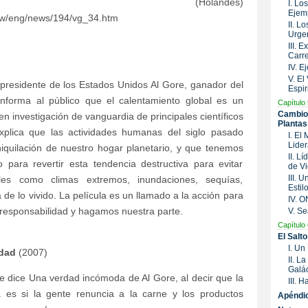
rdedieren.nl (Holandés)
I. Lo
Ejem
.tw/eng/news/194/vg_34.htm
II. L
Urge
III. 
Carre
IV. 
V. El
presidente de los Estados Unidos Al Gore, ganador del
Espir
nforma al público que el calentamiento global es un
Capítulo 
Cambio 
n investigación de vanguardia de principales científicos
Plantas
xplica que las actividades humanas del siglo pasado
I. El
Lide
iquilación de nuestro hogar planetario, y que tenemos
II. L
ara revertir esta tendencia destructiva para evitar
de Vi
III. 
ales como climas extremos, inundaciones, sequías,
Estil
 de lo vivido. La película es un llamado a la acción para
IV. 
responsabilidad y hagamos nuestra parte.
V. Se
Capítulo 
El Salt
I. Un
rdad
(2007)
II. L
Galác
ue dice Una verdad incómoda de Al Gore, al decir que la
III. 
 es si la gente renuncia a la carne y los productos
Apéndi