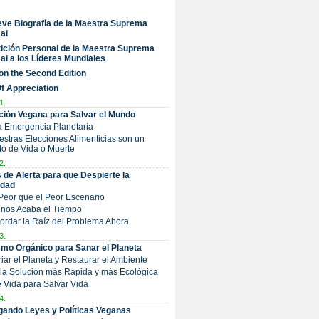
ve Biografía de la Maestra Suprema
ai
ición Personal de la Maestra Suprema
ai a los Líderes Mundiales
on the Second Edition
Of Appreciation
1.
ción Vegana para Salvar el Mundo
a Emergencia Planetaria
uestras Elecciones Alimenticias son un
o de Vida o Muerte
2.
 de Alerta para que Despierte la
dad
 Peor que el Peor Escenario
e nos Acaba el Tiempo
Abordar la Raíz del Problema Ahora
3.
mo Orgánico para Sanar el Planeta
friar el Planeta y Restaurar el Ambiente
s la Solución más Rápida y más Ecológica
Dé Vida para Salvar Vida
4.
ando Leyes y Políticas Veganas