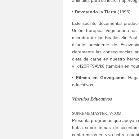
animales para su lucro. http://ve
•
Devorando la Tierra
(1995)
Este sucinto documental produci
Unión Europea Vegetariana es 
miembro de los Beatles Sir Paul 
difunto presidente de Esloveni
claramente las consecuencias am
dieta de carne en nuestro hermo
v=x420RF9AVk8 (también en You
•
Filmes en Goveg.com
: Haga
educativos.
Vínculos Educativos
SUPREMEMASTERTV.COM
Presenta programas que apoyan un
habla sobre temas de calentami
conferencias en vivo sobre cambio