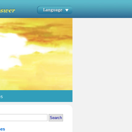
os
ses