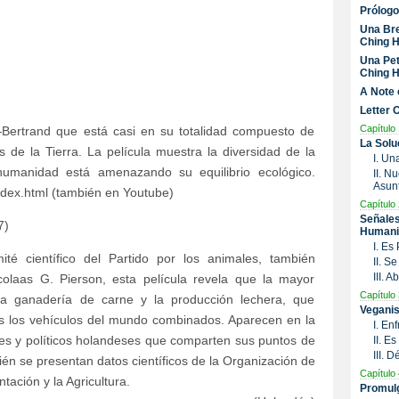
Prólogo
Una Bre
Ching H
Una Pet
Ching H
A Note 
Letter 
Capítulo 
ertrand que está casi en su totalidad compuesto de
La Solu
 de la Tierra. La película muestra la diversidad de la
I. Un
umanidad está amenazando su equilibrio ecológico.
II. N
Asunt
ex.html (también en Youtube)
Capítulo 
Señales
7)
Humani
I. Es
té científico del Partido por los animales, también
II. S
III. 
olaas G. Pierson, esta película revela que la mayor
Capítulo 
la ganadería de carne y la producción lechera, que
Veganis
 los vehículos del mundo combinados. Aparecen en la
I. En
res y políticos holandeses que comparten sus puntos de
II. E
III. 
ién se presentan datos científicos de la Organización de
Capítulo 
tación y la Agricultura.
Promulg