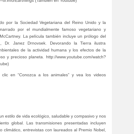
g—tv.info/Earthlings (También en Youtube)
do por la Sociedad Vegetariana del Reino Unido y la
narrado por el mundialmente famoso vegetariano y
McCartney. La película también incluye un prólogo del
a, Dr. Janez Drnovsek. Devorando la Tierra ilustra
bientales de la actividad humana y los efectos de la
so y precioso planeta. http://www.youtube.com/watch?
tube)
 clic en “Conozca a los animales” y vea los videos
 estilo de vida ecológico, saludable y compasivo y nos
ento global. Las transmisiones presentadas incluyen
 climático, entrevistas con laureados al Premio Nobel,