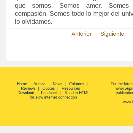
que somos. Somos amor. Somos d
compasión. Somos todo lo mejor del univ
lo olvidamos.
Anterior
Siguiente
Home
|
Author
|
News
|
Columns
|
For the late
Reviews
|
Quotes
|
Resources
|
www.Supr
Download
|
Feedback
|
Read in HTML
publicati
for slow internet connection
www.