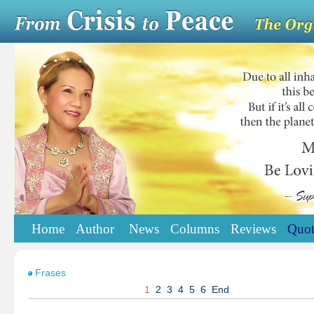
Home
Author
News
Columns
Reviews
Quot
Frases
1
2
3
4
5
6
End