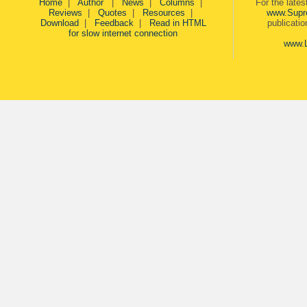
Home
|
Author
|
News
|
Columns
|
For the late
Reviews
|
Quotes
|
Resources
|
www.Supr
Download
|
Feedback
|
Read in HTML
publicati
for slow internet connection
www.