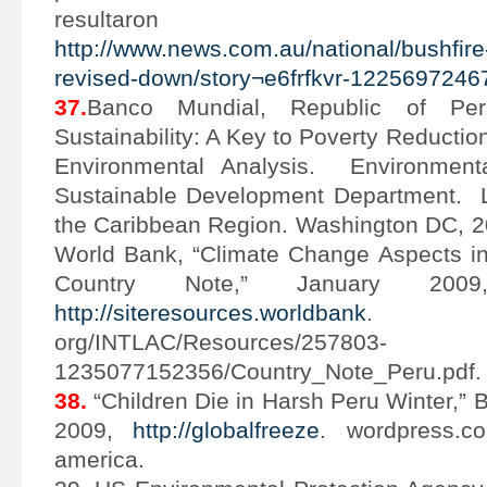
resultaron he
http://www.news.com.au/national/bushfire-
revised-down/story¬e6frfkvr-1225697246
37.
Banco Mundial, Republic of Per
Sustainability: A Key to Poverty Reductio
Environmental Analysis. Environmenta
Sustainable Development Department. L
the Caribbean Region. Washington DC, 2
World Bank, “Climate Change Aspects in 
Country Note,” January 
http://siteresources.worldbank
.
org/INTLAC/Resources/257803-
1235077152356/Country_Note_Peru.pdf.
38.
“Children Die in Harsh Peru Winter,”
2009,
http://globalfreeze
. wordpress.co
america.