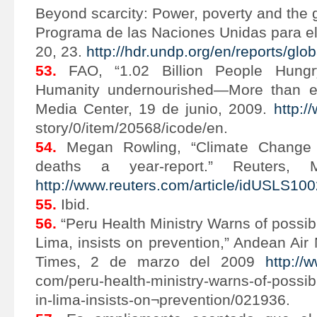
Beyond scarcity: Power, poverty and the g
Programa de las Naciones Unidas para el
20, 23.
http://hdr.undp.org/en/reports/glo
53.
FAO, “1.02 Billion People Hung
Humanity undernourished—More than e
Media Center, 19 de junio, 2009.
http:/
story/0/item/20568/icode/en.
54.
Megan Rowling, “Climate Change
deaths a year-report.” Reuters,
http://www.reuters.com/article/idUSLS10
55.
Ibid.
56.
“Peru Health Ministry Warns of possib
Lima, insists on prevention,” Andean Air
Times, 2 de marzo del 2009
http://
com/peru-health-ministry-warns-of-possi
in-lima-insists-on¬prevention/021936.