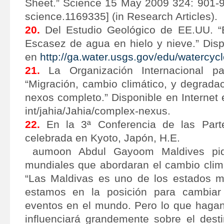
Sheet.” Science 15 May 2009 324: 901-9
science.1169335] (in Research Articles).
20.
Del Estudio Geológico de EE.UU. “E
Escasez de agua en hielo y nieve.” Disp
en
http://ga.water.usgs.gov/edu/watercycl
21.
La Organización Internacional pa
“Migración, cambio climático, y degrada
nexos completo.” Disponible en Internet
int/jahia/Jahia/complex-nexus.
22.
En la 3ª Conferencia de las Par
celebrada en Kyoto, Japón, H.E.
aumoon Abdul Gayoom Maldives pidi
mundiales que abordaran el cambio clim
“Las Maldivas es uno de los estados 
estamos en la posición para cambiar
eventos en el mundo. Pero lo que haga
influenciará grandemente sobre el dest