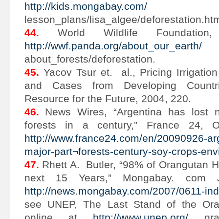
http://kids.mongabay.com/
lesson_plans/lisa_algee/deforestation.htm
44.
World Wildlife Foundation, “D
http://wwf.panda.org/about_our_earth/
about_forests/deforestation.
45.
Yacov Tsur et. al., Pricing Irrigation
and Cases from Developing Countri
Resource for the Future, 2004, 220.
46.
News Wires, “Argentina has lost n
forests in a century,” France 24, 
http://www.france24.com/en/20090926-arg
major-part¬forests-century-soy-crops-en
47.
Rhett A. Butler, “98% of Orangutan H
next 15 Years,” Mongabay. com 
http://news.mongabay.com/2007/0611-ind
see UNEP, The Last Stand of the Oran
online at
http://www.unep.org/
grasp