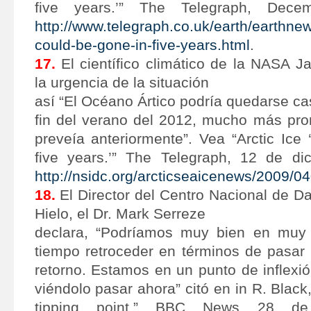
five years.’” The Telegraph, Dec
http://www.telegraph.co.uk/earth/earthne
could-be-gone-in-five-years.html
.
17.
El científico climático de la NASA J
la urgencia de la situación
así “El Océano Ártico podría quedarse cas
fin del verano del 2012, mucho más pro
preveía anteriormente”. Vea “Arctic Ice
five years.’” The Telegraph, 12 de di
http://nsidc.org/arcticseaicenews/2009/0
18.
El Director del Centro Nacional de D
Hielo, el Dr. Mark Serreze
declara, “Podríamos muy bien en muy 
tiempo retroceder en términos de pasar
retorno. Estamos en un punto de inflexi
viéndolo pasar ahora” citó en in R. Black, 
tipping point.” BBC News 28 de