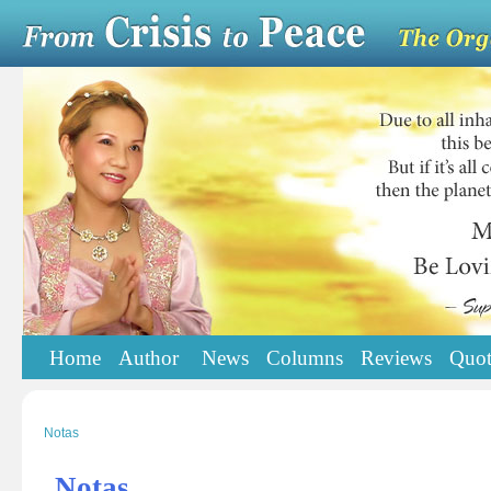
Home
Author
News
Columns
Reviews
Quot
Notas
Notas