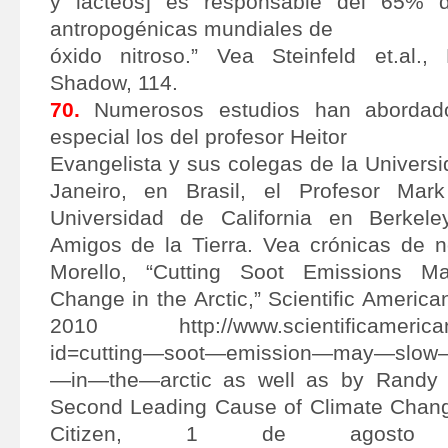
y lácteos] es responsable del 65% 
antropogénicas mundiales de
óxido nitroso.” Vea Steinfeld et.al.,
Shadow, 114.
70.
Numerosos estudios han abordad
especial los del profesor Heitor
Evangelista y sus colegas de la Univers
Janeiro, en Brasil, el Profesor Ma
Universidad de California en Berkel
Amigos de la Tierra. Vea crónicas de n
Morello, “Cutting Soot Emissions M
Change in the Arctic,” Scientific America
2010 http://www.scientificamerican.
id=cutting—soot—emission—may—slow
—in—the—arctic as well as by Randy B
Second Leading Cause of Climate Chang
Citizen, 1 de agosto