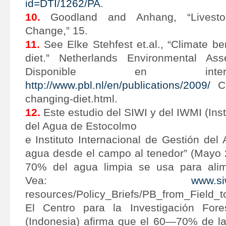
id=DTI/1262/PA
.
10.
Goodland and Anhang, “Livesto
Change,” 15.
11.
See Elke Stehfest et.al., “Climate be
diet.” Netherlands Environmental As
Disponible en int
http://www.pbl.nl/en/publications/2009/
Cli
changing-diet.html.
12.
Este estudio del SIWI y del IWMI (Inst
del Agua de Estocolmo
e Instituto Internacional de Gestión del
agua desde el campo al tenedor” (Mayo 2
70% del agua limpia se usa para alim
Vea:
www.si
resources/Policy_Briefs/PB_from_Field_t
El Centro para la Investigación Fores
(Indonesia) afirma que el 60—70% de la