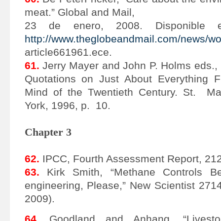
meat.” Global and Mail,
23 de enero, 2008. Disponible 
http://www.theglobeandmail.com/news/wor
article661961.ece.
61.
Jerry Mayer and John P. Holms eds., B
Quotations on Just About Everything F
Mind of the Twentieth Century. St. Ma
York, 1996, p. 10.
Chapter 3
62.
IPCC, Fourth Assessment Report, 212
63.
Kirk Smith, “Methane Controls Be
engineering, Please,” New Scientist 2714
2009).
64.
Goodland and Anhang, “Livesto