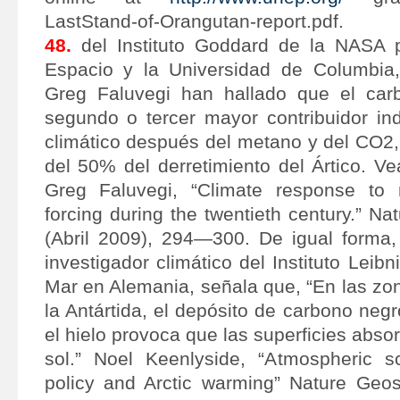
LastStand-of-Orangutan-report.pdf.
48.
del Instituto Goddard de la NASA p
Espacio y la Universidad de Columbia,
Greg Faluvegi han hallado que el car
segundo o tercer mayor contribuidor ind
climático después del metano y del CO2,
del 50% del derretimiento del Ártico. V
Greg Faluvegi, “Climate response to r
forcing during the twentieth century.” N
(Abril 2009), 294—300. De igual forma,
investigador climático del Instituto Leib
Mar en Alemania, señala que, “En las zon
la Antártida, el depósito de carbono negr
el hielo provoca que las superficies abso
sol.” Noel Keenlyside, “Atmospheric s
policy and Arctic warming” Nature Geos