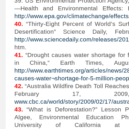
39. US Environmental Protection Agency
—Health and Environmental Effects: 
http://www.epa.gov/climatechange/effects
40.
“Thirty-Eight Percent of World’s Sur
Desertification” Science Daily, Fe
http://www.sciencedaily.com/releases/2
htm.
41.
“Drought causes water shortage for f
in China,” Earth Times, Aug
http://www.earthtimes.org/articles/news/
causes-water¬shortage-for-5-million-peop
42.
“Australia Wildfire Death Toll Reach
February 17, 2009,
www.cbc.ca/world/story/2009/02/17/austral
43.
“What is Deforestation?” Lesson 
Algee, Environmental Education P
University of California at