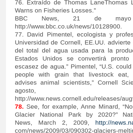
76. Extraído de Thomas LaneThomas La
Warns on Fisheries Losses.”
BBC News, 21 de mayo
http://www.bbc.co.uk/news/10128900.
77. David Pimentel, ecologista y profe
Universidad de Cornell, EE.UU. adviert
del total del agua usada para la prod
Estados Unidos se convertirá pront
escasez de agua.” Pimentel, “U.S. could
people with grain that livestock eat, 
advises animal scientists,” Cornell S
agosto, 1
http://www.news.cornell.edu/releases/aug9
78.
See, for example, Anne Minard, “No
Glacier National Park by 2020?” Nat
News, March 2, 2009,
http://news.n
com/news/2009/03/090302-glaciers-mel