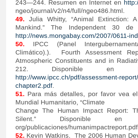
243—244. Resumen en Internet en
http
ngeo/journal/v2/n4/full/ngeo486.html.
49.
Julia Whitty, “Animal Extinction: 
Mankind.” The Independent 30 de 
http://news.mongabay.com/2007/0611-ind
50.
IPCC (Panel Intergubernamen
Climático).). Fourth Assessment Re
Atmospheric Constituents and in Radiati
212. Disponible en I
http://www.ipcc.ch/pdf/assessment-report
chapter2.pdf
.
51.
Para más detalles, por favor vea el
Mundial Humanitario, “Climate
Change The Human Impact Report: T
Silent.” Disponible en
htt
org/publicaciones/humanimpactreport.pdf
52.
Kevin Watkins. The 2006 Human Dev