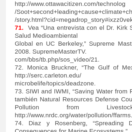
http://www.ottawacitizen.com/technolog
/Soot+second+leading+cause+climate+c
/story.html?cid=megadrop_story#ixzz0vek
71.
Vea “Una entrevista con el Dr. Kirk 
Salud Medioambiental
Global en UC Berkeley,” Supreme Maste
2008. SupremeMasterTV.
com/bbs/tb.php/sos_video/21.
72. Monica Bruckner, “The Gulf of Me
http://serc.carleton.edu/
microbelife/topics/deadzone.
73. SIWI and IWMI, “Saving Water from F
también Natural Resources Defense Coun
Pollution from Livesto
http://www.nrdc.org/water/pollution/ffarms
74. Diaz y Rosenberg, “Spreading
Consequences for Marine Ecosystems.”