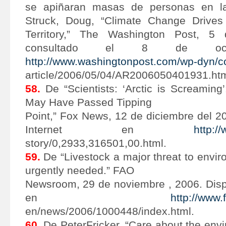
se apiñaran masas de personas en l
Struck, Doug, “Climate Change Drive
Territory,” The Washington Post, 5
consultado el 8 de octu
http://www.washingtonpost.com/wp-dyn/co
article/2006/05/04/AR2006050401931.htm
58.
De “Scientists: ‘Arctic is Screaming
May Have Passed Tipping
Point,” Fox News, 12 de diciembre del 2
Internet en
http:/
story/0,2933,316501,00.html.
59.
De “Livestock a major threat to envi
urgently needed.” FAO
Newsroom, 29 de noviembre , 2006. Dispo
en
http://www
en/news/2006/1000448/index.html.
60.
De PeterFricker, “Care about the env