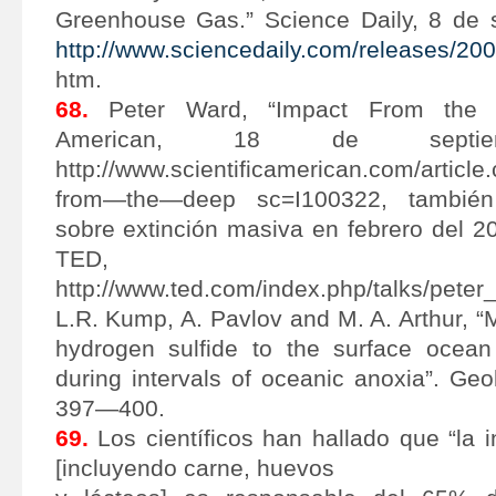
Greenhouse Gas.” Science Daily, 8 de 
http://www.sciencedaily.com/releases/2
htm.
68.
Peter Ward, “Impact From the De
American, 18 de septiem
http://www.scientificamerican.com/articl
from—the—deep sc=I100322, también
sobre extinción masiva en febrero del 2
TED,
http://www.ted.com/index.php/talks/pete
L.R. Kump, A. Pavlov and M. A. Arthur, “
hydrogen sulfide to the surface ocea
during intervals of oceanic anoxia”. Geo
397—400.
69.
Los científicos han hallado que “la 
[incluyendo carne, huevos