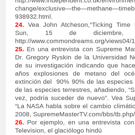
http://www.independent.co.uk/environme
change/exclusive—the—methane—tim
938932.html.
24.
Vea John Atcheson,“Ticking Time 
Sun, 15 de diciembre, 
http://www.commondreams.org/views04/
25.
En una entrevista con Supreme Mast
Dr. Gregory Ryskin de la Universidad N
de su investigación indicando que hac
años explosiones de metano del océ
extinción del 90% 90% de las especies
de las especies terrestres, añadiendo, “
vez, podría suceder de nuevo”. Vea Su
“La NASA habla sobre el cambio climáti
2008, SupremeMasterTV.com/bbs/tb.php/
26.
Por ejemplo, en una entrevista co
Television, el glaciólogo hindú