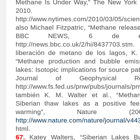
Methane Is Under Way,” The New York 
2010.
http://www.nytimes.com/2010/03/05/scien
also Michael Fitzpatric, “Methane release
BBC NEWS, 6 de ene
http://news.bbc.co.uk/2/hi/8437703.st
liberación de metano de los lagos, K. 
“Methane production and bubble emiss
lakes: Isotopic implications for source p
Journal of Geophysical Re
http://www.fs.fed.us/pnw/pubs/journals/
también K. M. Walter et al., “Metha
Siberian thaw lakes as a positive fee
warming”, Nature (2
http://www.nature.com/nature/journal/v4
html.
67.
Katey Walters, “Siberian Lakes 