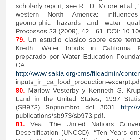
scholarly report, see R. D. Moore et al.,
western North America: influence
geomorphic hazards and water qualit
Processes 23 (2009), 42—61. DOI: 10.10
79.
Un estudio clásico sobre este tema
Kreith, Water Inputs in California 
preparado por Water Education Foundat
CA. 19
http://www.sakia.org/cms/fileadmin/conten
inputs_in_ca_food_production-excerpt.pd
80.
Marlow Vesterby y Kenneth S. Krup
Land in the United States, 1997 Statist
(SB973) Septiembre del 2001
http:/
publications/sb973/sb973.pdf.
81.
Vea: The United Nations Conven
Desertification (UNCCD), “Ten Years o