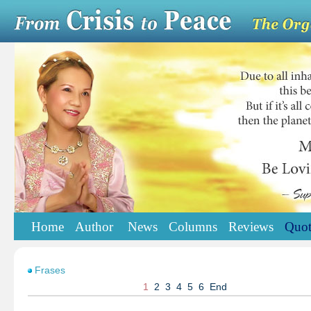
Home
Author
News
Columns
Reviews
Quot
Frases
1
2
3
4
5
6
End