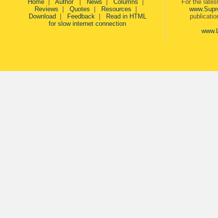
Home
|
Author
|
News
|
Columns
|
For the late
Reviews
|
Quotes
|
Resources
|
www.Supr
Download
|
Feedback
|
Read in HTML
publicati
for slow internet connection
www.