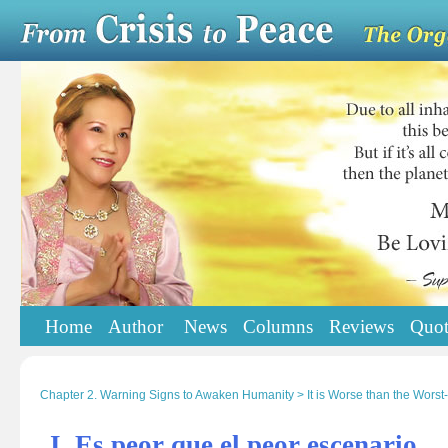
Home
Author
News
Columns
Reviews
Quot
Chapter 2. Warning Signs to Awaken Humanity > It is Worse than the Wors
I. Es peor que el peor escenario