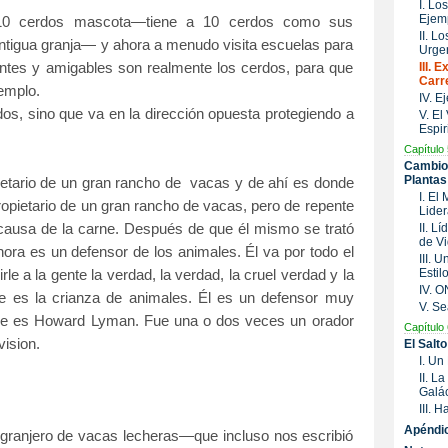
I. Lo
Ejem
 10 cerdos mascota—tiene a 10 cerdos como sus
II. L
tigua granja— y ahora a menudo visita escuelas para
Urge
gentes y amigables son realmente los cerdos, para que
III. 
Carr
emplo.
IV. 
dos, sino que va en la dirección opuesta protegiendo a
V. El
Espir
Capítulo 
Cambio 
Plantas
etario de un gran rancho de vacas y de ahí es donde
I. El
ropietario de un gran rancho de vacas, pero de repente
Lide
causa de la carne. Después de que él mismo se trató
II. L
de Vi
hora es un defensor de los animales. Él va por todo el
III. 
Estil
le a la gente la verdad, la verdad, la cruel verdad y la
IV. 
e es la crianza de animales. Él es un defensor muy
V. Se
re es Howard Lyman. Fue una o dos veces un orador
Capítulo 
ision.
El Salt
I. Un
II. L
Galác
III. 
Apéndi
granjero de vacas lecheras—que incluso nos escribió