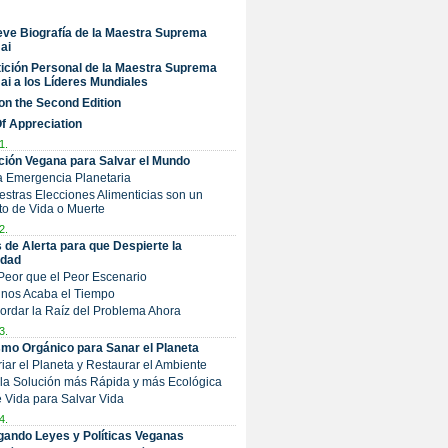
ve Biografía de la Maestra Suprema
ai
ición Personal de la Maestra Suprema
ai a los Líderes Mundiales
on the Second Edition
Of Appreciation
1.
ción Vegana para Salvar el Mundo
a Emergencia Planetaria
uestras Elecciones Alimenticias son un
o de Vida o Muerte
2.
 de Alerta para que Despierte la
dad
 Peor que el Peor Escenario
e nos Acaba el Tiempo
Abordar la Raíz del Problema Ahora
3.
mo Orgánico para Sanar el Planeta
friar el Planeta y Restaurar el Ambiente
s la Solución más Rápida y más Ecológica
Dé Vida para Salvar Vida
4.
ando Leyes y Políticas Veganas