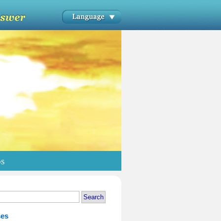
os
ses