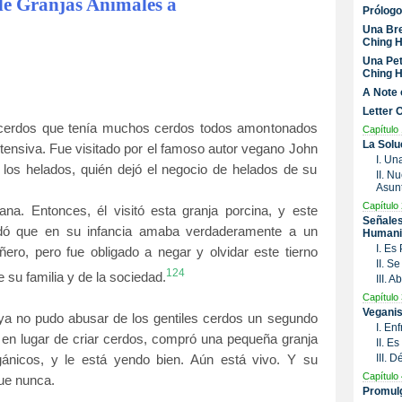
 de Granjas Animales a
Prólogo
Una Bre
Ching H
Una Pet
Ching H
A Note 
Letter 
 cerdos que tenía muchos cerdos todos amontonados
Capítulo 
La Solu
ntensiva. Fue visitado por el famoso autor vegano John
I. Un
los helados, quién dejó el negocio de helados de su
II. N
Asunt
Capítulo 
ana. Entonces, él visitó esta granja porcina, y este
Señales
rdó que en su infancia amaba verdaderamente a un
Humani
I. Es
o, pero fue obligado a negar y olvidar este tierno
II. S
124
 su familia y de la sociedad.
III. 
Capítulo 
Veganis
ya no pudo abusar de los gentiles cerdos un segundo
I. En
, en lugar de criar cerdos, compró una pequeña granja
II. E
III. 
ánicos, y le está yendo bien. Aún está vivo. Y su
Capítulo 
ue nunca.
Promulg