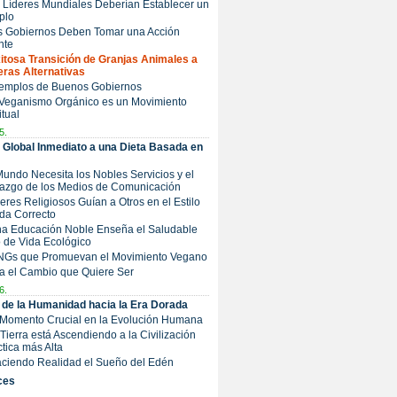
s Líderes Mundiales Deberían Establecer un
plo
os Gobiernos Deben Tomar una Acción
nte
Exitosa Transición de Granjas Animales a
eras Alternativas
Ejemplos de Buenos Gobiernos
 Veganismo Orgánico es un Movimiento
itual
5.
Global Inmediato a una Dieta Basada en
 Mundo Necesita los Nobles Servicios y el
razgo de los Medios de Comunicación
íderes Religiosos Guían a Otros en el Estilo
da Correcto
Una Educación Noble Enseña el Saludable
o de Vida Ecológico
ONGs que Promuevan el Movimiento Vegano
a el Cambio que Quiere Ser
6.
o de la Humanidad hacia la Era Dorada
 Momento Crucial en la Evolución Humana
a Tierra está Ascendiendo a la Civilización
tica más Alta
Haciendo Realidad el Sueño del Edén
ces