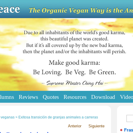
lumns
Reviews
Quotes
Resources
Download
Vide
 veganas > Exitosa transición de granjas animales a carreras
Anterior
Siguiente
Fra