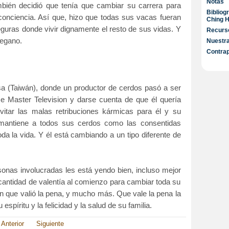
Notas
mbién decidió que tenía que cambiar su carrera para
Bibliog
 conciencia. Así que, hizo que todas sus vacas fueran
Ching H
uras donde vivir dignamente el resto de sus vidas. Y
Recurso
vegano.
Nuestra
Contra
sa (Taiwán), donde un productor de cerdos pasó a ser
Master Television y darse cuenta de que él quería
vitar las malas retribuciones kármicas para él y su
antiene a todos sus cerdos como las consentidas
a la vida. Y él está cambiando a un tipo diferente de
sonas involucradas les está yendo bien, incluso mejor
cantidad de valentía al comienzo para cambiar toda su
on que valió la pena, y mucho más. Que vale la pena la
 espíritu y la felicidad y la salud de su familia.
Anterior
Siguiente