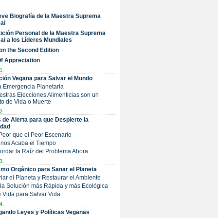
ve Biografía de la Maestra Suprema
ai
ición Personal de la Maestra Suprema
ai a los Líderes Mundiales
on the Second Edition
Of Appreciation
1.
ción Vegana para Salvar el Mundo
a Emergencia Planetaria
uestras Elecciones Alimenticias son un
o de Vida o Muerte
2.
 de Alerta para que Despierte la
dad
 Peor que el Peor Escenario
e nos Acaba el Tiempo
Abordar la Raíz del Problema Ahora
3.
mo Orgánico para Sanar el Planeta
friar el Planeta y Restaurar el Ambiente
s la Solución más Rápida y más Ecológica
Dé Vida para Salvar Vida
4.
ando Leyes y Políticas Veganas