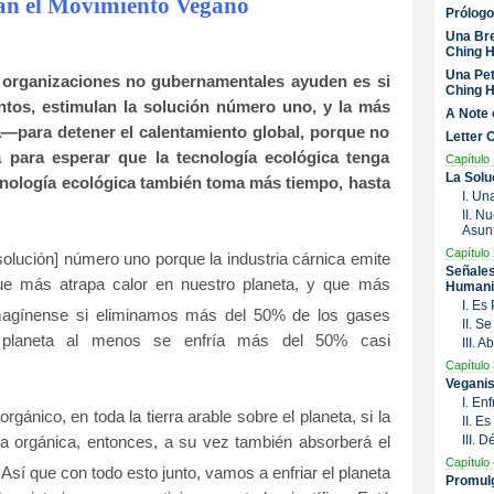
n el Movimiento Vegano
Prólogo
Una Bre
Ching H
Una Pet
 organizaciones no gubernamentales ayuden es si
Ching H
ntos, estimulan la solución número uno, y la más
A Note 
a—para detener el calentamiento global, porque no
Letter 
para esperar que la tecnología ecológica tenga
Capítulo 
La Solu
ecnología ecológica también toma más tiempo, hasta
I. Un
II. N
Asunt
Capítulo 
[solución] número uno porque la industria cárnica emite
Señales
ue más atrapa calor en nuestro planeta, y que más
Humani
I. Es
agínense si eliminamos más del 50% de los gases
II. S
planeta
al menos se enfría más del 50% casi
III. 
Capítulo 
Veganis
I. En
rgánico, en toda la tierra arable sobre el planeta, si la
II. E
III. 
ura orgánica, entonces, a su vez también absorberá el
Capítulo 
Así que con todo esto junto, vamos a enfriar el planeta
Promulg