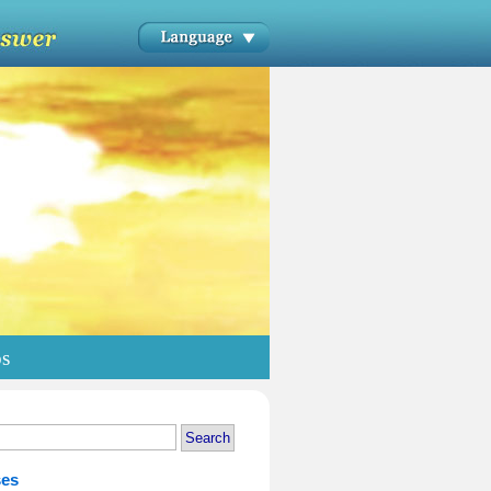
os
ses