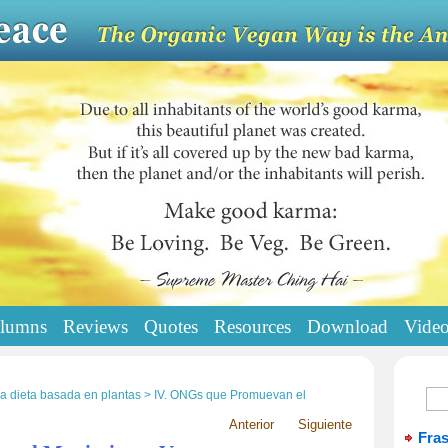
lumns
Reviews
Quotes
Resources
Download
Vide
na dieta basada en plantas > IV. ONGs que Promuevan el
Anterior
Siguiente
Fra