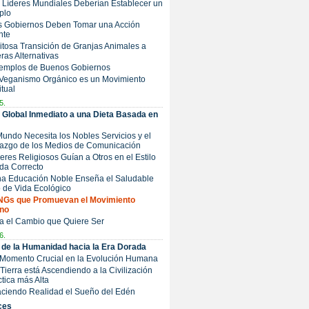
s Líderes Mundiales Deberían Establecer un
plo
os Gobiernos Deben Tomar una Acción
nte
Exitosa Transición de Granjas Animales a
ras Alternativas
Ejemplos de Buenos Gobiernos
 Veganismo Orgánico es un Movimiento
itual
5.
Global Inmediato a una Dieta Basada en
 Mundo Necesita los Nobles Servicios y el
razgo de los Medios de Comunicación
íderes Religiosos Guían a Otros en el Estilo
da Correcto
Una Educación Noble Enseña el Saludable
o de Vida Ecológico
ONGs que Promuevan el Movimiento
no
a el Cambio que Quiere Ser
6.
o de la Humanidad hacia la Era Dorada
 Momento Crucial en la Evolución Humana
a Tierra está Ascendiendo a la Civilización
tica más Alta
Haciendo Realidad el Sueño del Edén
ces