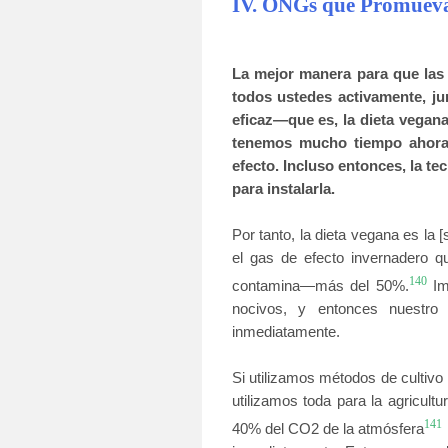
IV. ONGs que Promueva
La mejor manera para que las
todos ustedes activamente, ju
eficaz—que es, la dieta vegan
tenemos mucho tiempo ahora 
efecto. Incluso entonces, la t
para instalarla.
Por tanto, la dieta vegana es la 
el gas de efecto invernadero q
140
contamina—más del 50%.
Im
nocivos, y entonces nuestro 
inmediatamente.
Si utilizamos métodos de cultivo o
utilizamos toda para la agricult
141
40% del CO2 de la atmósfera