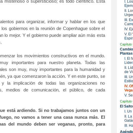
 misterioso o supersticioso; es todo científico. Está
I. Lo
Ejem
II. L
Urge
III. 
lentos para organizar, informar y hablar en los que
Carre
de los gobiernos en la reunión de Copenhague sobre el
IV. 
V. El
an lo mejor. Y el gobierno puede ampliar aún más esta
Espir
.
Capítulo 
Cambio 
Plantas
enzar los movimientos constructivos en el mundo.
I. El
uy importantes para nuestro planeta. Todas las
Lide
II. L
ales son muy, muy importantes para la humanidad y
de Vi
ién, ya que comenzaron la acción. Y en este punto, se
III. 
Estil
 y la implicación de todas las organizaciones no
IV. 
os, medios de comunicación, el público, de cada
Vega
V. Se
Capítulo 
El Salt
ue está ardiendo. Si no trabajamos juntos con un
I. Un
II. L
l fuego, no vamos a tener una casa nunca más. El
Galác
onas del mundo deben ser veganas, pronto, para
III. 
Apéndi