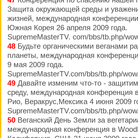
47
Конференция по спасению нашей п
Защита окружающей среды и уважен
жизней, международная конференции
Южная Корея 26 апреля 2009 года.
SupremeMasterTV. com/bbs/tb.php/wow
48
Будьте органическими веганами ра
планеты, международная конференция
9 мая 2009 года.
SupremeMasterTV.com/bbs/tb.php/wow
49
Давайте изменим что-то - защити
среду, международная конференция в
Рио, Веракрус,Мексика 4 июня 2009 г
SupremeMasterTV.com/bbs/tb.php/wow
50
Веганский День Земли за вегетари
международная конференция в Woodla