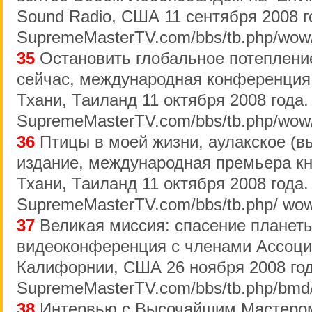
Sound Radio, США 11 сентября 2008 г
SupremeMasterTV.com/bbs/tb.php/wow
35
Остановить глобальное потепление
сейчас, международная конференция
Тхани, Таиланд 11 октября 2008 года
SupremeMasterTV.com/bbs/tb.php/wow
36
Птицы в моей жизни, аулакское (в
издание, международная премьера кн
Тхани, Таиланд 11 октября 2008 года
SupremeMasterTV.com/bbs/tb.php/ wow
37
Великая миссия: спасение планеты
видеоконференция с членами Ассоци
Калифорнии, США 26 ноября 2008 го
SupremeMasterTV.com/bbs/tb.php/bmd
38
Интервью с Высочайшим Мастером