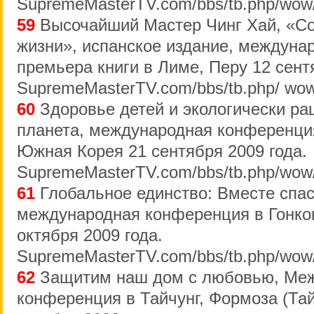
SupremeMasterTV.com/bbs/tb.php/wow
59
Высочайший Мастер Чинг Хай, «Со
жизни», испанское издание, междуна
премьера книги в Лиме, Перу 12 сент
SupremeMasterTV.com/bbs/tb.php/ wow
60
Здоровье детей и экологически ра
планета, международная конференци
Южная Корея 21 сентября 2009 года.
SupremeMasterTV.com/bbs/tb.php/wow
61
Глобальное единство: Вместе спас
международная конференция в Гонкон
октября 2009 года.
SupremeMasterTV.com/bbs/tb.php/wow
62
Защитим наш дом с любовью, Ме
конференция в Тайчунг, Формоза (Тай