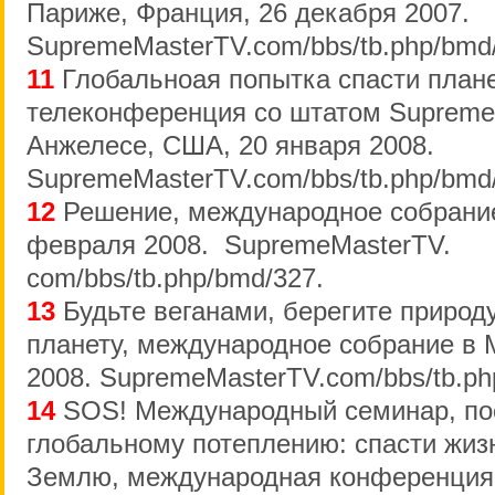
Париже, Франция, 26 декабря 2007.
SupremeMasterTV.com/bbs/tb.php/bmd
11
Глобальноая попытка спасти плане
телеконференция со штатом Supreme
Анжелесе, США, 20 января 2008.
SupremeMasterTV.com/bbs/tb.php/bmd
12
Решение, международное собрание
февраля 2008. SupremeMasterTV.
com/bbs/tb.php/bmd/327.
13
Будьте веганами, берегите природу
планету, международное собрание в М
2008. SupremeMasterTV.com/bbs/tb.ph
14
SOS! Международный семинар, п
глобальному потеплению: спасти жиз
Землю, международная конференция 