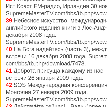
Ист Коаст FM-радио, Ирландия 30 ноя
SupremeMasterTV.com/bbs/tb.php/wow
39
Небесное искусство, международн
английского издания книги в Лос-Ан
декабря 2008 года.
SupremeMasterTV.com/bbs/tb.php/wow
40
На Бога надейтесь (часть 3), меж
встречи 16 декабря 2008 года. Supre
com/bbs/tb.php/download/7478.
41
Доброта присуща каждому из нас,
встречи 26 января 2009 года.
42
SOS Международная конференция 
Монголия 27 января 2009 года.
SupremeMasterTV.com/bbs/tb.php/wow
43
Действуйте сейчас! - Ради более м