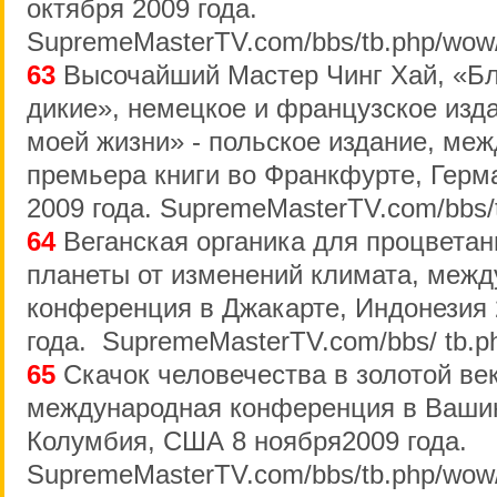
октября 2009 года.
SupremeMasterTV.com/bbs/tb.php/wow
63
Высочайший Мастер Чинг Хай, «Б
дикие», немецкое и французское изда
моей жизни» - польское издание, ме
премьера книги во Франкфурте, Герм
2009 года. SupremeMasterTV.com/bbs/
64
Веганская органика для процветан
планеты от изменений климата, меж
конференция в Джакарте, Индонезия 
года. SupremeMasterTV.com/bbs/ tb.p
65
Скачок человечества в золотой век
международная конференция в Вашин
Колумбия, США 8 ноября2009 года.
SupremeMasterTV.com/bbs/tb.php/wow