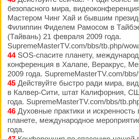
безопасного мира, видеоконференци
Мастером Чинг Хай и бывшим прези
Филиппин Фиделем Рамосом в Тайбэ
(Тайвань) 21 февраля 2009 года.
SupremeMasterTV.com/bbs/tb.php/wow
44
SOS-спасите планету, международ
конференция в Халапе, Веракрус, Ме
2009 года. SupremeMasterTV.com/bbs/
45
Действуйте быстро ради мира, ви
в Калвер-Сити, штат Калифорния, СШ
года. SupremeMasterTV.com/bbs/tb.ph
46
Духовные практики и искренность
планете, международное мероприятие
года.