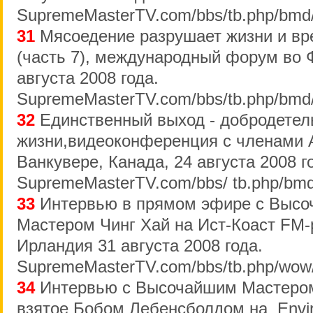
SupremeMasterTV.com/bbs/tb.php/bmd
31
Мясоедение разрушает жизни и вр
(часть 7), международный форум во 
августа 2008 года.
SupremeMasterTV.com/bbs/tb.php/bmd
32
Единственный выход - добродетел
жизни,видеоконференция с членами 
Ванкувере, Канада, 24 августа 2008 г
SupremeMasterTV.com/bbs/ tb.php/bmd
33
Интервью в прямом эфире с Выс
Мастером Чинг Хай на Ист-Коаст FM-
Ирландия 31 августа 2008 года.
SupremeMasterTV.com/bbs/tb.php/wow
34
Интервью с Высочайшим Мастером
взятое Бобом Лебенсболдом на Envir