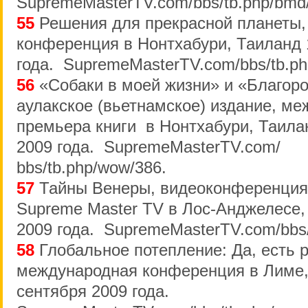
SupremeMasterTV.com/bbs/tb.php/bmd
55
Решения для прекрасной планеты
конференция в Нонтхабури, Таиланд 
года. SupremeMasterTV.com/bbs/tb.ph
56
«Собаки в моей жизни» и «Благоро
аулакское (вьетнамское) издание, м
премьера книги в Нонтхабури, Таилан
2009 года. SupremeMasterTV.com/
bbs/tb.php/wow/386.
57
Тайны Венеры, видеоконференция
Supreme Master TV в Лос-Анджелесе,
2009 года. SupremeMasterTV.com/bbs/
58
Глобальное потепление: Да, есть 
международная конференция в Лиме,
сентября 2009 года.