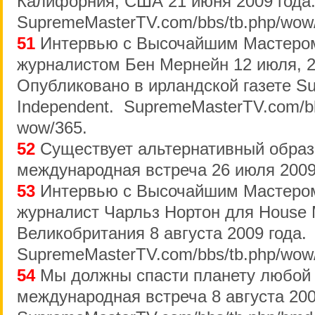
Калифорния, США 21 июня 2009 года
SupremeMasterTV.com/bbs/tb.php/wow
51
Интервью с Высочайшим Мастером
журналистом Бен Мернейн 12 июля, 2
Опубликовано в ирландской газете S
Independent. SupremeMasterTV.com/bb
wow/365.
52
Существует альтернативный образ
международная встреча 26 июля 2009
53
Интервью с Высочайшим Мастером
журналист Чарльз Нортон для House 
Великобритания 8 августа 2009 года.
SupremeMasterTV.com/bbs/tb.php/wow
54
Мы должны спасти планету любой 
международная встреча 8 августа 200