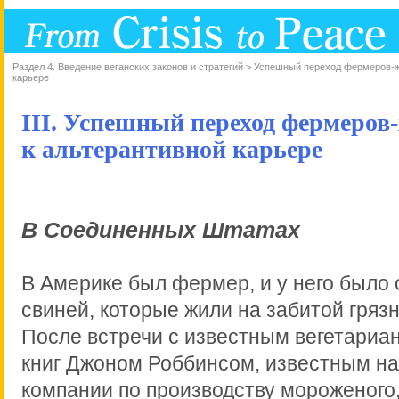
Раздел 4. Введение веганских законов и стратегий > Успешный переход фермеров-
карьере
III. Успешный переход фермеров
к альтерантивной карьере
В Соединенных Штатах
В Америке был фермер, и у него было 
свиней, которые жили на забитой гряз
После встречи с известным вегетариа
книг Джоном Роббинсом, известным н
компании по производству мороженого